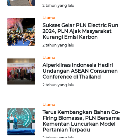
2 tahun yang lalu
WN
TAPANULI
Utama
TENGAH
Sukses Gelar PLN Electric Run
2024, PLN Ajak Masyarakat
WN DELI
Kurangi Emisi Karbon
SERDANG
2 tahun yang lalu
Utama
WN
TEBING
Alperklinas Indonesia Hadiri
Undangan ASEAN Consumen
TINGGI
Conference di Thailand
2 tahun yang lalu
WN
PAKPAK
Utama
WN
Terus Kembangkan Bahan Co-
KARAWANG
Firing Biomassa, PLN Bersama
Kementan Luncurkan Model
Pertanian Terpadu
WN
2 tahun yang lalu