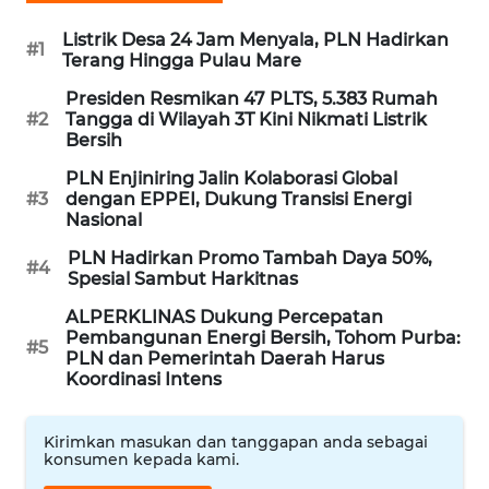
Listrik Desa 24 Jam Menyala, PLN Hadirkan
#1
WAHANA
Terang Hingga Pulau Mare
SPORT
Presiden Resmikan 47 PLTS, 5.383 Rumah
#2
Tangga di Wilayah 3T Kini Nikmati Listrik
WAHANA
Bersih
UMKM
PLN Enjiniring Jalin Kolaborasi Global
#3
dengan EPPEI, Dukung Transisi Energi
WAHANA
Nasional
SELEB
PLN Hadirkan Promo Tambah Daya 50%,
#4
Spesial Sambut Harkitnas
WAHANA
PERSONA
ALPERKLINAS Dukung Percepatan
Pembangunan Energi Bersih, Tohom Purba:
#5
PLN dan Pemerintah Daerah Harus
WAHANA
Koordinasi Intens
OTOMOTIF
Kirimkan masukan dan tanggapan anda sebagai
WAHANA
konsumen kepada kami.
HEALTH