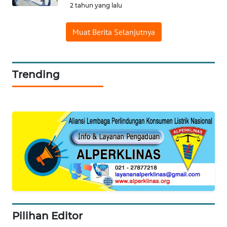
2 tahun yang lalu
WAHANA
Muat Berita Selanjutnya
LISTRIK
WAHANA
Trending
TRAVEL
WAHANA
TV
WAHANANEWS
ID
WAHANANEWS
CO ID
WAHANANEWS
Pilihan Editor
NET