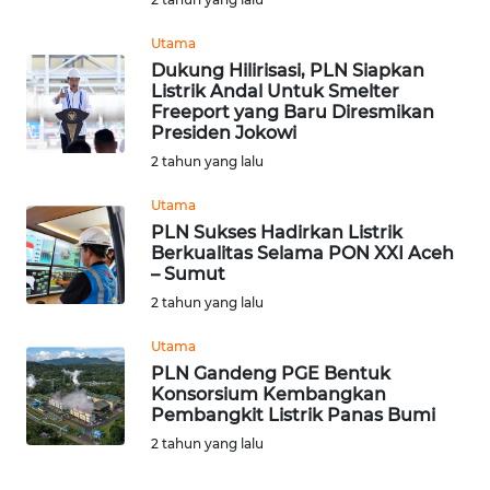
BEKASI
Utama
WN
Dukung Hilirisasi, PLN Siapkan
BOGOR
Listrik Andal Untuk Smelter
Freeport yang Baru Diresmikan
Presiden Jokowi
WN
2 tahun yang lalu
DEPOK
Utama
WN
PLN Sukses Hadirkan Listrik
TAPANULI
Berkualitas Selama PON XXI Aceh
UTARA
– Sumut
2 tahun yang lalu
WN
Utama
SAMOSIR
PLN Gandeng PGE Bentuk
Konsorsium Kembangkan
WN
Pembangkit Listrik Panas Bumi
PADANG
2 tahun yang lalu
LAWAS