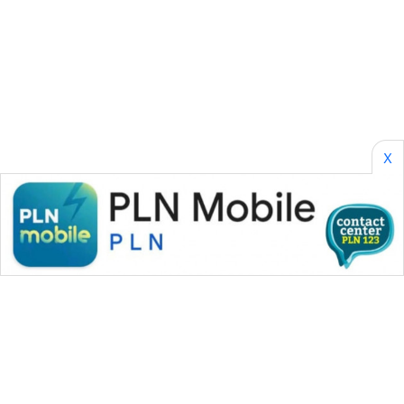
CILEUNGSI
NEWS
BERKAT
NEWS
X
BERAMPU
NEWS
ANUGERAH
NEWS
AKHLAK
ID
PERAPKI
NEWS