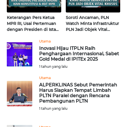
WN
Keterangan Pers Ketua
Soroti Ancaman, PLN
NUSANTARA
MPR RI, Usai Pertemuan
Watch Minta Infrastruktur
dengan Presiden di Istana
PLN Jadi Objek Vital
WN
| Wahana Terkini
Khusus | Alperklinas
JOGJA
Research
Utama
Inovasi Hijau ITPLN Raih
Penghargaan Internasional, Sabet
WN
Gold Medal di IPITEx 2025
JATIM
1 tahun yang lalu
WN
Utama
BALI
ALPERKLINAS Sebut Pemerintah
Harus Siapkan Tempat Limbah
PLTN Paralel dengan Rencana
WN
Pembangunan PLTN
KALBAR
1 tahun yang lalu
WN
KALTENG