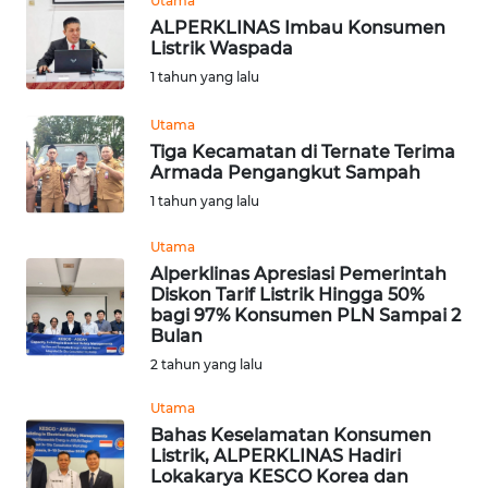
Utama
ALPERKLINAS Imbau Konsumen
WN
Listrik Waspada
KALTARA
1 tahun yang lalu
Utama
WN
KALSEL
Tiga Kecamatan di Ternate Terima
Armada Pengangkut Sampah
1 tahun yang lalu
WN
KALTIM
Utama
Alperklinas Apresiasi Pemerintah
WN
Diskon Tarif Listrik Hingga 50%
SULSEL
bagi 97% Konsumen PLN Sampai 2
Bulan
2 tahun yang lalu
WN
GORONTALO
Utama
Bahas Keselamatan Konsumen
WN
Listrik, ALPERKLINAS Hadiri
SULUT
Lokakarya KESCO Korea dan