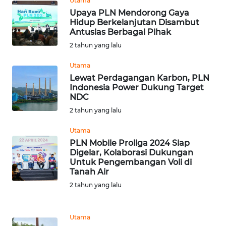
Utama
Upaya PLN Mendorong Gaya
Hidup Berkelanjutan Disambut
WN
Antusias Berbagai Pihak
NATUNA
2 tahun yang lalu
WN
Utama
BINTAN
Lewat Perdagangan Karbon, PLN
Indonesia Power Dukung Target
NDC
WN
2 tahun yang lalu
MANDALIKA
Utama
WN
PLN Mobile Proliga 2024 Siap
LIKUPANG
Digelar, Kolaborasi Dukungan
Untuk Pengembangan Voli di
Tanah Air
WN
2 tahun yang lalu
LABUANBAJO
WN
Utama
BORNEO