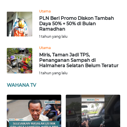
RIAU
Utama
WN
PLN Beri Promo Diskon Tambah
SERAMBI
Daya 50% + 50% di Bulan
Ramadhan
WN
1 tahun yang lalu
JAMBI
Utama
Miris, Taman Jadi TPS,
WN
Penanganan Sampah di
SULTRA
Halmahera Selatan Belum Teratur
1 tahun yang lalu
WN
NTB
WAHANA TV
WN
SULTENG
WN
SULBAR