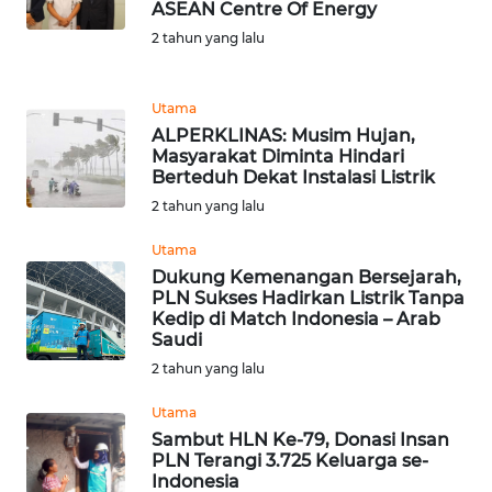
ASEAN Centre Of Energy
2 tahun yang lalu
WN
MALUKU
Utama
WN
ALPERKLINAS: Musim Hujan,
MALUT
Masyarakat Diminta Hindari
Berteduh Dekat Instalasi Listrik
WN
2 tahun yang lalu
DAIRI
Utama
Dukung Kemenangan Bersejarah,
WN
PLN Sukses Hadirkan Listrik Tanpa
DANAU
Kedip di Match Indonesia – Arab
TOBA
Saudi
2 tahun yang lalu
WN
NIAS
Utama
Sambut HLN Ke-79, Donasi Insan
PLN Terangi 3.725 Keluarga se-
WN
Indonesia