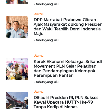
LANGKAT
2 tahun yang lalu
WN
Utama
TAPANULI
DPP Martabat Prabowo-Gibran
SELATAN
Ajak Masyarakat dukung Presiden
dan Wakil Terpilih Demi Indonesia
Maju
WN
2 tahun yang lalu
TANJUNG
LESUNG
Utama
WN
Kerek Ekonomi Keluarga, Srikandi
KARO
Movement PLN Gelar Pelatihan
dan Pendampingan Kelompok
Perempuan Rentan
WN
2 tahun yang lalu
SIMALUNGUN
Utama
WN
Dihadiri Presiden RI, PLN Sukses
LABUHANBATU
Kawal Upacara HUT TNI ke-79
Tanpa Kedip di Monas