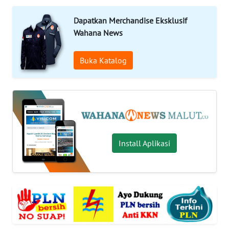
Informasi
Dapatkan Merchandise Eksklusif
Wahana News
INDEKS
BERITA
Buka Katalog
KONTAK
KAMI
INFO
IKLAN
Install Aplikasi
TENTANG
KAMI
PEDOMAN
MEDIA
SIBER