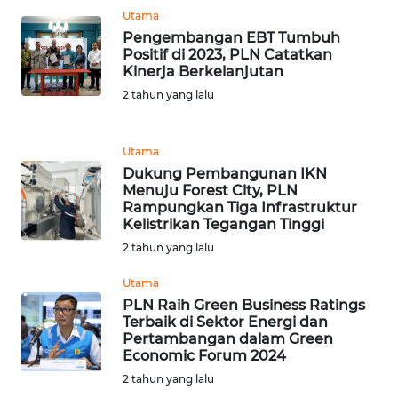
Utama
WN
Pengembangan EBT Tumbuh
INDRAMAYU
Positif di 2023, PLN Catatkan
Kinerja Berkelanjutan
2 tahun yang lalu
WN
KUNINGAN
Utama
WN
Dukung Pembangunan IKN
MAJALENGKA
Menuju Forest City, PLN
Rampungkan Tiga Infrastruktur
Kelistrikan Tegangan Tinggi
WN
2 tahun yang lalu
SUBANG
Utama
WN
PLN Raih Green Business Ratings
SUKABUMI
Terbaik di Sektor Energi dan
Pertambangan dalam Green
Economic Forum 2024
WN
2 tahun yang lalu
PURWAKARTA