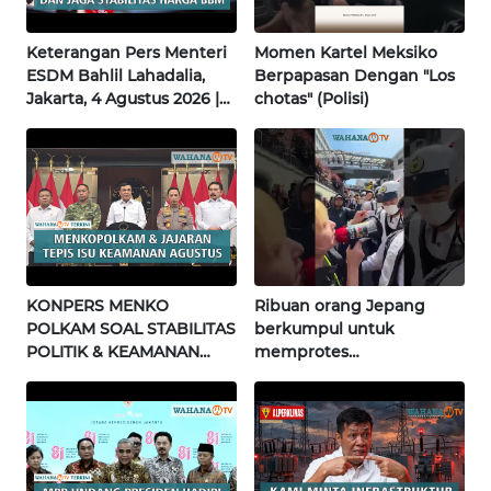
Keterangan Pers Menteri
Momen Kartel Meksiko
WN
ESDM Bahlil Lahadalia,
Berpapasan Dengan "Los
BABEL
Jakarta, 4 Agustus 2026 |
chotas" (Polisi)
Wahana Terkini
WN
SUMBAR
WN
SUMSEL
WN
KONPERS MENKO
Ribuan orang Jepang
BENGKULU
POLKAM SOAL STABILITAS
berkumpul untuk
POLITIK & KEAMANAN
memprotes
NASIONAL | Wahana
pembangunan masjid
WN
Terkini
pertama di Fujisawa
LAMPUNG
WN
JATENG