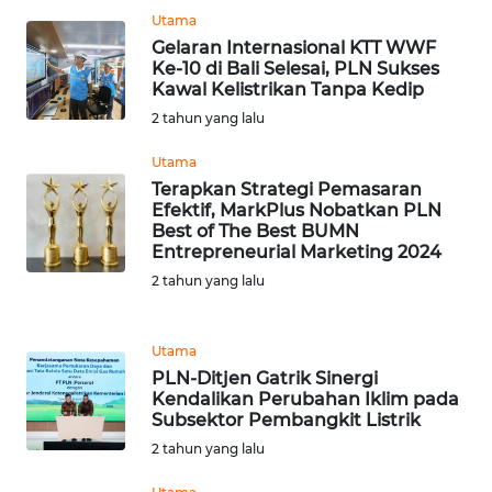
Utama
WN
Gelaran Internasional KTT WWF
PRIANGAN
Ke-10 di Bali Selesai, PLN Sukses
TIMUR
Kawal Kelistrikan Tanpa Kedip
2 tahun yang lalu
WN
Utama
SEMARANG
Terapkan Strategi Pemasaran
Efektif, MarkPlus Nobatkan PLN
WN
Best of The Best BUMN
SOLO
Entrepreneurial Marketing 2024
2 tahun yang lalu
WN
BOROBUDUR
Utama
PLN-Ditjen Gatrik Sinergi
WN
Kendalikan Perubahan Iklim pada
MADURA
Subsektor Pembangkit Listrik
2 tahun yang lalu
WN
SURABAYA