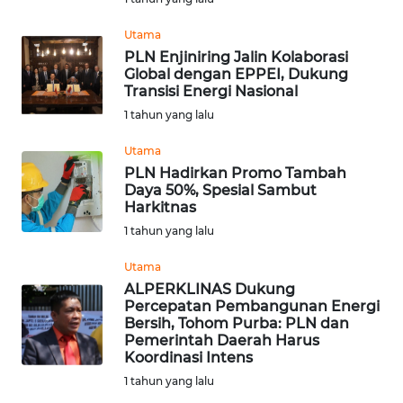
WN
Utama
BANTEN
PLN Enjiniring Jalin Kolaborasi
Global dengan EPPEI, Dukung
Transisi Energi Nasional
WN
1 tahun yang lalu
NTT
Utama
WN
PLN Hadirkan Promo Tambah
KEPRI
Daya 50%, Spesial Sambut
Harkitnas
1 tahun yang lalu
WN
PAPUA
Utama
ALPERKLINAS Dukung
WN
Percepatan Pembangunan Energi
PAPUA
Bersih, Tohom Purba: PLN dan
BARAT
Pemerintah Daerah Harus
Koordinasi Intens
1 tahun yang lalu
WN