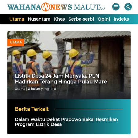
Utama
Nusantara
Khas
Serba-serbi
Opini
Indeks
WAHANA
Tutup
TV
UTAMA
UTAMA
NUSANTARA
Listrik Desa 24 Jam Menyala, PLN
Hadirkan Terang Hingga Pulau Mare
KHAS
Utama
|
8 bulan yang lalu
SERBA-
Berita Terkait
SERBI
Dalam Waktu Dekat Prabowo Bakal Resmikan
Program Listrik Desa
OPINI