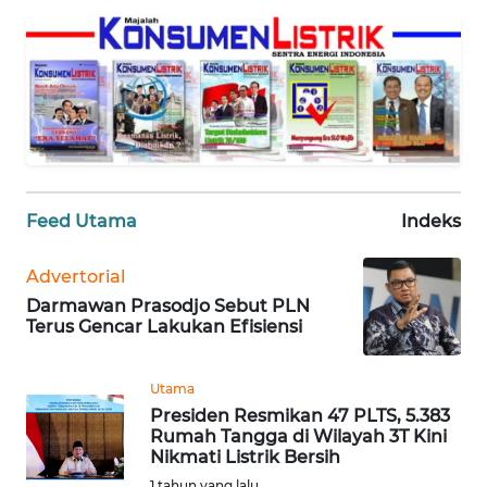
REDAKSI
KARIR
DISCLAIMER
Wahana
News
Feed Utama
Indeks
Regional
Advertorial
WN
Darmawan Prasodjo Sebut PLN
SUMUT
Terus Gencar Lakukan Efisiensi
WN
JAKARTA
Utama
Presiden Resmikan 47 PLTS, 5.383
Rumah Tangga di Wilayah 3T Kini
WN
Nikmati Listrik Bersih
JABAR
1 tahun yang lalu