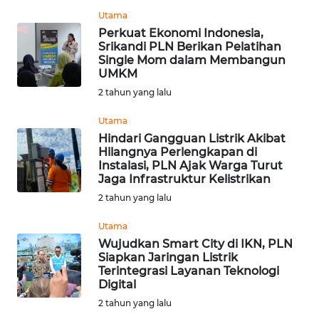
WN
Utama
SUMEDANG
Perkuat Ekonomi Indonesia,
Srikandi PLN Berikan Pelatihan
Single Mom dalam Membangun
WN
UMKM
CIANJUR
2 tahun yang lalu
WN
Utama
KEPULAUAN
Hindari Gangguan Listrik Akibat
SERIBU
Hilangnya Perlengkapan di
Instalasi, PLN Ajak Warga Turut
Jaga Infrastruktur Kelistrikan
WN
2 tahun yang lalu
TANGERANG
Utama
WN
Wujudkan Smart City di IKN, PLN
BINJAI
Siapkan Jaringan Listrik
Terintegrasi Layanan Teknologi
Digital
WN
2 tahun yang lalu
CIREBON