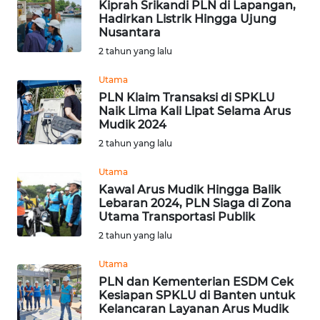
Kiprah Srikandi PLN di Lapangan,
Hadirkan Listrik Hingga Ujung
Nusantara
Wahana
Media
2 tahun yang lalu
Group
Utama
WAHANA
PLN Klaim Transaksi di SPKLU
NEWS
Naik Lima Kali Lipat Selama Arus
Mudik 2024
2 tahun yang lalu
WAHANA
TANI
Utama
Kawal Arus Mudik Hingga Balik
WAHANA
Lebaran 2024, PLN Siaga di Zona
ADVOKAT
Utama Transportasi Publik
2 tahun yang lalu
WAHANA
Utama
INFRASTRUKTUR
PLN dan Kementerian ESDM Cek
Kesiapan SPKLU di Banten untuk
WAHANA
Kelancaran Layanan Arus Mudik
KONSUMEN