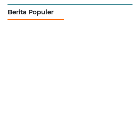
Informasi
Berita Populer
INDEKS
BERITA
KONTAK
KAMI
INFO
IKLAN
TENTANG
KAMI
PEDOMAN
MEDIA
SIBER