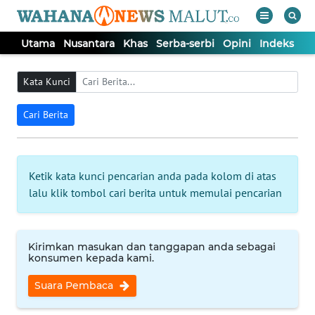
Utama
Nusantara
Khas
Serba-serbi
Opini
Indeks
WAHANA
Tutup
TV
Kata Kunci
Cari Berita
UTAMA
NUSANTARA
Ketik kata kunci pencarian anda pada kolom di atas
lalu klik tombol cari berita untuk memulai pencarian
KHAS
SERBA-
Kirimkan masukan dan tanggapan anda sebagai
SERBI
konsumen kepada kami.
Suara Pembaca
OPINI