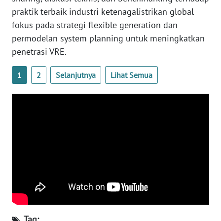
praktik terbaik industri ketenagalistrikan global
WN
fokus pada strategi flexible generation dan
NUSANTARA
permodelan system planning untuk meningkatkan
penetrasi VRE.
WN
JOGJA
1
2
Selanjutnya
Lihat Semua
WN
JATIM
WN
BALI
WN
KALBAR
WN
KALTENG
Tag: