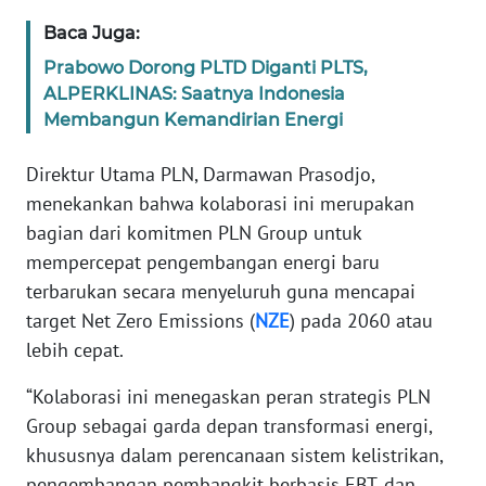
Baca Juga:
WN
BANTEN
Prabowo Dorong PLTD Diganti PLTS,
ALPERKLINAS: Saatnya Indonesia
Membangun Kemandirian Energi
WN
NTT
Direktur Utama PLN, Darmawan Prasodjo,
menekankan bahwa kolaborasi ini merupakan
WN
KEPRI
bagian dari komitmen PLN Group untuk
mempercepat pengembangan energi baru
WN
terbarukan secara menyeluruh guna mencapai
PAPUA
target Net Zero Emissions (
NZE
) pada 2060 atau
lebih cepat.
WN
PAPUA
“Kolaborasi ini menegaskan peran strategis PLN
BARAT
Group sebagai garda depan transformasi energi,
khususnya dalam perencanaan sistem kelistrikan,
WN
pengembangan pembangkit berbasis EBT, dan