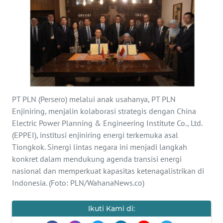
Informasi
INDEKS
BERITA
KONTAK
KAMI
PT PLN (Persero) melalui anak usahanya, PT PLN
INFO
Enjiniring, menjalin kolaborasi strategis dengan China
IKLAN
Electric Power Planning & Engineering Institute Co., Ltd.
(EPPEI), institusi enjiniring energi terkemuka asal
Tiongkok. Sinergi lintas negara ini menjadi langkah
TENTANG
KAMI
konkret dalam mendukung agenda transisi energi
nasional dan memperkuat kapasitas ketenagalistrikan di
Indonesia. (Foto: PLN/WahanaNews.co)
PEDOMAN
MEDIA
SIBER
Ikuti Kami di: