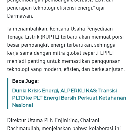
RIAU
penerapan teknologi efisiensi energi,” ujar
Darmawan.
WN
SERAMBI
Ia menambahkan, Rencana Usaha Penyediaan
Tenaga Listrik (RUPTL) terbaru akan memuat porsi
WN
besar pembangkit energi terbarukan, sehingga
JAMBI
kerja sama dengan mitra global seperti EPPEI
menjadi penting untuk memastikan penggunaan
WN
SULTRA
teknologi yang modern, efisien, dan berkelanjutan.
Baca Juga:
WN
NTB
Dunia Krisis Energi, ALPERKLINAS: Transisi
PLTD ke PLT Energi Bersih Perkuat Ketahanan
WN
Nasional
SULTENG
Direktur Utama PLN Enjiniring, Chairani
WN
Rachmatullah, menjelaskan bahwa kolaborasi ini
SULBAR