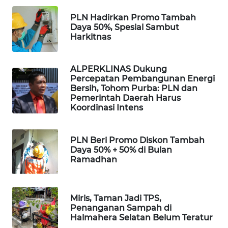
PLN Hadirkan Promo Tambah
SIBARAGAS
Daya 50%, Spesial Sambut
NEWS
Harkitnas
METRO
ALPERKLINAS Dukung
SIANTAR
Percepatan Pembangunan Energi
NEWS
Bersih, Tohom Purba: PLN dan
Pemerintah Daerah Harus
Koordinasi Intens
METRO
MEDAN
NEWS
PLN Beri Promo Diskon Tambah
Daya 50% + 50% di Bulan
METRO
Ramadhan
JAKARTA
NEWS
Miris, Taman Jadi TPS,
KRT
Penanganan Sampah di
Halmahera Selatan Belum Teratur
NEWS