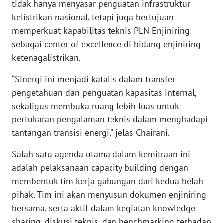
tidak hanya menyasar penguatan infrastruktur
kelistrikan nasional, tetapi juga bertujuan
WN
memperkuat kapabilitas teknis PLN Enjiniring
BABEL
sebagai center of excellence di bidang enjiniring
ketenagalistrikan.
WN
SUMBAR
“Sinergi ini menjadi katalis dalam transfer
pengetahuan dan penguatan kapasitas internal,
WN
sekaligus membuka ruang lebih luas untuk
SUMSEL
pertukaran pengalaman teknis dalam menghadapi
tantangan transisi energi,” jelas Chairani.
WN
BENGKULU
Salah satu agenda utama dalam kemitraan ini
adalah pelaksanaan capacity building dengan
WN
membentuk tim kerja gabungan dari kedua belah
LAMPUNG
pihak. Tim ini akan menyusun dokumen enjiniring
bersama, serta aktif dalam kegiatan knowledge
WN
JATENG
sharing, diskusi teknis, dan benchmarking terhadap