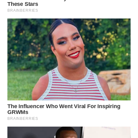
WN
NATUNA
WN
BINTAN
WN
MANDALIKA
WN
LIKUPANG
WN
LABUANBAJO
WN
BORNEO