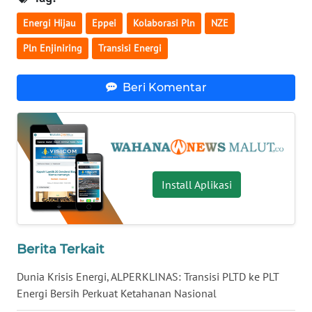
Energi Hijau
Eppei
Kolaborasi Pln
NZE
WN
KALTARA
Pln Enjiniring
Transisi Energi
WN
Beri Komentar
KALSEL
WN
KALTIM
WN
Install Aplikasi
SULSEL
WN
Berita Terkait
GORONTALO
Dunia Krisis Energi, ALPERKLINAS: Transisi PLTD ke PLT
WN
Energi Bersih Perkuat Ketahanan Nasional
SULUT