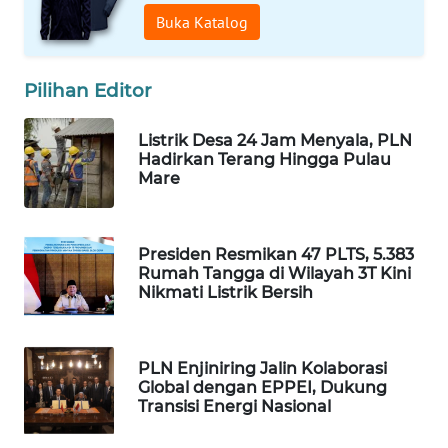
Buka Katalog
PORTAL
KONSUMEN
Pilihan Editor
FORWAMKI
Listrik Desa 24 Jam Menyala, PLN
Hadirkan Terang Hingga Pulau
ALPERKLINAS
Mare
FORJASIDA
Presiden Resmikan 47 PLTS, 5.383
Rumah Tangga di Wilayah 3T Kini
TAMBANG
Nikmati Listrik Bersih
NEWS
SITUNGIR
PLN Enjiniring Jalin Kolaborasi
NEWS
Global dengan EPPEI, Dukung
Transisi Energi Nasional
SIDIKALANG
NEWS