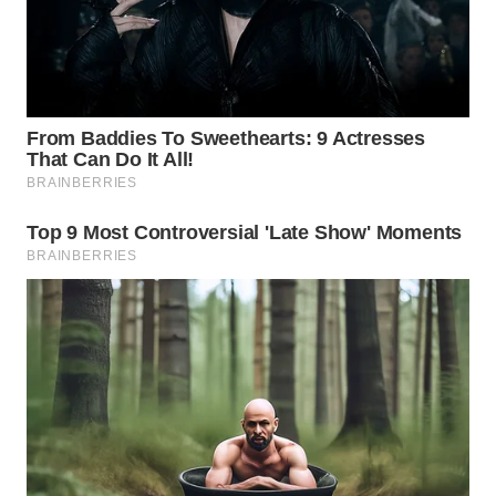
WN
INDRAMAYU
WN
KUNINGAN
WN
MAJALENGKA
WN
SUBANG
WN
SUKABUMI
WN
PURWAKARTA