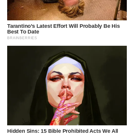
WN
TAPANULI
TENGAH
WN DELI
SERDANG
WN
TEBING
TINGGI
WN
PAKPAK
WN
KARAWANG
WN