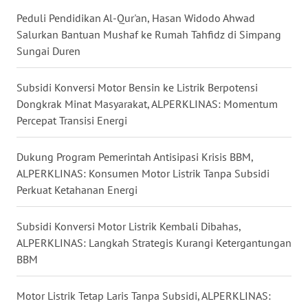
Peduli Pendidikan Al-Qur'an, Hasan Widodo Ahwad
WN
Salurkan Bantuan Mushaf ke Rumah Tahfidz di Simpang
MALUKU
Sungai Duren
WN
Subsidi Konversi Motor Bensin ke Listrik Berpotensi
MALUT
Dongkrak Minat Masyarakat, ALPERKLINAS: Momentum
Percepat Transisi Energi
WN
DAIRI
Dukung Program Pemerintah Antisipasi Krisis BBM,
ALPERKLINAS: Konsumen Motor Listrik Tanpa Subsidi
WN
Perkuat Ketahanan Energi
DANAU
TOBA
Subsidi Konversi Motor Listrik Kembali Dibahas,
ALPERKLINAS: Langkah Strategis Kurangi Ketergantungan
WN
BBM
NIAS
Motor Listrik Tetap Laris Tanpa Subsidi, ALPERKLINAS:
WN