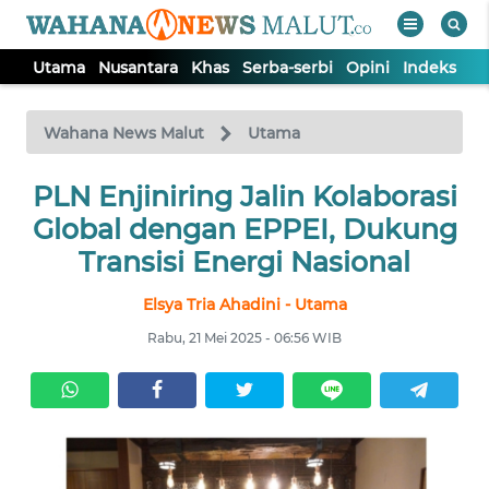
Utama
Nusantara
Khas
Serba-serbi
Opini
Indeks
WAHANA
Tutup
TV
Wahana News Malut
Utama
PLN Enjiniring Jalin Kolaborasi
UTAMA
Global dengan EPPEI, Dukung
NUSANTARA
Transisi Energi Nasional
Elsya Tria Ahadini - Utama
KHAS
Rabu, 21 Mei 2025 - 06:56 WIB
SERBA-
SERBI
OPINI