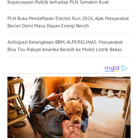
LANGKAT
Kepercayaan Publik terhadap PLN Semakin Kuat
WN
PLN Buka Pendaftaran Electric Run 2026, Ajak Masyarakat
TAPANULI
Berlari Demi Masa Depan Energi Bersih
SELATAN
Antisipasi Kelangkaan BBM, ALPERKLINAS: Masyarakat
WN
Bisa Tiru Rakyat Amerika Beralih ke Mobil Listrik Bekas
TANJUNG
LESUNG
WN
KARO
WN
SIMALUNGUN
WN
LABUHANBATU