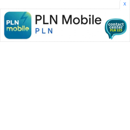
X
WAHANA MEDIA GROUP
|
|
|
WAHANA NEWS co
WAHANA TANI
WAHANA ADVOKAT
|
|
WAHANA INFRASTRUKTUR
WAHANA KONSUMEN
|
|
|