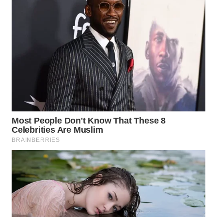
Wahana
Media
Group
WAHANA
NEWS
WAHANA
TANI
WAHANA
ADVOKAT
WAHANA
INFRASTRUKTUR
WAHANA
KONSUMEN