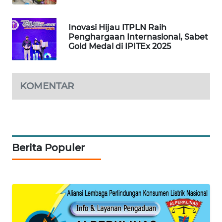
KARING
NEWS
Inovasi Hijau ITPLN Raih
Penghargaan Internasional, Sabet
Gold Medal di IPITEx 2025
JURNAL
MARITIM
KOMENTAR
HUMBANG
NEWS
GARONGGANG
NEWS
Berita Populer
FISUELRI
ID
ENERGI
NEWS