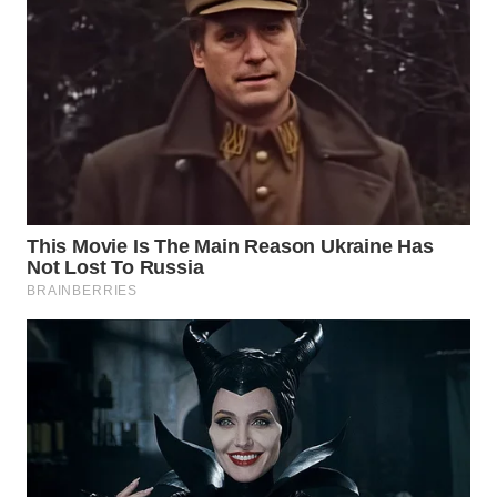
WN
SUMEDANG
WN
CIANJUR
WN
KEPULAUAN
SERIBU
WN
TANGERANG
WN
BINJAI
WN
CIREBON