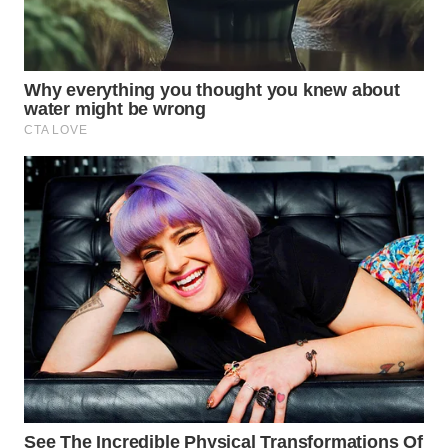
WN
PRIANGAN
TIMUR
WN
SEMARANG
WN
SOLO
WN
BOROBUDUR
WN
MADURA
WN
SURABAYA