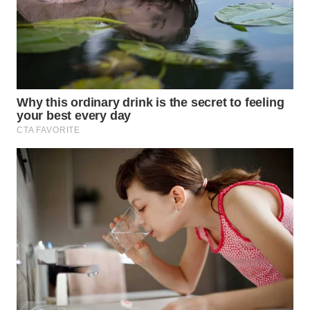
WAHANA
LISTRIK
WAHANA
TRAVEL
WAHANA
TV
WAHANANEWS
ID
WAHANANEWS
CO ID
WAHANANEWS
NET