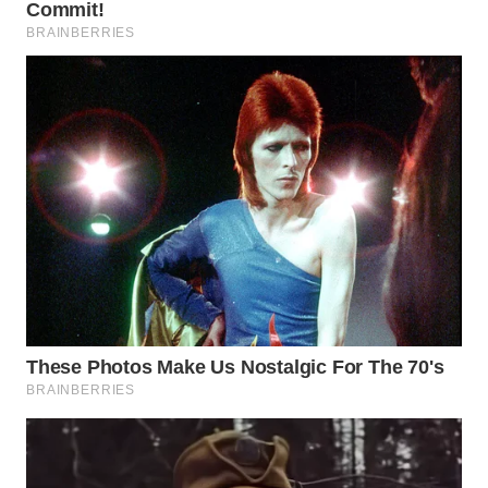
BEKASI
WN
BOGOR
WN
DEPOK
WN
TAPANULI
UTARA
WN
SAMOSIR
WN
PADANG
LAWAS