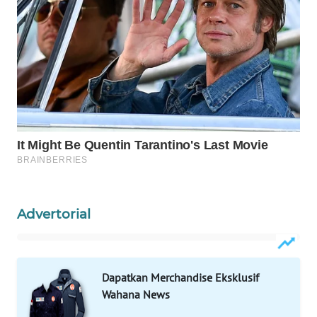
ID
MAWAKA
ID
MARTABAT
NET
PLN
WATCH
MKLI
Advertorial
LPKKI
LKKI
Dapatkan Merchandise Eksklusif
Wahana News
KOPEKLIN