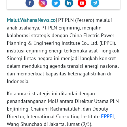
REDAKSI
Malut.WahanaNews.co
|
PT PLN (Persero) melalui
KARIR
anak usahanya, PT PLN Enjiniring, menjalin
DISCLAIMER
kolaborasi strategis dengan China Electric Power
Planning & Engineering Institute Co., Ltd. (EPPEI),
Wahana
institusi enjiniring energi terkemuka asal Tiongkok.
News
Sinergi lintas negara ini menjadi langkah konkret
Regional
dalam mendukung agenda transisi energi nasional
dan memperkuat kapasitas ketenagalistrikan di
WN
Indonesia.
SUMUT
Kolaborasi strategis ini ditandai dengan
WN
penandatanganan MoU antara Direktur Utama PLN
JAKARTA
Enjiniring, Chairani Rachmatullah, dan Deputy
Director, International Consulting Institute
EPPEI
,
WN
JABAR
Wang Shunchao di Jakarta, Jumat (9/5).