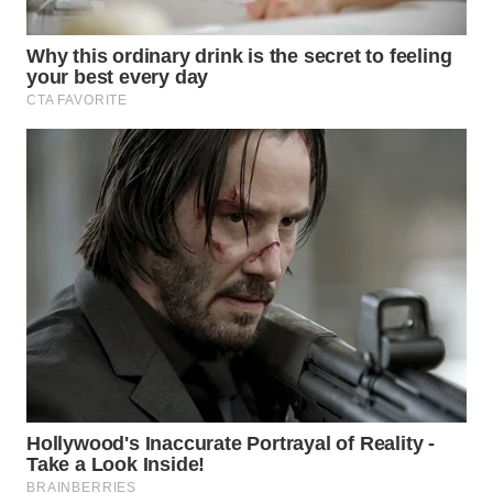
WAHANA
SPORT
WAHANA
UMKM
WAHANA
SELEB
WAHANA
PERSONA
WAHANA
OTOMOTIF
WAHANA
HEALTH