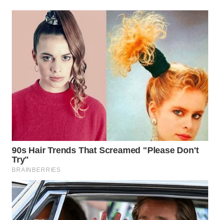
WAHANA
DESA
WISATA
LAPAK
WAHANA
Wahana
Network
KONSUMEN
LISTRIK
MASYARAKAT
KELISTRIKAN
WALINKI