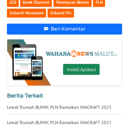
GSS
Kerek Ekonomi
Perempuan Rentan
PLN
WN
Srikandi Movement
Srikandi Pln
KALTARA
Beri Komentar
WN
KALSEL
WN
KALTIM
Install Aplikasi
WN
SULSEL
Berita Terkait
WN
GORONTALO
Lewat ‘Rumah BUMN’, PLN Ramaikan INACRAFT 2025
WN
Lewat ‘Rumah BUMN’, PLN Ramaikan INACRAFT 2025
SULUT