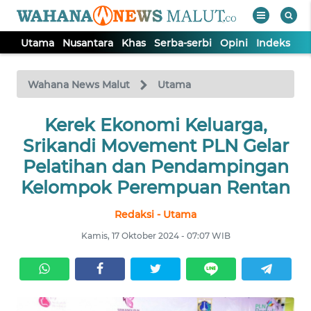
Utama
Nusantara
Khas
Serba-serbi
Opini
Indeks
WAHANA
Tutup
TV
Wahana News Malut
Utama
Kerek Ekonomi Keluarga,
UTAMA
Srikandi Movement PLN Gelar
NUSANTARA
Pelatihan dan Pendampingan
Kelompok Perempuan Rentan
KHAS
Redaksi - Utama
Kamis, 17 Oktober 2024 - 07:07 WIB
SERBA-
SERBI
OPINI