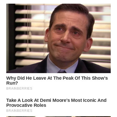
WN
NATUNA
WN
BINTAN
WN
MANDALIKA
WN
LIKUPANG
WN
LABUANBAJO
WN
BORNEO