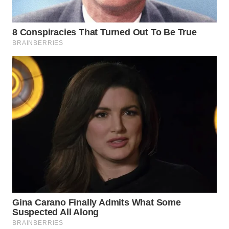
WN
PRIANGAN
TIMUR
WN
SEMARANG
WN
SOLO
WN
BOROBUDUR
WN
MADURA
WN
SURABAYA