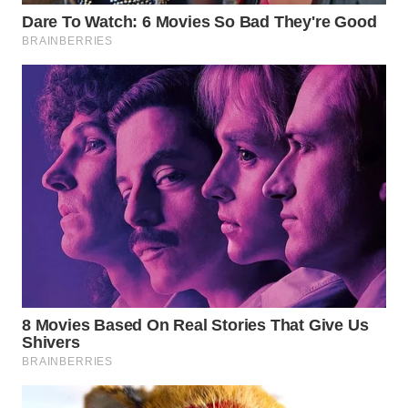
BEKASI
WN
BOGOR
WN
DEPOK
WN
TAPANULI
UTARA
WN
SAMOSIR
WN
PADANG
LAWAS