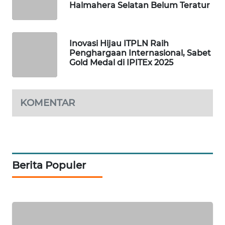
Halmahera Selatan Belum Teratur
PORTAL
KONSUMEN
Inovasi Hijau ITPLN Raih
Penghargaan Internasional, Sabet
FORWAMKI
Gold Medal di IPITEx 2025
ALPERKLINAS
KOMENTAR
FORJASIDA
TAMBANG
NEWS
Berita Populer
SITUNGIR
NEWS
SIDIKALANG
NEWS