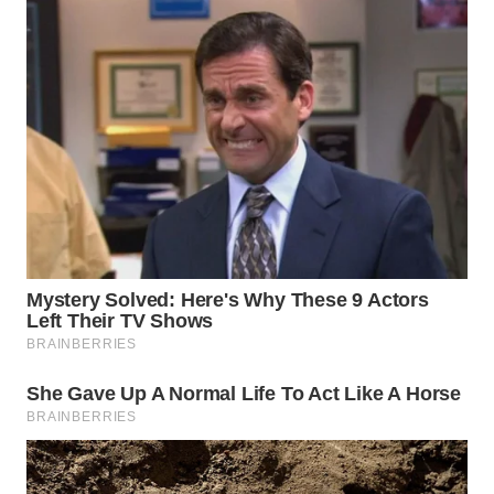
WAHANA
LISTRIK
WAHANA
TRAVEL
WAHANA
TV
WAHANANEWS
ID
WAHANANEWS
CO ID
WAHANANEWS
NET