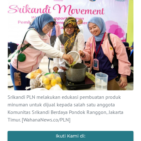
Informasi
INDEKS
BERITA
KONTAK
KAMI
INFO
IKLAN
TENTANG
Srikandi PLN melakukan edukasi pembuatan produk
KAMI
minuman untuk dijual kepada salah satu anggota
Komunitas Srikandi Berdaya Pondok Ranggon, Jakarta
PEDOMAN
Timur. [WahanaNews.co/PLN]
MEDIA
SIBER
Ikuti Kami di: