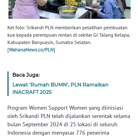
RIAU
WN
SERAMBI
Ket foto: Srikandi PLN memberikan pelatihan pembuatan
kue kepada perempuan rentan di sekitar GI Talang Kelapa,
WN
Kabupaten Banyuasin, Sumatra Selatan.
JAMBI
[
WahanaNews.co/PLN
]
WN
SULTRA
Baca Juga:
Lewat ‘Rumah BUMN’, PLN Ramaikan
WN
NTB
INACRAFT 2025
Program Women Support Women yang diinisiasi
WN
SULTENG
oleh Srikandi PLN telah dijalankan serentak selama
bulan September 2024 di 25 lokasi di seluruh
WN
Indonesia dengan menyasar 776 penerima
SULBAR