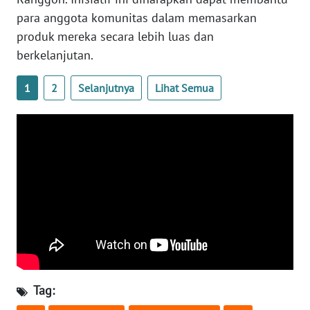
para anggota komunitas dalam memasarkan
WN
produk mereka secara lebih luas dan
NUSANTARA
berkelanjutan.
WN
1
2
Selanjutnya
Lihat Semua
JOGJA
WN
JATIM
WN
BALI
WN
KALBAR
WN
Tag:
KALTENG