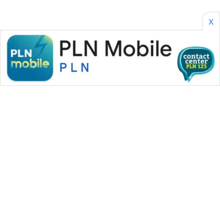
X
WAHANA MEDIA GROUP
|
|
|
WAHANA NEWS co
WAHANA TANI
WAHANA ADVOKAT