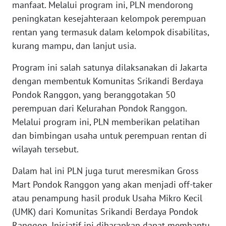
manfaat. Melalui program ini, PLN mendorong
peningkatan kesejahteraan kelompok perempuan
WN
rentan yang termasuk dalam kelompok disabilitas,
BABEL
kurang mampu, dan lanjut usia.
WN
Program ini salah satunya dilaksanakan di Jakarta
SUMBAR
dengan membentuk Komunitas Srikandi Berdaya
Pondok Ranggon, yang beranggotakan 50
WN
perempuan dari Kelurahan Pondok Ranggon.
SUMSEL
Melalui program ini, PLN memberikan pelatihan
dan bimbingan usaha untuk perempuan rentan di
WN
BENGKULU
wilayah tersebut.
Dalam hal ini PLN juga turut meresmikan Gross
WN
Mart Pondok Ranggon yang akan menjadi off-taker
LAMPUNG
atau penampung hasil produk Usaha Mikro Kecil
(UMK) dari Komunitas Srikandi Berdaya Pondok
WN
JATENG
Ranggon. Inisiatif ini diharapkan dapat membantu