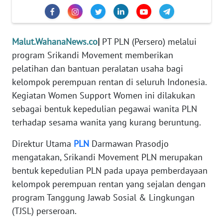
REDAKSI
KARIR
Malut.WahanaNews.co
|
PT PLN (Persero) melalui
program Srikandi Movement memberikan
DISCLAIMER
pelatihan dan bantuan peralatan usaha bagi
kelompok perempuan rentan di seluruh Indonesia.
Wahana
Kegiatan Women Support Women ini dilakukan
News
Regional
sebagai bentuk kepedulian pegawai wanita PLN
terhadap sesama wanita yang kurang beruntung.
WN
SUMUT
Direktur Utama
PLN
Darmawan Prasodjo
mengatakan, Srikandi Movement PLN merupakan
WN
bentuk kepedulian PLN pada upaya pemberdayaan
JAKARTA
kelompok perempuan rentan yang sejalan dengan
program Tanggung Jawab Sosial & Lingkungan
WN
(TJSL) perseroan.
JABAR