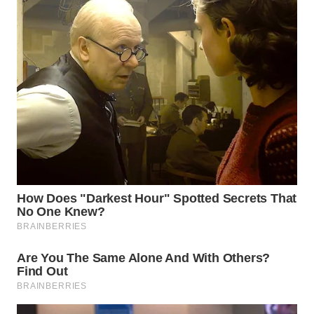
Wahana
Media
Group
WAHANA
NEWS
WAHANA
TANI
WAHANA
ADVOKAT
WAHANA
INFRASTRUKTUR
WAHANA
KONSUMEN