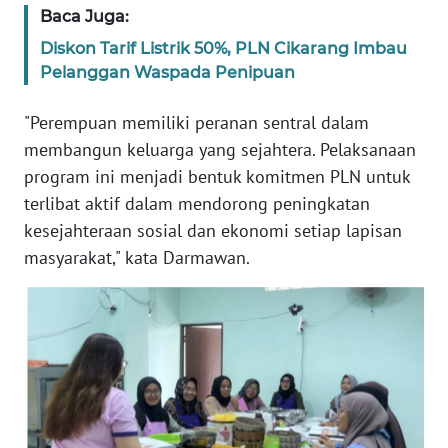
Baca Juga:
WN
Diskon Tarif Listrik 50%, PLN Cikarang Imbau
BANTEN
Pelanggan Waspada Penipuan
WN
"Perempuan memiliki peranan sentral dalam
NTT
membangun keluarga yang sejahtera. Pelaksanaan
program ini menjadi bentuk komitmen PLN untuk
WN
terlibat aktif dalam mendorong peningkatan
KEPRI
kesejahteraan sosial dan ekonomi setiap lapisan
masyarakat," kata Darmawan.
WN
PAPUA
WN
PAPUA
BARAT
WN