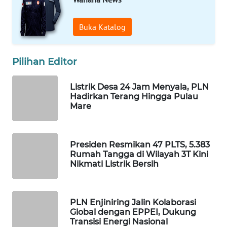
WAHANA
Buka Katalog
DESA
WISATA
Pilihan Editor
LAPAK
WAHANA
Listrik Desa 24 Jam Menyala, PLN
Hadirkan Terang Hingga Pulau
Mare
Wahana
Network
KONSUMEN
Presiden Resmikan 47 PLTS, 5.383
LISTRIK
Rumah Tangga di Wilayah 3T Kini
Nikmati Listrik Bersih
MASYARAKAT
KELISTRIKAN
PLN Enjiniring Jalin Kolaborasi
Global dengan EPPEI, Dukung
WALINKI
Transisi Energi Nasional