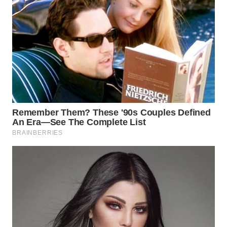
LANGKAT
WN
TAPANULI
SELATAN
WN
TANJUNG
LESUNG
WN
KARO
WN
SIMALUNGUN
WN
LABUHANBATU