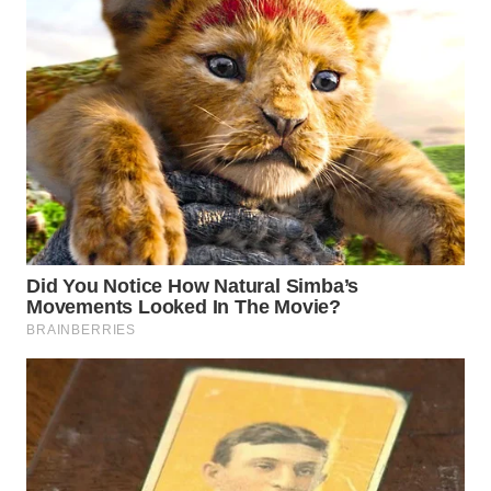
WN
SUMEDANG
WN
CIANJUR
WN
KEPULAUAN
SERIBU
WN
TANGERANG
WN
BINJAI
WN
CIREBON