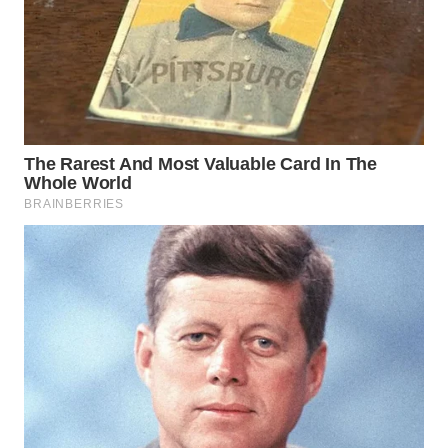
WN
INDRAMAYU
WN
KUNINGAN
WN
MAJALENGKA
WN
SUBANG
WN
SUKABUMI
WN
PURWAKARTA