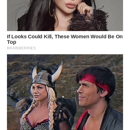
WN
TAPANULI
TENGAH
WN DELI
SERDANG
WN
TEBING
TINGGI
WN
PAKPAK
WN
KARAWANG
WN