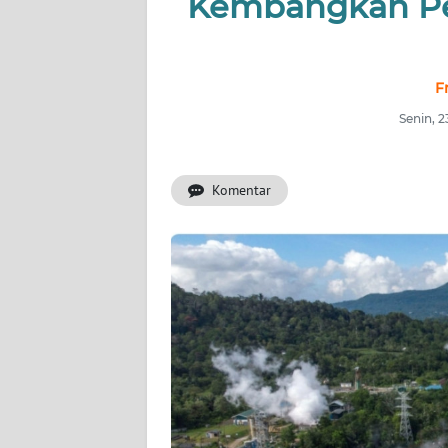
Kembangkan Pem
INDEKS
BERITA
F
KONTAK
Senin, 
KAMI
Komentar
INFO
IKLAN
TENTANG
KAMI
PEDOMAN
MEDIA
SIBER
REDAKSI