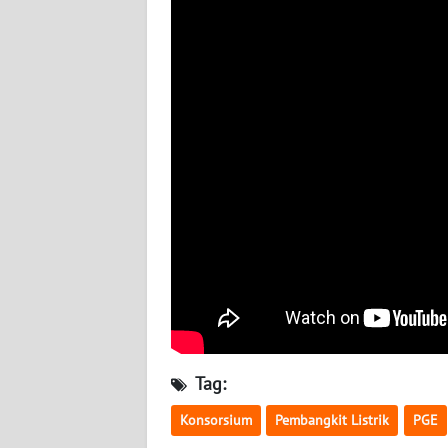
WN
KALTARA
WN
KALSEL
WN
KALTIM
WN
SULSEL
WN
GORONTALO
Tag:
WN
SULUT
Konsorsium
Pembangkit Listrik
PGE