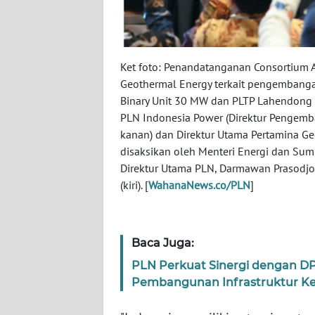
WN
BABEL
Ket foto: Penandatanganan Consortium 
WN
SUMBAR
Geothermal Energy terkait pengembanga
Binary Unit 30 MW dan PLTP Lahendong B
PLN Indonesia Power (Direktur Pengemb
WN
SUMSEL
kanan) dan Direktur Utama Pertamina Geoth
disaksikan oleh Menteri Energi dan Sumb
Direktur Utama PLN, Darmawan Prasodjo 
WN
(kiri). [
WahanaNews.co/PLN
]
BENGKULU
WN
LAMPUNG
Baca Juga:
PLN Perkuat Sinergi dengan D
WN
Pembangunan Infrastruktur Ket
JATENG