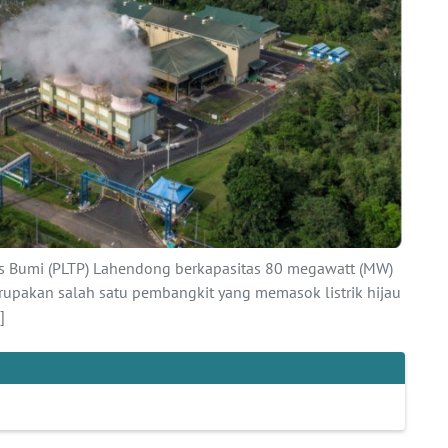
nas Bumi (PLTP) Lahendong berkapasitas 80 megawatt (MW)
erupakan salah satu pembangkit yang memasok listrik hijau
]