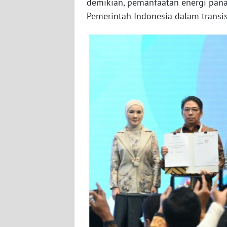
demikian, pemanfaatan energi pan
WN
Pemerintah Indonesia dalam transis
SERAMBI
WN
JAMBI
WN
SULTRA
WN
NTB
WN
SULTENG
WN
SULBAR