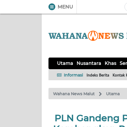
MENU
WAHANA
Tutup
TV
UTAMA
NUSANTARA
Utama
Nusantara
Khas
Ser
KHAS
Informasi
Indeks Berita
Kontak 
SERBA-
Wahana News Malut
Utama
SERBI
OPINI
PLN Gandeng P
Informasi