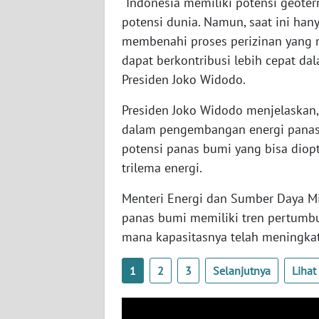
"Indonesia memiliki potensi geoter
WN
potensi dunia. Namun, saat ini han
NUSANTARA
membenahi proses perizinan yang 
dapat berkontribusi lebih cepat da
WN
Presiden Joko Widodo.
JOGJA
Presiden Joko Widodo menjelaskan, s
WN
dalam pengembangan energi panas 
JATIM
potensi panas bumi yang bisa diop
trilema energi.
WN
BALI
Menteri Energi dan Sumber Daya Mi
panas bumi memiliki tren pertumbu
WN
mana kapasitasnya telah meningkat 
KALBAR
1
2
3
Selanjutnya
Liha
WN
KALTENG