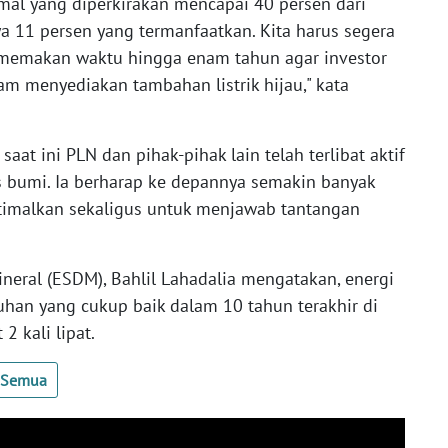
mal yang diperkirakan mencapai 40 persen dari
ya 11 persen yang termanfaatkan. Kita harus segera
memakan waktu hingga enam tahun agar investor
lam menyediakan tambahan listrik hijau," kata
aat ini PLN dan pihak-pihak lain telah terlibat aktif
bumi. Ia berharap ke depannya semakin banyak
timalkan sekaligus untuk menjawab tantangan
neral (ESDM), Bahlil Lahadalia mengatakan, energi
han yang cukup baik dalam 10 tahun terakhir di
2 kali lipat.
t Semua