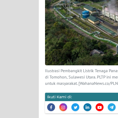
KARIR
DISCLAIMER
Wahana
News
Regional
WN
SUMUT
Ilustrasi Pembangkit Listrik Tenaga Pa
di Tomohon, Sulawesi Utara. PLTP ini m
WN
untuk masyarakat. [WahanaNews.co/PLN
JAKARTA
Ikuti Kami di:
WN
JABAR