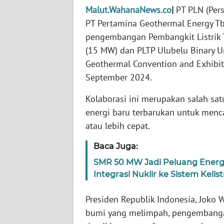
WN
Malut.WahanaNews.co
|
PT PLN (Per
BANTEN
PT Pertamina Geothermal Energy T
pengembangan Pembangkit Listrik 
WN
(15 MW) dan PLTP Ulubelu Binary U
NTT
Geothermal Convention and Exhibiti
September 2024.
WN
KEPRI
Kolaborasi ini merupakan salah sa
energi baru terbarukan untuk menc
WN
atau lebih cepat.
PAPUA
Baca Juga:
WN
SMR 50 MW Jadi Peluang Ener
PAPUA
BARAT
Integrasi Nuklir ke Sistem Kelis
Presiden Republik Indonesia, Joko
WN
RIAU
bumi yang melimpah, pengembanga