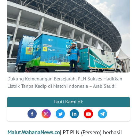
Informasi
INDEKS
BERITA
KONTAK
KAMI
INFO
IKLAN
Dukung Kemenangan Bersejarah, PLN Sukses Hadirkan
Listrik Tanpa Kedip di Match Indonesia – Arab Saudi
TENTANG
KAMI
Ikuti Kami di:
PEDOMAN
MEDIA
SIBER
Malut.WahanaNews.co
|
PT PLN (Persero) berhasil