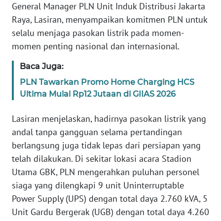
RIAU
General Manager PLN Unit Induk Distribusi Jakarta
Raya, Lasiran, menyampaikan komitmen PLN untuk
WN
selalu menjaga pasokan listrik pada momen-
SERAMBI
momen penting nasional dan internasional.
WN
Baca Juga:
JAMBI
PLN Tawarkan Promo Home Charging HCS
Ultima Mulai Rp12 Jutaan di GIIAS 2026
WN
SULTRA
Lasiran menjelaskan, hadirnya pasokan listrik yang
andal tanpa gangguan selama pertandingan
WN
berlangsung juga tidak lepas dari persiapan yang
NTB
telah dilakukan. Di sekitar lokasi acara Stadion
Utama GBK, PLN mengerahkan puluhan personel
WN
SULTENG
siaga yang dilengkapi 9 unit Uninterruptable
Power Supply (UPS) dengan total daya 2.760 kVA, 5
WN
Unit Gardu Bergerak (UGB) dengan total daya 4.260
SULBAR