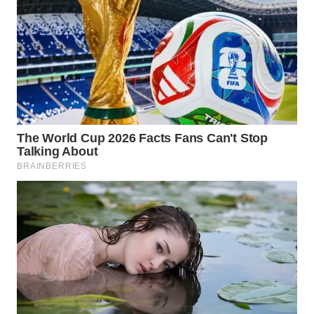
WN
NATUNA
WN
BINTAN
WN
MANDALIKA
WN
LIKUPANG
WN
LABUANBAJO
WN
BORNEO