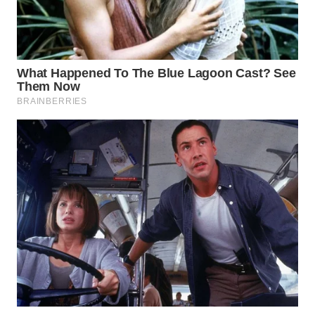
BEKASI
WN
BOGOR
WN
DEPOK
WN
TAPANULI
UTARA
WN
SAMOSIR
WN
PADANG
LAWAS