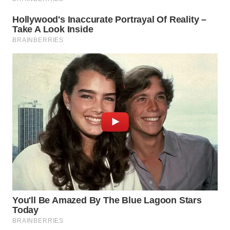
WN
INDRAMAYU
WN
KUNINGAN
WN
MAJALENGKA
WN
SUBANG
WN
SUKABUMI
WN
PURWAKARTA