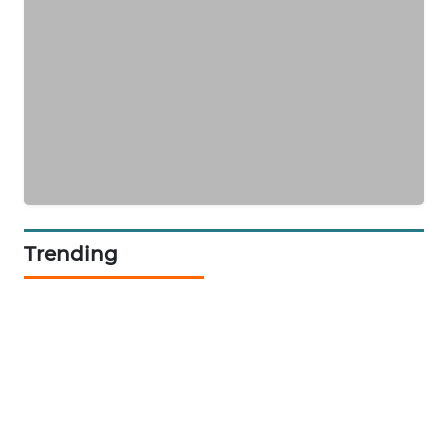
KARING
NEWS
JURNAL
MARITIM
HUMBANG
NEWS
Trending
GARONGGANG
NEWS
FISUELRI
ID
ENERGI
NEWS