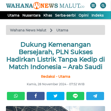
Utama
Nusantara
Khas
Serba-serbi
Opini
Indeks
WAHANA
Tutup
TV
Wahana News Malut
Utama
Dukung Kemenangan
UTAMA
Bersejarah, PLN Sukses
NUSANTARA
Hadirkan Listrik Tanpa Kedip di
Match Indonesia – Arab Saudi
KHAS
Redaksi - Utama
Kamis, 28 November 2024 - 07:52 WIB
SERBA-
SERBI
OPINI