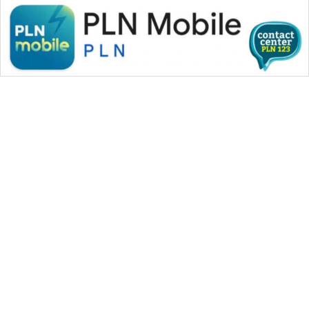
WAHANA MEDIA GROUP
|
|
|
WAHANA NEWS co
WAHANA TANI
WAHANA ADVOKAT
|
|
WAHANA INFRASTRUKTUR
WAHANA KONSUMEN
|
|
|
WAHANA LISTRIK
WAHANA TRAVEL
WAHANA TV
|
|
|
WAHANANEWS id
WAHANANEWS CO ID
WAHANANEWS NET