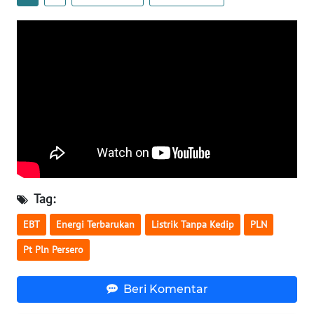
WN
NUSANTARA
WN
JOGJA
WN
JATIM
WN
Tag:
BALI
EBT
Energi Terbarukan
Listrik Tanpa Kedip
PLN
WN
Pt Pln Persero
KALBAR
Beri Komentar
WN
KALTENG