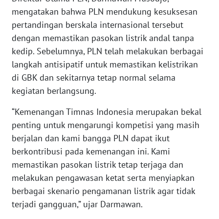
mengatakan bahwa PLN mendukung kesuksesan
WN
pertandingan berskala internasional tersebut
BANTEN
dengan memastikan pasokan listrik andal tanpa
kedip. Sebelumnya, PLN telah melakukan berbagai
WN
langkah antisipatif untuk memastikan kelistrikan
NTT
di GBK dan sekitarnya tetap normal selama
kegiatan berlangsung.
WN
KEPRI
“Kemenangan Timnas Indonesia merupakan bekal
penting untuk mengarungi kompetisi yang masih
WN
berjalan dan kami bangga PLN dapat ikut
PAPUA
berkontribusi pada kemenangan ini. Kami
WN
memastikan pasokan listrik tetap terjaga dan
PAPUA
melakukan pengawasan ketat serta menyiapkan
BARAT
berbagai skenario pengamanan listrik agar tidak
terjadi gangguan,” ujar Darmawan.
WN