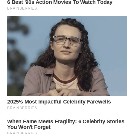
WN
SUMEDANG
WN
CIANJUR
WN
KEPULAUAN
SERIBU
WN
TANGERANG
WN
BINJAI
WN
CIREBON