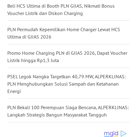
Beli HCS Ultima di Booth PLN GIIAS, Nikmati Bonus
WN
Voucher Listrik dan Diskon Charging
MALUKU
PLN Permudah Kepemilikan Home Charger Lewat HCS
WN
Ultima di GIIAS 2026
MALUT
Promo Home Charging PLN di GIIAS 2026, Dapat Voucher
WN
Listrik hingga Rp1,3 Juta
DAIRI
PSEL Legok Nangka Targetkan 40,79 MW, ALPERKLINAS:
WN
PLN Menghubungkan Solusi Sampah dan Ketahanan
DANAU
Energi
TOBA
PLN Bekali 100 Perempuan Siaga Bencana, ALPERKLINAS:
WN
Langkah Strategis Bangun Masyarakat Tangguh
NIAS
WN