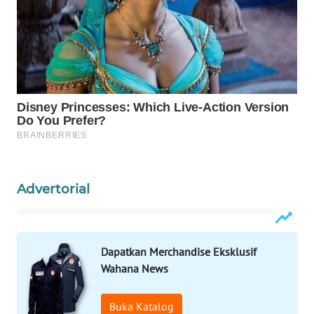
WAHANA
DESA
WISATA
LAPAK
WAHANA
Wahana
Network
Advertorial
KONSUMEN
LISTRIK
MASYARAKAT
Dapatkan Merchandise Eksklusif
KELISTRIKAN
Wahana News
WALINKI
Buka Katalog