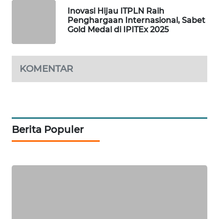
Inovasi Hijau ITPLN Raih
Penghargaan Internasional, Sabet
SIBARAGAS
Gold Medal di IPITEx 2025
NEWS
METRO
KOMENTAR
SIANTAR
NEWS
METRO
MEDAN
NEWS
Berita Populer
METRO
JAKARTA
NEWS
KRT
NEWS