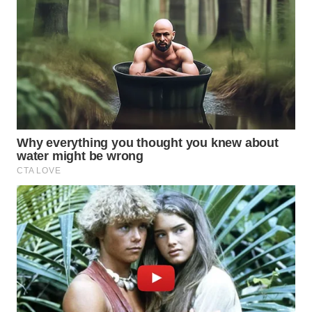
WN
TAPANULI
TENGAH
WN DELI
SERDANG
WN
TEBING
TINGGI
WN
PAKPAK
WN
KARAWANG
WN