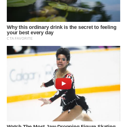
Wahana
Media
Group
WAHANA
NEWS
WAHANA
TANI
WAHANA
ADVOKAT
WAHANA
INFRASTRUKTUR
WAHANA
KONSUMEN