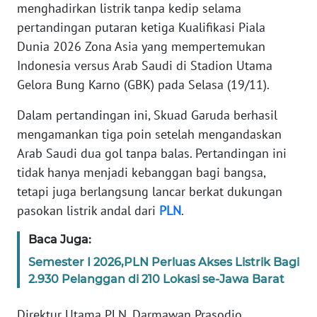
menghadirkan listrik tanpa kedip selama
REDAKSI
pertandingan putaran ketiga Kualifikasi Piala
Dunia 2026 Zona Asia yang mempertemukan
KARIR
Indonesia versus Arab Saudi di Stadion Utama
Gelora Bung Karno (GBK) pada Selasa (19/11).
DISCLAIMER
Dalam pertandingan ini, Skuad Garuda berhasil
Wahana
mengamankan tiga poin setelah mengandaskan
News
Regional
Arab Saudi dua gol tanpa balas. Pertandingan ini
tidak hanya menjadi kebanggan bagi bangsa,
WN
tetapi juga berlangsung lancar berkat dukungan
SUMUT
pasokan listrik andal dari
PLN
.
WN
Baca Juga:
JAKARTA
Semester I 2026,PLN Perluas Akses Listrik Bagi
2.930 Pelanggan di 210 Lokasi se-Jawa Barat
WN
JABAR
Direktur Utama PLN, Darmawan Prasodjo,