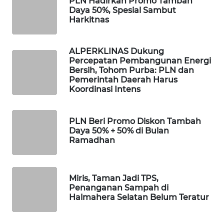
PLN Hadirkan Promo Tambah
Daya 50%, Spesial Sambut
Harkitnas
PORTAL
KONSUMEN
ALPERKLINAS Dukung
FORWAMKI
Percepatan Pembangunan Energi
Bersih, Tohom Purba: PLN dan
Pemerintah Daerah Harus
ALPERKLINAS
Koordinasi Intens
FORJASIDA
PLN Beri Promo Diskon Tambah
Daya 50% + 50% di Bulan
TAMBANG
Ramadhan
NEWS
SITUNGIR
Miris, Taman Jadi TPS,
NEWS
Penanganan Sampah di
Halmahera Selatan Belum Teratur
SIDIKALANG
NEWS