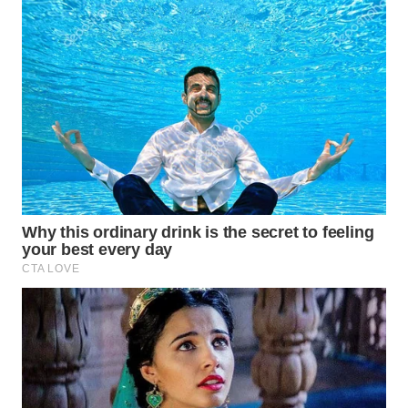
WAHANA
SPORT
WAHANA
UMKM
WAHANA
SELEB
WAHANA
PERSONA
WAHANA
OTOMOTIF
WAHANA
HEALTH