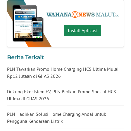
WN
KALTARA
Install Aplikasi
WN
KALSEL
WN
Berita Terkait
KALTIM
PLN Tawarkan Promo Home Charging HCS Ultima Mulai
Rp12 Jutaan di GIIAS 2026
WN
SULSEL
Dukung Ekosistem EV, PLN Berikan Promo Spesial HCS
Ultima di GIIAS 2026
WN
GORONTALO
PLN Hadirkan Solusi Home Charging Andal untuk
WN
Pengguna Kendaraan Listrik
SULUT