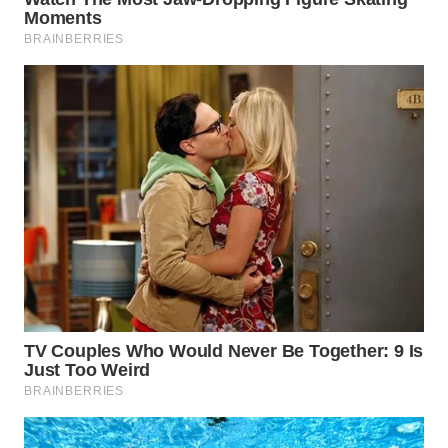
WAHANA
LISTRIK
WAHANA
TRAVEL
WAHANA
TV
WAHANANEWS
ID
WAHANANEWS
CO ID
WAHANANEWS
NET