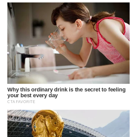
WN
PRIANGAN
TIMUR
WN
SEMARANG
WN
SOLO
WN
BOROBUDUR
WN
MADURA
WN
SURABAYA