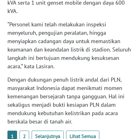
kVA serta 1 unit genset mobile dengan daya 600
kVA.
WN
BABEL
“Personel kami telah melakukan inspeksi
menyeluruh, pengujian peralatan, hingga
WN
menyiapkan cadangan daya untuk memastikan
SUMBAR
keamanan dan keandalan listrik di stadion. Seluruh
langkah ini bertujuan mendukung kesuksesan
WN
acara,” kata Lasiran.
SUMSEL
Dengan dukungan penuh listrik andal dari PLN,
WN
masyarakat Indonesia dapat menikmati momen
BENGKULU
kemenangan bersejarah tanpa gangguan. Hal ini
sekaligus menjadi bukti kesiapan PLN dalam
WN
mendukung kebutuhan kelistrikan pada acara
LAMPUNG
berskala besar di tanah air.
WN
1
2
Selanjutnya
Lihat Semua
JATENG