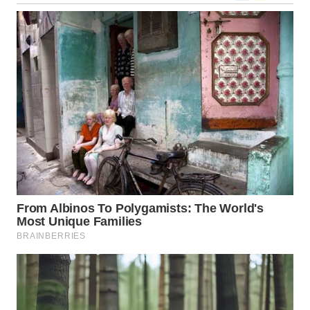
LANGKAT
WN
TAPANULI
SELATAN
WN
TANJUNG
LESUNG
WN
KARO
WN
SIMALUNGUN
WN
LABUHANBATU