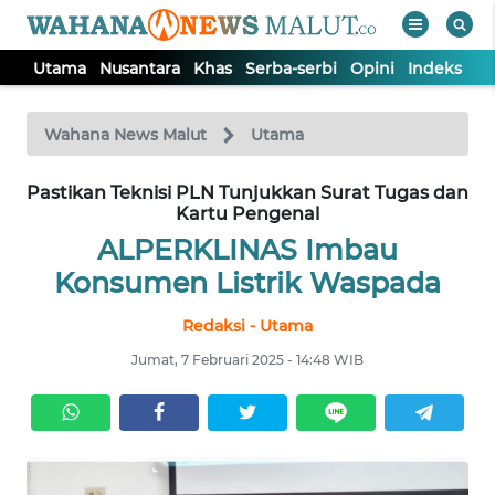
Utama
Nusantara
Khas
Serba-serbi
Opini
Indeks
WAHANA
Tutup
TV
Wahana News Malut
Utama
Pastikan Teknisi PLN Tunjukkan Surat Tugas dan
UTAMA
Kartu Pengenal
ALPERKLINAS Imbau
NUSANTARA
Konsumen Listrik Waspada
KHAS
Redaksi - Utama
Jumat, 7 Februari 2025 - 14:48 WIB
SERBA-
SERBI
OPINI