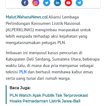
REDAKSI
KARIR
Malut.WahanaNews.co
|
Aliansi Lembaga
Perlindungan Konsumen Listrik Nasional
DISCLAIMER
(ALPERKLINAS) mengimbau masyarakat untuk
lebih waspada terhadap aksi kejahatan yang
Wahana
mengatasnamakan petugas PLN.
News
Regional
Imbauan ini menyusul kasus pencurian di
Kabupaten Deli Serdang, Sumatera Utara, beberapa
WN
waktu lalu, di mana dua pria menyamar sebagai
SUMUT
teknisi
PLN
dan berhasil membawa kabur emas
serta uang tunai dari rumah warga.
WN
JAKARTA
Baca Juga:
PLN Watch Ajak Publik Tak Terprovokasi
WN
Hoaks Pemadaman Listrik Jawa-Bali
JABAR