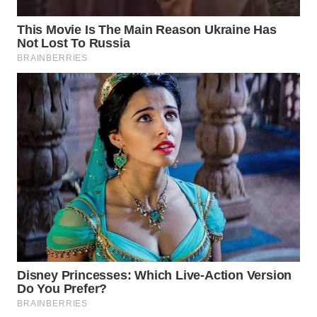
WN
SUMEDANG
WN
CIANJUR
WN
KEPULAUAN
SERIBU
WN
TANGERANG
WN
BINJAI
WN
CIREBON