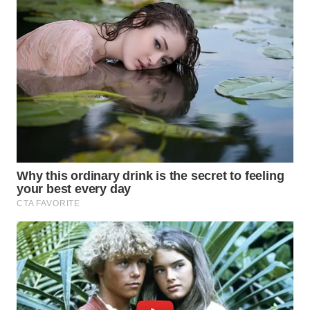
WAHANA
LISTRIK
WAHANA
TRAVEL
WAHANA
TV
WAHANANEWS
ID
WAHANANEWS
CO ID
WAHANANEWS
NET