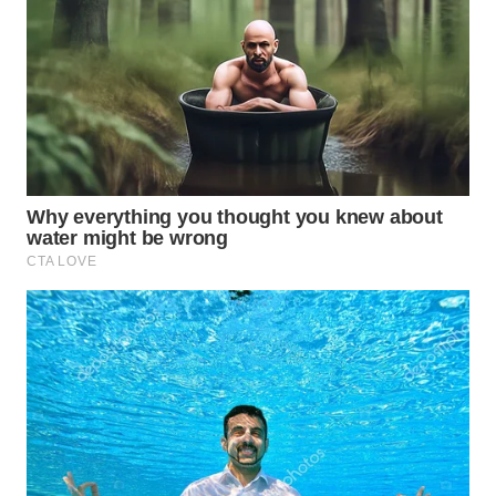
WN
PRIANGAN
TIMUR
WN
SEMARANG
WN
SOLO
WN
BOROBUDUR
WN
MADURA
WN
SURABAYA