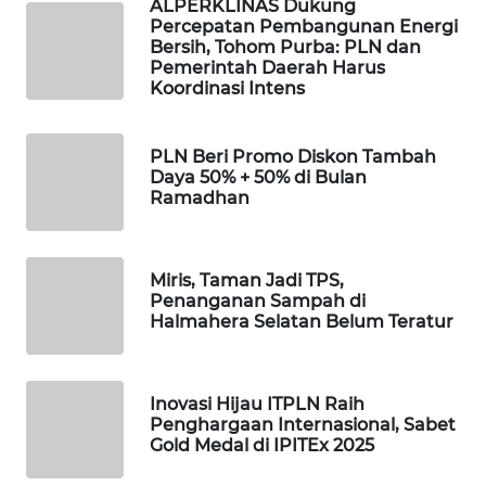
ALPERKLINAS Dukung
Percepatan Pembangunan Energi
PORTAL
Bersih, Tohom Purba: PLN dan
Pemerintah Daerah Harus
KONSUMEN
Koordinasi Intens
FORWAMKI
PLN Beri Promo Diskon Tambah
Daya 50% + 50% di Bulan
ALPERKLINAS
Ramadhan
FORJASIDA
Miris, Taman Jadi TPS,
TAMBANG
Penanganan Sampah di
NEWS
Halmahera Selatan Belum Teratur
SITUNGIR
NEWS
Inovasi Hijau ITPLN Raih
Penghargaan Internasional, Sabet
Gold Medal di IPITEx 2025
SIDIKALANG
NEWS