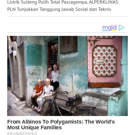
Listrik Sulteng Pulih Total Pascagempa, ALPERKLINAS:
PLN Tunjukkan Tanggung Jawab Sosial dan Teknis
WN
MALUKU
WN
MALUT
WN
DAIRI
WN
DANAU
TOBA
WN
NIAS
WN