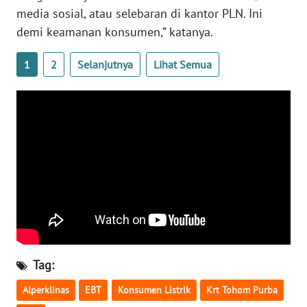
media sosial, atau selebaran di kantor PLN. Ini
demi keamanan konsumen,” katanya.
WN
BABEL
1
2
Selanjutnya
Lihat Semua
WN
SUMBAR
WN
SUMSEL
WN
BENGKULU
WN
LAMPUNG
Tag:
WN
Alperklinas
EBT
Konsumen Listrik
Krt Tohom Purba
JATENG