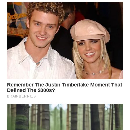
WN
INDRAMAYU
WN
KUNINGAN
WN
MAJALENGKA
WN
SUBANG
WN
SUKABUMI
WN
PURWAKARTA