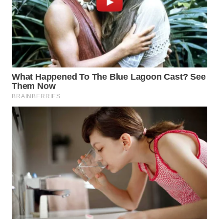
WAHANA
SPORT
WAHANA
UMKM
WAHANA
SELEB
WAHANA
PERSONA
WAHANA
OTOMOTIF
WAHANA
HEALTH