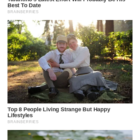
Wahana
Media
Group
WAHANA
NEWS
WAHANA
TANI
WAHANA
ADVOKAT
WAHANA
INFRASTRUKTUR
WAHANA
KONSUMEN