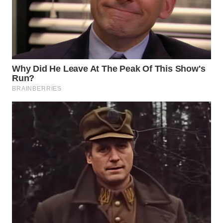
BEKASI
WN
BOGOR
WN
DEPOK
WN
TAPANULI
UTARA
WN
SAMOSIR
WN
PADANG
LAWAS