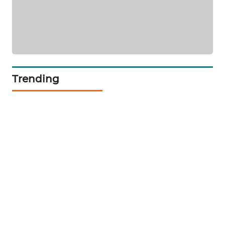
KARING
NEWS
JURNAL
MARITIM
Trending
HUMBANG
NEWS
GARONGGANG
NEWS
FISUELRI
ID
ENERGI
NEWS