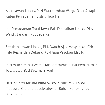
WN
Ajak Lawan Hoaks, PLN Watch Imbau Warga Bijak Sikapi
KALTARA
Kabar Pemadaman Listrik Tiga Hari
WN
Isu Pemadaman Total Jawa-Bali Dipastikan Hoaks, PLN
KALSEL
Watch: Jangan Ikut Sebarkan
WN
Serukan Lawan Hoaks, PLN Watch Ajak Masyarakat Cek
KALTIM
Info Resmi dan Dukung PLN Jaga Pasokan Listrik
WN
PLN Watch Minta Warga Tak Terprovokasi Isu Pemadaman
SULSEL
Total Jawa-Bali Selama 3 Hari
WN
HUT Ke-499 Jakarta Buka Akses Publik, MARTABAT
GORONTALO
Prabowo-Gibran: Jabodetabekjur Butuh Konektivitas
Berkeadilan
WN
SULUT