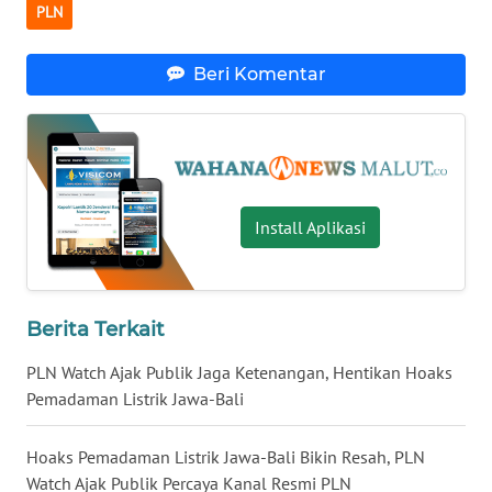
PLN
WN
Beri Komentar
NUSANTARA
WN
JOGJA
WN
Install Aplikasi
JATIM
WN
BALI
Berita Terkait
PLN Watch Ajak Publik Jaga Ketenangan, Hentikan Hoaks
WN
Pemadaman Listrik Jawa-Bali
KALBAR
Hoaks Pemadaman Listrik Jawa-Bali Bikin Resah, PLN
WN
KALTENG
Watch Ajak Publik Percaya Kanal Resmi PLN