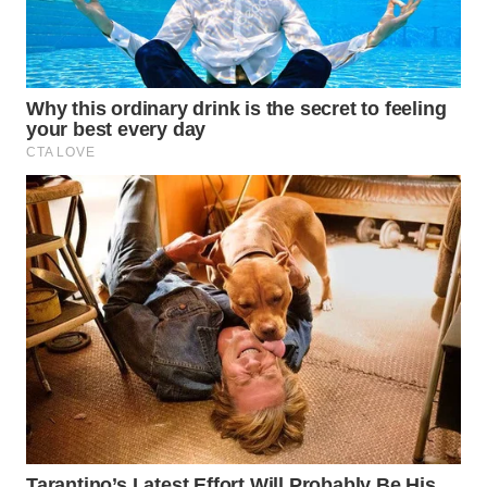
WN
NATUNA
WN
BINTAN
WN
MANDALIKA
WN
LIKUPANG
WN
LABUANBAJO
WN
BORNEO