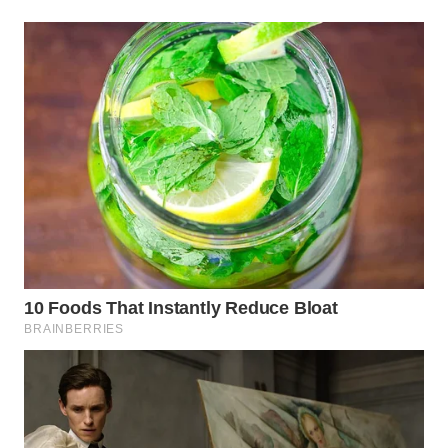
LANGKAT
WN
TAPANULI
SELATAN
WN
TANJUNG
LESUNG
WN
KARO
WN
SIMALUNGUN
WN
LABUHANBATU