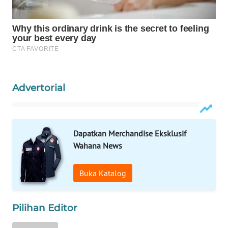
WAHANA
DESA
WISATA
LAPAK
WAHANA
Advertorial
Wahana
Network
Dapatkan Merchandise Eksklusif
KONSUMEN
Wahana News
LISTRIK
Buka Katalog
MASYARAKAT
KELISTRIKAN
Pilihan Editor
WALINKI