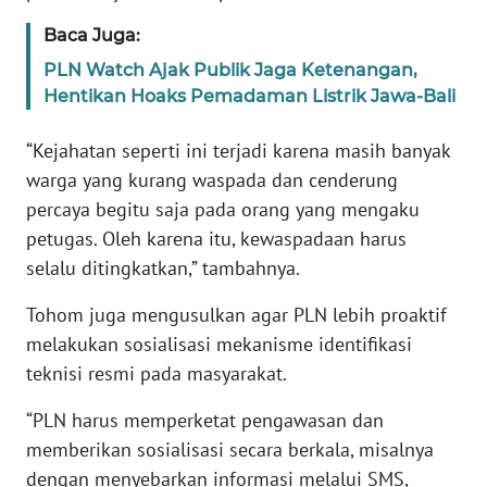
RIAU
Baca Juga:
WN
PLN Watch Ajak Publik Jaga Ketenangan,
SERAMBI
Hentikan Hoaks Pemadaman Listrik Jawa-Bali
WN
“Kejahatan seperti ini terjadi karena masih banyak
JAMBI
warga yang kurang waspada dan cenderung
percaya begitu saja pada orang yang mengaku
WN
petugas. Oleh karena itu, kewaspadaan harus
SULTRA
selalu ditingkatkan,” tambahnya.
WN
Tohom juga mengusulkan agar PLN lebih proaktif
NTB
melakukan sosialisasi mekanisme identifikasi
teknisi resmi pada masyarakat.
WN
SULTENG
“PLN harus memperketat pengawasan dan
memberikan sosialisasi secara berkala, misalnya
WN
dengan menyebarkan informasi melalui SMS,
SULBAR