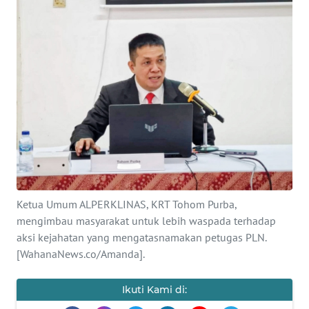
Informasi
INDEKS
BERITA
KONTAK
KAMI
INFO
IKLAN
TENTANG
Ketua Umum ALPERKLINAS, KRT Tohom Purba,
KAMI
mengimbau masyarakat untuk lebih waspada terhadap
aksi kejahatan yang mengatasnamakan petugas PLN.
[WahanaNews.co/Amanda].
PEDOMAN
MEDIA
SIBER
Ikuti Kami di: