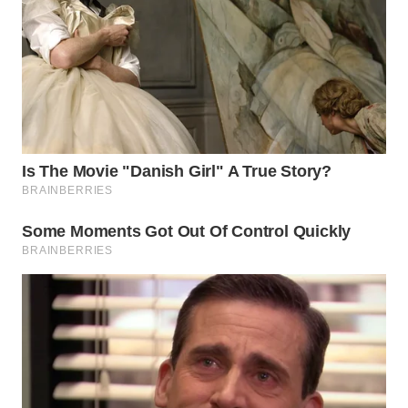
WN
TAPANULI
TENGAH
WN DELI
SERDANG
WN
TEBING
TINGGI
WN
PAKPAK
WN
KARAWANG
WN