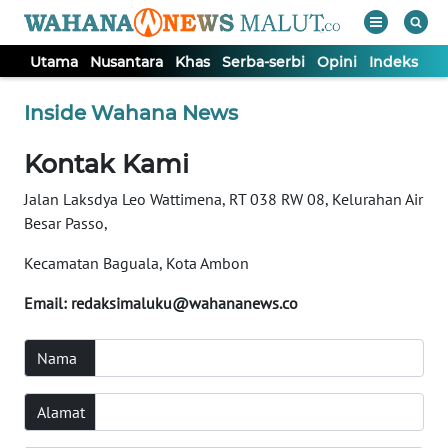
Utama
Nusantara
Khas
Serba-serbi
Opini
Indeks
WAHANA
Tutup
Inside Wahana News
TV
Kontak Kami
UTAMA
Jalan Laksdya Leo Wattimena, RT 038 RW 08, Kelurahan Air
Besar Passo,
NUSANTARA
Kecamatan Baguala, Kota Ambon
KHAS
Email:
redaksimaluku@wahananews.co
SERBA-
Nama
SERBI
Alamat
OPINI