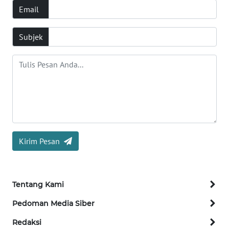
Email
Informasi
Subjek
INDEKS
BERITA
KONTAK
KAMI
INFO
IKLAN
Kirim Pesan
TENTANG
KAMI
Tentang Kami
PEDOMAN
MEDIA
Pedoman Media Siber
SIBER
Redaksi