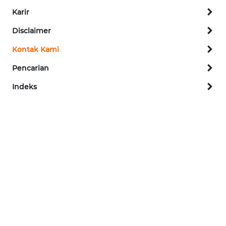
REDAKSI
Karir
Disclaimer
KARIR
Kontak Kami
DISCLAIMER
Pencarian
Indeks
Wahana
News
Regional
WN
SUMUT
WN
JAKARTA
WN
JABAR