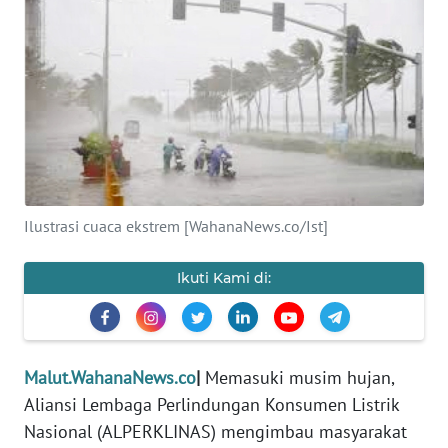
Informasi
INDEKS
BERITA
KONTAK
KAMI
INFO
Ilustrasi cuaca ekstrem [WahanaNews.co/Ist]
IKLAN
Ikuti Kami di:
TENTANG
KAMI
PEDOMAN
Malut.WahanaNews.co
|
Memasuki musim hujan,
MEDIA
Aliansi Lembaga Perlindungan Konsumen Listrik
SIBER
Nasional (ALPERKLINAS) mengimbau masyarakat