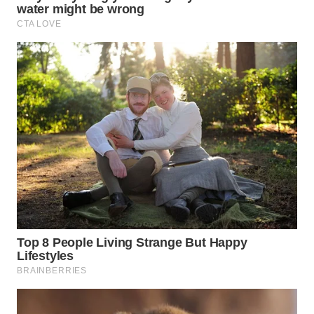
Wahana
Media
Group
WAHANA
NEWS
WAHANA
TANI
WAHANA
ADVOKAT
WAHANA
INFRASTRUKTUR
WAHANA
KONSUMEN