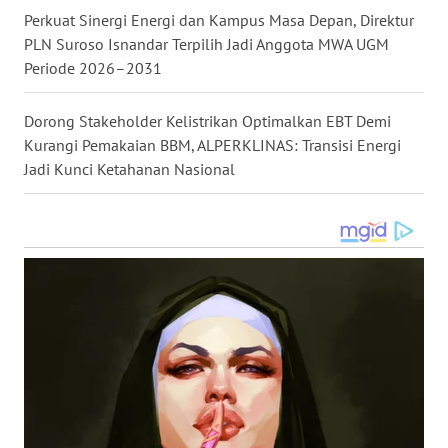
Perkuat Sinergi Energi dan Kampus Masa Depan, Direktur
WN
PLN Suroso Isnandar Terpilih Jadi Anggota MWA UGM
KALTARA
Periode 2026–2031
WN
Dorong Stakeholder Kelistrikan Optimalkan EBT Demi
KALSEL
Kurangi Pemakaian BBM, ALPERKLINAS: Transisi Energi
Jadi Kunci Ketahanan Nasional
WN
KALTIM
WN
SULSEL
WN
GORONTALO
WN
SULUT