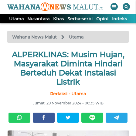
Utama
Nusantara
Khas
Serba-serbi
Opini
Indeks
WAHANA
Tutup
TV
Wahana News Malut
Utama
ALPERKLINAS: Musim Hujan,
UTAMA
Masyarakat Diminta Hindari
NUSANTARA
Berteduh Dekat Instalasi
Listrik
KHAS
Redaksi - Utama
Jumat, 29 November 2024 - 06:35 WIB
SERBA-
SERBI
OPINI