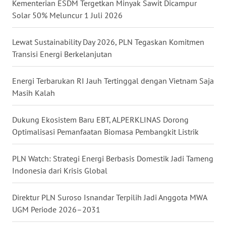
Kementerian ESDM Tergetkan Minyak Sawit Dicampur
Solar 50% Meluncur 1 Juli 2026
WN
NUSANTARA
Lewat Sustainability Day 2026, PLN Tegaskan Komitmen
Transisi Energi Berkelanjutan
WN
JOGJA
Energi Terbarukan RI Jauh Tertinggal dengan Vietnam Saja
Masih Kalah
WN
JATIM
Dukung Ekosistem Baru EBT, ALPERKLINAS Dorong
Optimalisasi Pemanfaatan Biomasa Pembangkit Listrik
WN
BALI
PLN Watch: Strategi Energi Berbasis Domestik Jadi Tameng
Indonesia dari Krisis Global
WN
KALBAR
Direktur PLN Suroso Isnandar Terpilih Jadi Anggota MWA
UGM Periode 2026–2031
WN
KALTENG