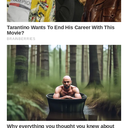
WN
NATUNA
WN
BINTAN
WN
MANDALIKA
WN
LIKUPANG
WN
LABUANBAJO
WN
BORNEO