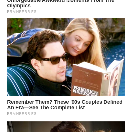
LANGKAT
WN
TAPANULI
SELATAN
WN
TANJUNG
LESUNG
WN
KARO
WN
SIMALUNGUN
WN
LABUHANBATU