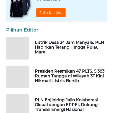
WAHANA
Buka Katalog
DESA
WISATA
Pilihan Editor
LAPAK
WAHANA
Listrik Desa 24 Jam Menyala, PLN
Hadirkan Terang Hingga Pulau
Mare
Wahana
Network
KONSUMEN
Presiden Resmikan 47 PLTS, 5.383
Rumah Tangga di Wilayah 3T Kini
LISTRIK
Nikmati Listrik Bersih
MASYARAKAT
KELISTRIKAN
PLN Enjiniring Jalin Kolaborasi
Global dengan EPPEI, Dukung
WALINKI
Transisi Energi Nasional