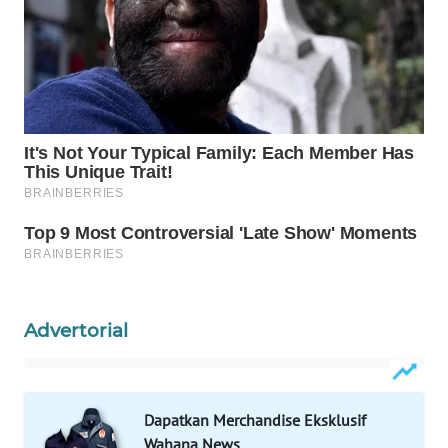
WAHANA
SPORT
WAHANA
UMKM
WAHANA
SELEB
WAHANA
PERSONA
Advertorial
WAHANA
OTOMOTIF
WAHANA
Dapatkan Merchandise Eksklusif
HEALTH
Wahana News