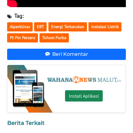
WN
Tag:
BABEL
Alperklinas
EBT
Energi Terbarukan
Instalasi Listrik
WN
Pt Pln Persero
Tohom Purba
SUMBAR
Beri Komentar
WN
SUMSEL
WN
BENGKULU
Install Aplikasi
WN
LAMPUNG
Berita Terkait
WN
JATENG