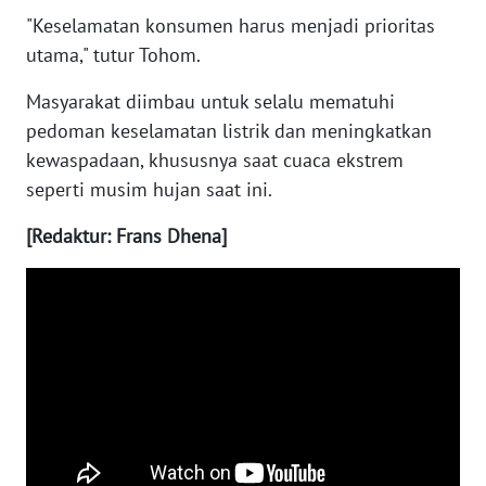
RIAU
"Keselamatan konsumen harus menjadi prioritas
utama," tutur Tohom.
WN
SERAMBI
Masyarakat diimbau untuk selalu mematuhi
pedoman keselamatan listrik dan meningkatkan
WN
kewaspadaan, khususnya saat cuaca ekstrem
JAMBI
seperti musim hujan saat ini.
WN
[Redaktur: Frans Dhena]
SULTRA
WN
NTB
WN
SULTENG
WN
SULBAR