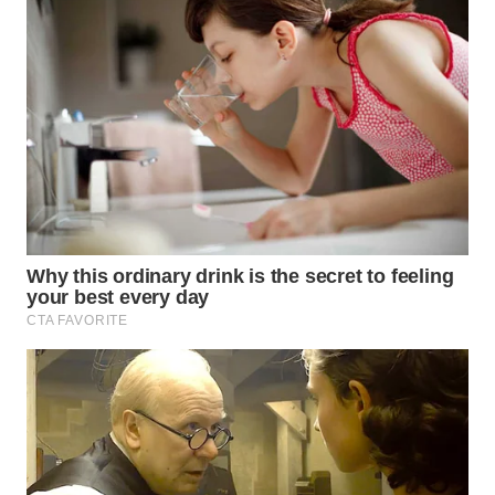
WN
TAPANULI
TENGAH
WN DELI
SERDANG
WN
TEBING
TINGGI
WN
PAKPAK
WN
KARAWANG
WN