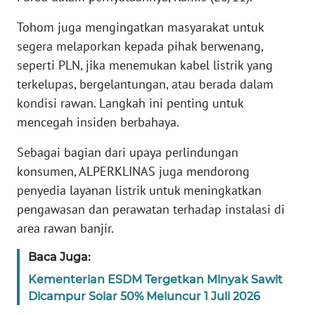
Tohom juga mengingatkan masyarakat untuk
WN
BANTEN
segera melaporkan kepada pihak berwenang,
seperti PLN, jika menemukan kabel listrik yang
WN
terkelupas, bergelantungan, atau berada dalam
NTT
kondisi rawan. Langkah ini penting untuk
mencegah insiden berbahaya.
WN
KEPRI
Sebagai bagian dari upaya perlindungan
konsumen, ALPERKLINAS juga mendorong
WN
penyedia layanan listrik untuk meningkatkan
PAPUA
pengawasan dan perawatan terhadap instalasi di
area rawan banjir.
WN
PAPUA
Baca Juga:
BARAT
Kementerian ESDM Tergetkan Minyak Sawit
Dicampur Solar 50% Meluncur 1 Juli 2026
WN