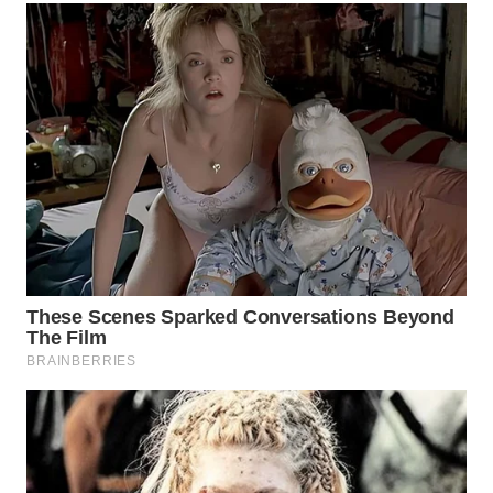
WN
INDRAMAYU
WN
KUNINGAN
WN
MAJALENGKA
WN
SUBANG
WN
SUKABUMI
WN
PURWAKARTA