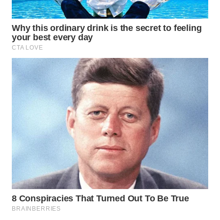
WN
SUMEDANG
WN
CIANJUR
WN
KEPULAUAN
SERIBU
WN
TANGERANG
WN
BINJAI
WN
CIREBON