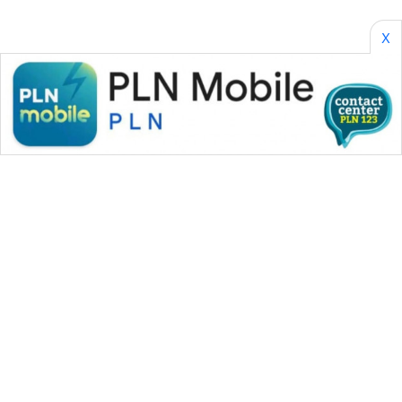
X
WAHANA MEDIA GROUP
|
|
|
WAHANA NEWS co
WAHANA TANI
WAHANA ADVOKAT