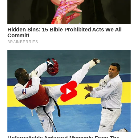
WN
MALUKU
WN
MALUT
WN
DAIRI
WN
DANAU
TOBA
WN
NIAS
WN