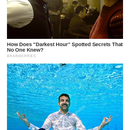
BEKASI
WN
BOGOR
WN
DEPOK
WN
TAPANULI
UTARA
WN
SAMOSIR
WN
PADANG
LAWAS