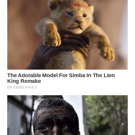
WAHANA
LISTRIK
WAHANA
TRAVEL
WAHANA
TV
WAHANANEWS
ID
WAHANANEWS
CO ID
WAHANANEWS
NET