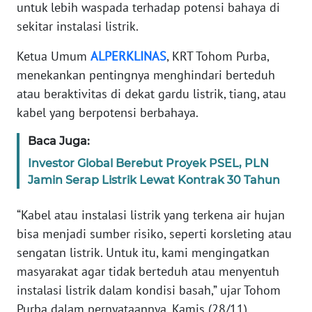
untuk lebih waspada terhadap potensi bahaya di
REDAKSI
sekitar instalasi listrik.
KARIR
Ketua Umum
ALPERKLINAS
, KRT Tohom Purba,
menekankan pentingnya menghindari berteduh
DISCLAIMER
atau beraktivitas di dekat gardu listrik, tiang, atau
kabel yang berpotensi berbahaya.
Wahana
News
Baca Juga:
Regional
Investor Global Berebut Proyek PSEL, PLN
Jamin Serap Listrik Lewat Kontrak 30 Tahun
WN
SUMUT
“Kabel atau instalasi listrik yang terkena air hujan
bisa menjadi sumber risiko, seperti korsleting atau
WN
JAKARTA
sengatan listrik. Untuk itu, kami mengingatkan
masyarakat agar tidak berteduh atau menyentuh
WN
instalasi listrik dalam kondisi basah,” ujar Tohom
JABAR
Purba dalam pernyataannya, Kamis (28/11).