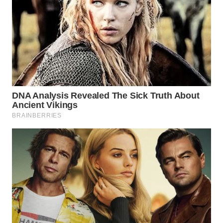
WN
PRIANGAN
TIMUR
WN
SEMARANG
WN
SOLO
WN
BOROBUDUR
WN
MADURA
WN
SURABAYA