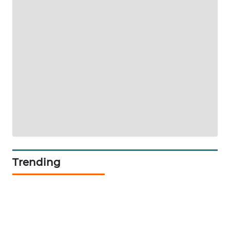
SIBARAGAS
NEWS
METRO
SIANTAR
NEWS
METRO
MEDAN
NEWS
METRO
Trending
JAKARTA
NEWS
KRT
NEWS