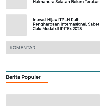
Halmahera Selatan Belum Teratur
PORTAL
KONSUMEN
Inovasi Hijau ITPLN Raih
Penghargaan Internasional, Sabet
FORWAMKI
Gold Medal di IPITEx 2025
ALPERKLINAS
KOMENTAR
FORJASIDA
TAMBANG
NEWS
Berita Populer
SITUNGIR
NEWS
SIDIKALANG
NEWS