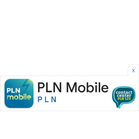
SONYA
ASA
NEWS
X