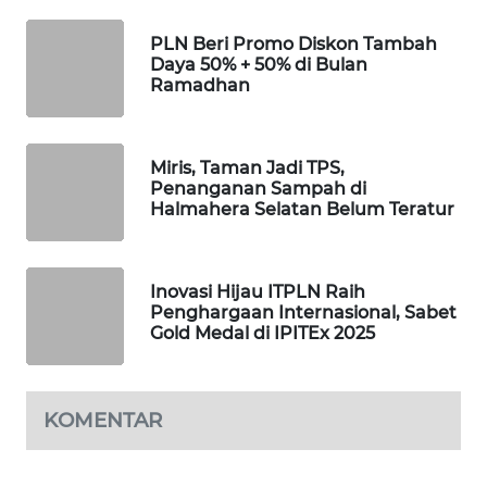
PLN Beri Promo Diskon Tambah
WAHANA
Daya 50% + 50% di Bulan
DESA
Ramadhan
WISATA
LAPAK
Miris, Taman Jadi TPS,
WAHANA
Penanganan Sampah di
Halmahera Selatan Belum Teratur
Wahana
Network
Inovasi Hijau ITPLN Raih
KONSUMEN
Penghargaan Internasional, Sabet
LISTRIK
Gold Medal di IPITEx 2025
MASYARAKAT
KELISTRIKAN
KOMENTAR
WALINKI