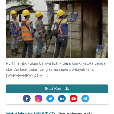
Informasi
INDEKS
BERITA
KONTAK
KAMI
INFO
IKLAN
PLN membuktikan bahwa listrik desa kini dikelola dengan
standar keandalan yang sama seperti wilayah lain.
TENTANG
[WAHANANEWS.CO/PLN].
KAMI
Ikuti Kami di:
PEDOMAN
MEDIA
SIBER
Malut.WAHANANEWS.CO
-
Peningkatan pola