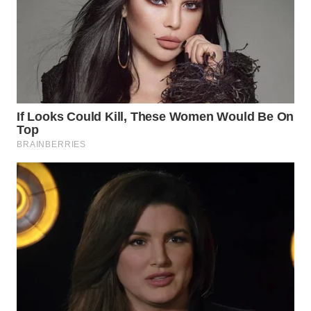
WN
NATUNA
WN
BINTAN
WN
MANDALIKA
WN
LIKUPANG
WN
LABUANBAJO
WN
BORNEO