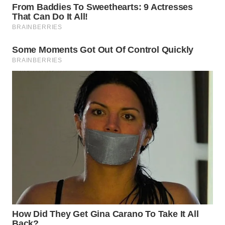
BEKASI
WN
BOGOR
WN
DEPOK
WN
TAPANULI
UTARA
WN
SAMOSIR
WN
PADANG
LAWAS