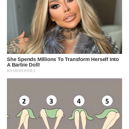
LANGKAT
WN
TAPANULI
SELATAN
WN
TANJUNG
LESUNG
WN
KARO
WN
SIMALUNGUN
WN
LABUHANBATU