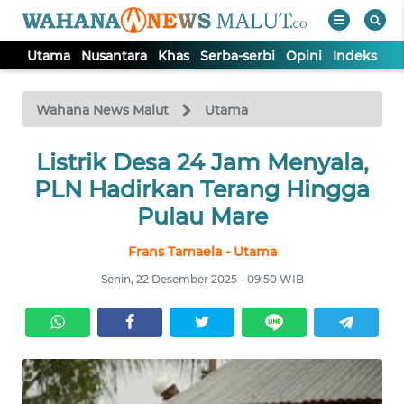
Utama
Nusantara
Khas
Serba-serbi
Opini
Indeks
WAHANA
Tutup
TV
Wahana News Malut
Utama
Listrik Desa 24 Jam Menyala,
UTAMA
PLN Hadirkan Terang Hingga
NUSANTARA
Pulau Mare
Frans Tamaela - Utama
KHAS
Senin, 22 Desember 2025 - 09:50 WIB
SERBA-
SERBI
OPINI