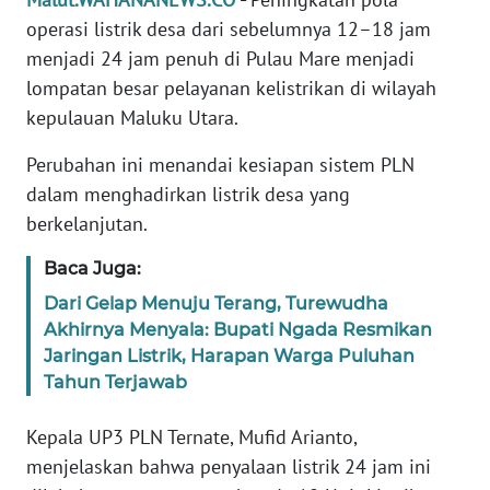
REDAKSI
operasi listrik desa dari sebelumnya 12–18 jam
menjadi 24 jam penuh di Pulau Mare menjadi
KARIR
lompatan besar pelayanan kelistrikan di wilayah
kepulauan Maluku Utara.
DISCLAIMER
Perubahan ini menandai kesiapan sistem PLN
Wahana
dalam menghadirkan listrik desa yang
News
berkelanjutan.
Regional
Baca Juga:
WN
Dari Gelap Menuju Terang, Turewudha
SUMUT
Akhirnya Menyala: Bupati Ngada Resmikan
Jaringan Listrik, Harapan Warga Puluhan
WN
Tahun Terjawab
JAKARTA
Kepala UP3 PLN Ternate, Mufid Arianto,
WN
menjelaskan bahwa penyalaan listrik 24 jam ini
JABAR