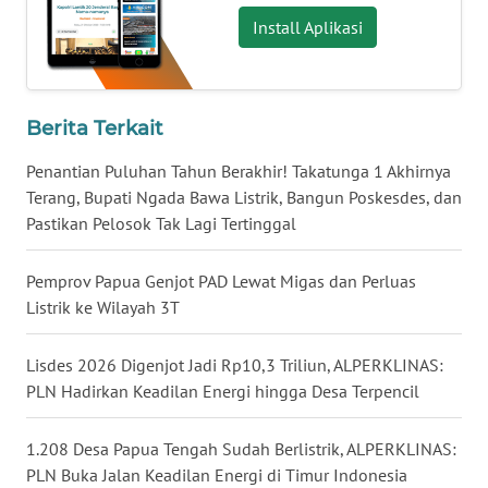
Install Aplikasi
WN
NUSANTARA
Berita Terkait
WN
JOGJA
Penantian Puluhan Tahun Berakhir! Takatunga 1 Akhirnya
Terang, Bupati Ngada Bawa Listrik, Bangun Poskesdes, dan
WN
Pastikan Pelosok Tak Lagi Tertinggal
JATIM
Pemprov Papua Genjot PAD Lewat Migas dan Perluas
WN
Listrik ke Wilayah 3T
BALI
Lisdes 2026 Digenjot Jadi Rp10,3 Triliun, ALPERKLINAS:
WN
PLN Hadirkan Keadilan Energi hingga Desa Terpencil
KALBAR
1.208 Desa Papua Tengah Sudah Berlistrik, ALPERKLINAS:
WN
PLN Buka Jalan Keadilan Energi di Timur Indonesia
KALTENG