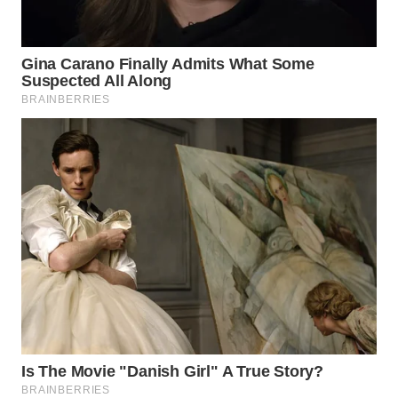
Wahana
Media
Group
WAHANA
NEWS
WAHANA
TANI
WAHANA
ADVOKAT
WAHANA
INFRASTRUKTUR
WAHANA
KONSUMEN