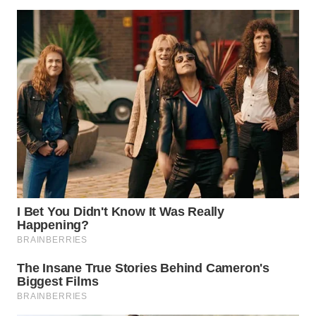
WN
INDRAMAYU
WN
KUNINGAN
WN
MAJALENGKA
WN
SUBANG
WN
SUKABUMI
WN
PURWAKARTA