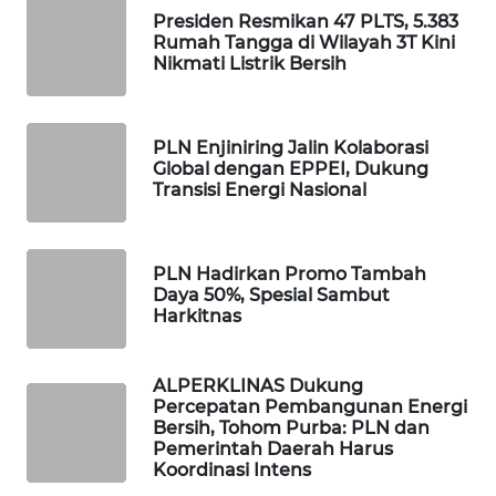
Presiden Resmikan 47 PLTS, 5.383
Rumah Tangga di Wilayah 3T Kini
WAHANA
Nikmati Listrik Bersih
SPORT
WAHANA
PLN Enjiniring Jalin Kolaborasi
UMKM
Global dengan EPPEI, Dukung
Transisi Energi Nasional
WAHANA
SELEB
PLN Hadirkan Promo Tambah
Daya 50%, Spesial Sambut
WAHANA
Harkitnas
PERSONA
WAHANA
ALPERKLINAS Dukung
OTOMOTIF
Percepatan Pembangunan Energi
Bersih, Tohom Purba: PLN dan
Pemerintah Daerah Harus
WAHANA
Koordinasi Intens
HEALTH