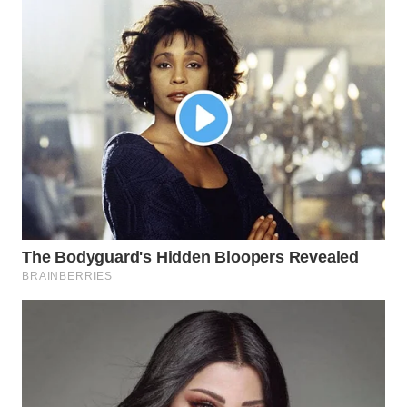
WN
PRIANGAN
TIMUR
WN
SEMARANG
WN
SOLO
WN
BOROBUDUR
WN
MADURA
WN
SURABAYA