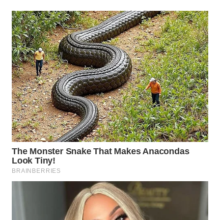
WN
MALUKU
WN
MALUT
WN
DAIRI
WN
DANAU
TOBA
WN
NIAS
WN