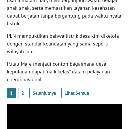
usaha malam hari, memperpanjang waktu belajar
RIAU
anak-anak, serta memastikan layanan kesehatan
dapat berjalan tanpa bergantung pada waktu nyala
WN
SERAMBI
listrik.
PLN membuktikan bahwa listrik desa kini dikelola
WN
JAMBI
dengan standar keandalan yang sama seperti
wilayah lain.
WN
Pulau Mare menjadi contoh bagaimana desa
SULTRA
kepulauan dapat “naik kelas” dalam pelayanan
energi nasional.
WN
NTB
1
2
Selanjutnya
Lihat Semua
WN
SULTENG
WN
SULBAR