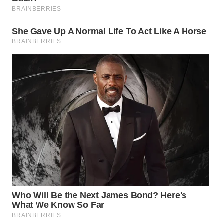
WN
SUMEDANG
WN
CIANJUR
WN
KEPULAUAN
SERIBU
WN
TANGERANG
WN
BINJAI
WN
CIREBON