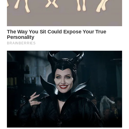
WN
TAPANULI
TENGAH
WN DELI
SERDANG
WN
TEBING
TINGGI
WN
PAKPAK
WN
KARAWANG
WN