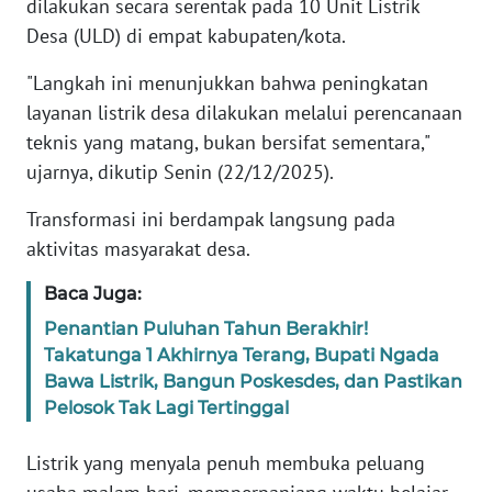
dilakukan secara serentak pada 10 Unit Listrik
Desa (ULD) di empat kabupaten/kota.
WN
BANTEN
"Langkah ini menunjukkan bahwa peningkatan
layanan listrik desa dilakukan melalui perencanaan
WN
teknis yang matang, bukan bersifat sementara,"
NTT
ujarnya, dikutip Senin (22/12/2025).
WN
Transformasi ini berdampak langsung pada
KEPRI
aktivitas masyarakat desa.
WN
Baca Juga:
PAPUA
Penantian Puluhan Tahun Berakhir!
Takatunga 1 Akhirnya Terang, Bupati Ngada
WN
Bawa Listrik, Bangun Poskesdes, dan Pastikan
PAPUA
Pelosok Tak Lagi Tertinggal
BARAT
Listrik yang menyala penuh membuka peluang
WN