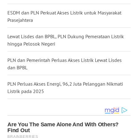
ESDM dan PLN Perkuat Akses Listrik untuk Masyarakat
WN
KALTARA
Prasejahtera
WN
Lewat Lisdes dan BPBL, PLN Dukung Pemerataan Listrik
KALSEL
hingga Pelosok Negeri
WN
PLN dan Pemerintah Perluas Akses Listrik Lewat Lisdes
KALTIM
dan BPBL
WN
PLN Perluas Akses Energi, 96,2 Juta Pelanggan Nikmati
SULSEL
Listrik pada 2025
WN
GORONTALO
WN
SULUT