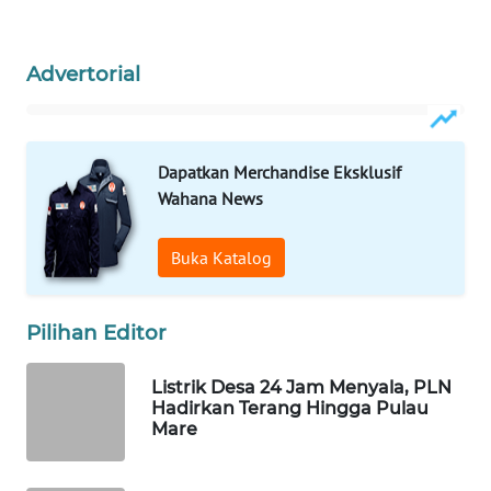
WAHANA
Advertorial
LISTRIK
WAHANA
TRAVEL
Dapatkan Merchandise Eksklusif
Wahana News
WAHANA
TV
Buka Katalog
WAHANANEWS
ID
Pilihan Editor
WAHANANEWS
Listrik Desa 24 Jam Menyala, PLN
CO ID
Hadirkan Terang Hingga Pulau
Mare
WAHANANEWS
NET