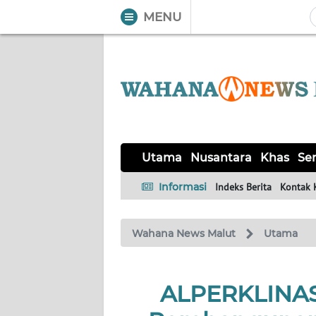
MENU
WAHANA
Tutup
TV
UTAMA
NUSANTARA
Utama
Nusantara
Khas
Ser
KHAS
Informasi
Indeks Berita
Kontak 
SERBA-
Wahana News Malut
Utama
SERBI
OPINI
ALPERKLINAS
Informasi