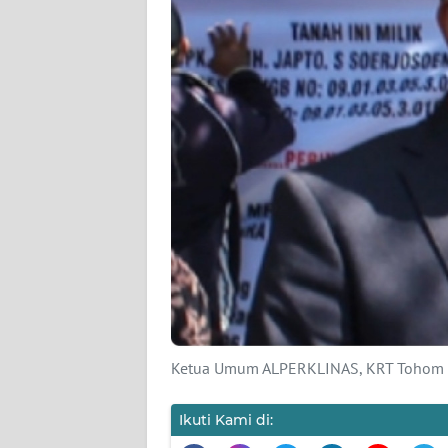
KARIR
DISCLAIMER
Wahana
News
Regional
WN
SUMUT
WN
JAKARTA
Ketua Umum ALPERKLINAS, KRT Tohom P
WN
JABAR
Ikuti Kami di: