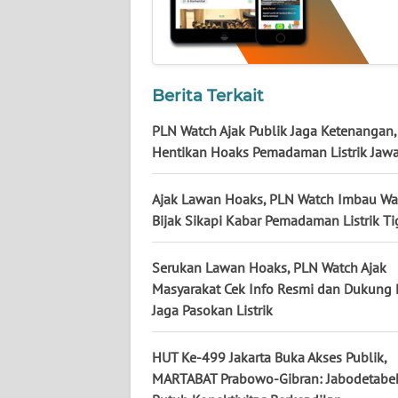
WN
KALTARA
WN
Berita Terkait
KALSEL
PLN Watch Ajak Publik Jaga Ketenangan,
WN
Hentikan Hoaks Pemadaman Listrik Jawa
KALTIM
Ajak Lawan Hoaks, PLN Watch Imbau Wa
WN
Bijak Sikapi Kabar Pemadaman Listrik Ti
SULSEL
Serukan Lawan Hoaks, PLN Watch Ajak
WN
Masyarakat Cek Info Resmi dan Dukung
GORONTALO
Jaga Pasokan Listrik
WN
HUT Ke-499 Jakarta Buka Akses Publik,
SULUT
MARTABAT Prabowo-Gibran: Jabodetabek