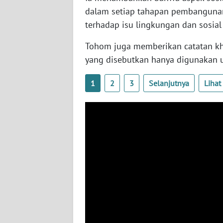
dalam setiap tahapan pembangunan 
WN
BABEL
terhadap isu lingkungan dan sosial 
Tohom juga memberikan catatan kh
WN
SUMBAR
yang disebutkan hanya digunakan u
1
2
3
Selanjutnya
Liha
WN
SUMSEL
WN
BENGKULU
WN
LAMPUNG
WN
JATENG