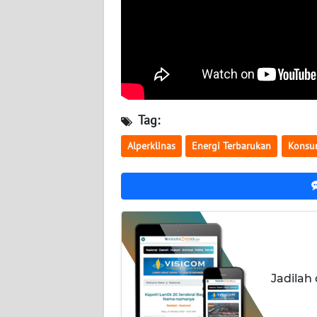
WN
NUSANTARA
WN
JOGJA
WN
Tag:
JATIM
Alperklinas
Energi Terbarukan
Konsum
WN
BALI
WN
KALBAR
WN
Jadilah
KALTENG