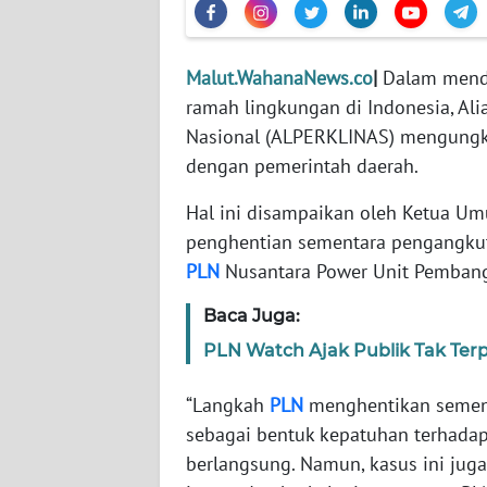
WN
BANTEN
Malut.WahanaNews.co
|
Dalam mend
WN
ramah lingkungan di Indonesia, Al
NTT
Nasional (ALPERKLINAS) mengungkap
dengan pemerintah daerah.
WN
KEPRI
Hal ini disampaikan oleh Ketua 
penghentian sementara pengangkuta
WN
PLN
Nusantara Power Unit Pembang
PAPUA
Baca Juga:
WN
PLN Watch Ajak Publik Tak Ter
PAPUA
BARAT
“Langkah
PLN
menghentikan sementa
sebagai bentuk kepatuhan terhadap
WN
RIAU
berlangsung. Namun, kasus ini jug