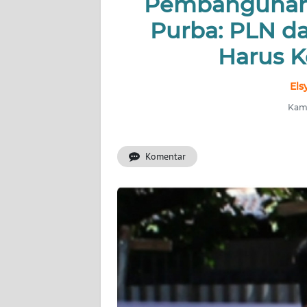
Pembangunan 
Purba: PLN d
INDEKS
BERITA
Harus K
KONTAK
Els
KAMI
Kami
INFO
IKLAN
Komentar
TENTANG
KAMI
PEDOMAN
MEDIA
SIBER
REDAKSI