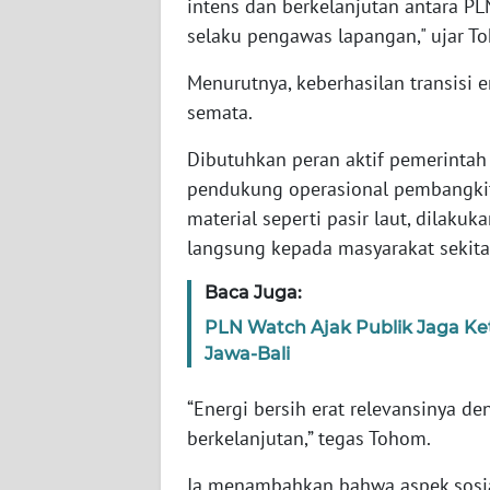
intens dan berkelanjutan antara P
WN
selaku pengawas lapangan," ujar To
SERAMBI
Menurutnya, keberhasilan transisi 
WN
semata.
JAMBI
Dibutuhkan peran aktif pemerintah
pendukung operasional pembangkit
WN
SULTRA
material seperti pasir laut, dilaku
langsung kepada masyarakat sekita
WN
Baca Juga:
NTB
PLN Watch Ajak Publik Jaga K
WN
Jawa-Bali
SULTENG
“Energi bersih erat relevansinya d
WN
berkelanjutan,” tegas Tohom.
SULBAR
Ia menambahkan bahwa aspek sosia