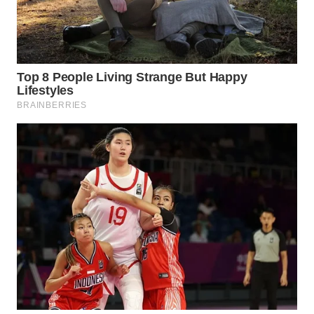
WN
NATUNA
WN
BINTAN
WN
MANDALIKA
WN
LIKUPANG
WN
LABUANBAJO
WN
BORNEO