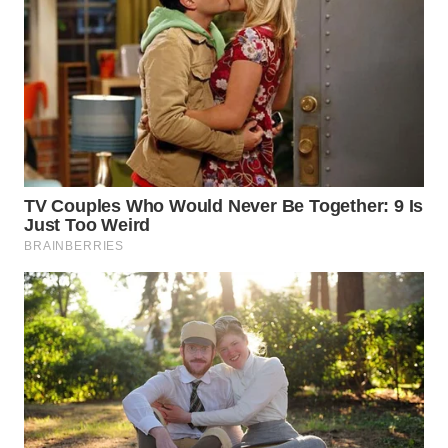
WN
PRIANGAN
TIMUR
WN
SEMARANG
WN
SOLO
WN
BOROBUDUR
WN
MADURA
WN
SURABAYA