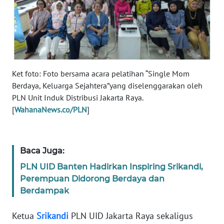
RIAU
WN
SERAMBI
WN
Ket foto: Foto bersama acara pelatihan “Single Mom
JAMBI
Berdaya, Keluarga Sejahtera”yang diselenggarakan oleh
PLN Unit Induk Distribusi Jakarta Raya.
WN
[
WahanaNews.co/PLN
]
SULTRA
WN
NTB
Baca Juga:
PLN UID Banten Hadirkan Inspiring Srikandi,
WN
Perempuan Didorong Berdaya dan
SULTENG
Berdampak
WN
Ketua
Srikandi
PLN UID Jakarta Raya sekaligus
SULBAR