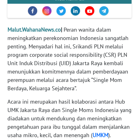
REDAKSI
KARIR
Malut.WahanaNews.co
|
Peran wanita dalam
meningkatkan perekonomian Indonesia sangatlah
DISCLAIMER
penting. Menyadari hal ini, Srikandi PLN melalui
Wahana
program corporate social responsibility (CSR) PLN
News
Unit Induk Distribusi (UID) Jakarta Raya kembali
Regional
menunjukkan komitmennya dalam pemberdayaan
perempuan melalui acara bertajuk “Single Mom
WN
Berdaya, Keluarga Sejahtera”.
SUMUT
Acara ini merupakan hasil kolaborasi antara Hub
WN
UMK Jakarta Raya dan Single Moms Indonesia yang
JAKARTA
diadakan untuk mendukung dan meningkatkan
pengetahuan para ibu tunggal dalam menjalankan
WN
JABAR
usaha mikro, kecil, dan menengah (
UMKM
).