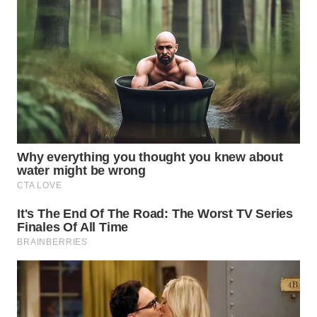
WN
INDRAMAYU
WN
KUNINGAN
WN
MAJALENGKA
WN
SUBANG
WN
SUKABUMI
WN
PURWAKARTA