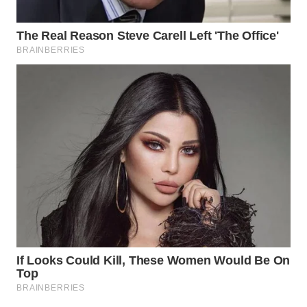
WAHANA
DESA
WISATA
LAPAK
WAHANA
Wahana
Network
KONSUMEN
LISTRIK
MASYARAKAT
KELISTRIKAN
WALINKI