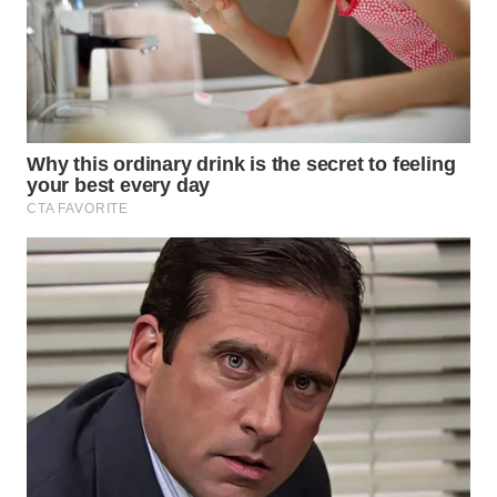
WAHANA
SPORT
WAHANA
UMKM
WAHANA
SELEB
WAHANA
PERSONA
WAHANA
OTOMOTIF
WAHANA
HEALTH