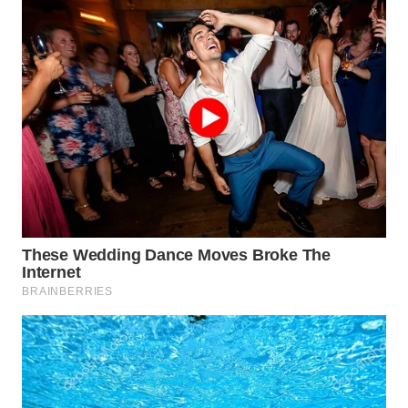
LANGKAT
WN
TAPANULI
SELATAN
WN
TANJUNG
LESUNG
WN
KARO
WN
SIMALUNGUN
WN
LABUHANBATU