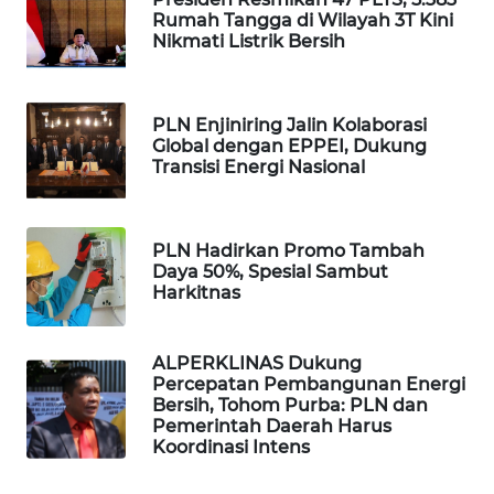
Rumah Tangga di Wilayah 3T Kini
Nikmati Listrik Bersih
PORTAL
KONSUMEN
PLN Enjiniring Jalin Kolaborasi
FORWAMKI
Global dengan EPPEI, Dukung
Transisi Energi Nasional
ALPERKLINAS
FORJASIDA
PLN Hadirkan Promo Tambah
Daya 50%, Spesial Sambut
Harkitnas
TAMBANG
NEWS
ALPERKLINAS Dukung
Percepatan Pembangunan Energi
SITUNGIR
Bersih, Tohom Purba: PLN dan
NEWS
Pemerintah Daerah Harus
Koordinasi Intens
SIDIKALANG
NEWS