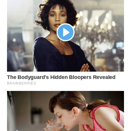
WAHANA
LISTRIK
WAHANA
TRAVEL
WAHANA
TV
WAHANANEWS
ID
WAHANANEWS
CO ID
WAHANANEWS
NET