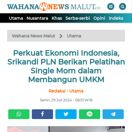
Utama
Nusantara
Khas
Serba-serbi
Opini
Indeks
WAHANA
Tutup
TV
Wahana News Malut
Utama
Perkuat Ekonomi Indonesia,
UTAMA
Srikandi PLN Berikan Pelatihan
NUSANTARA
Single Mom dalam
Membangun UMKM
KHAS
Redaksi - Utama
Senin, 29 Juli 2024 - 06:51 WIB
SERBA-
SERBI
OPINI