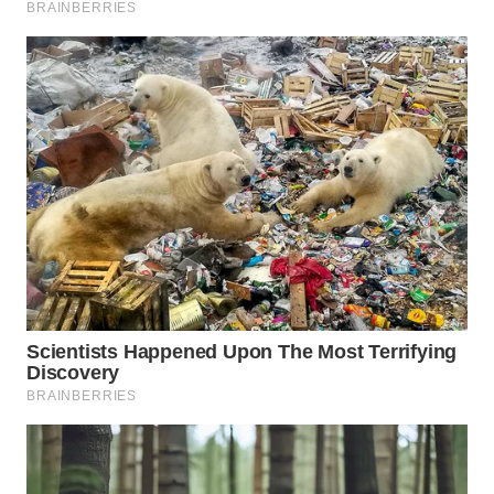
WN
SUMEDANG
WN
CIANJUR
WN
KEPULAUAN
SERIBU
WN
TANGERANG
WN
BINJAI
WN
CIREBON