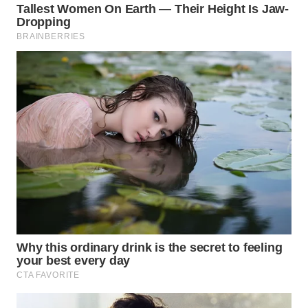
Wahana
Media
Group
WAHANA
NEWS
WAHANA
TANI
WAHANA
ADVOKAT
WAHANA
INFRASTRUKTUR
WAHANA
KONSUMEN