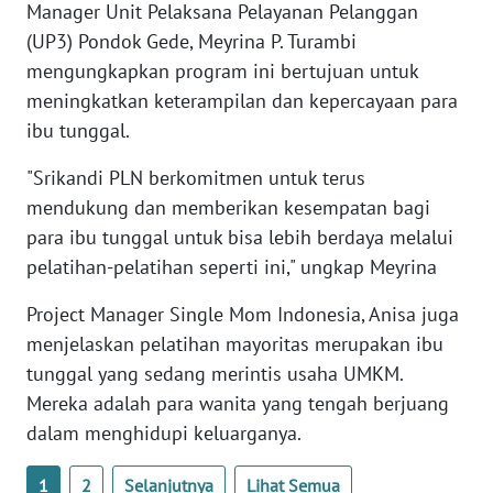
Manager Unit Pelaksana Pelayanan Pelanggan
(UP3) Pondok Gede, Meyrina P. Turambi
WN
mengungkapkan program ini bertujuan untuk
BABEL
meningkatkan keterampilan dan kepercayaan para
ibu tunggal.
WN
SUMBAR
"Srikandi PLN berkomitmen untuk terus
mendukung dan memberikan kesempatan bagi
WN
para ibu tunggal untuk bisa lebih berdaya melalui
SUMSEL
pelatihan-pelatihan seperti ini," ungkap Meyrina
WN
Project Manager Single Mom Indonesia, Anisa juga
BENGKULU
menjelaskan pelatihan mayoritas merupakan ibu
tunggal yang sedang merintis usaha UMKM.
WN
Mereka adalah para wanita yang tengah berjuang
LAMPUNG
dalam menghidupi keluarganya.
WN
1
2
Selanjutnya
Lihat Semua
JATENG