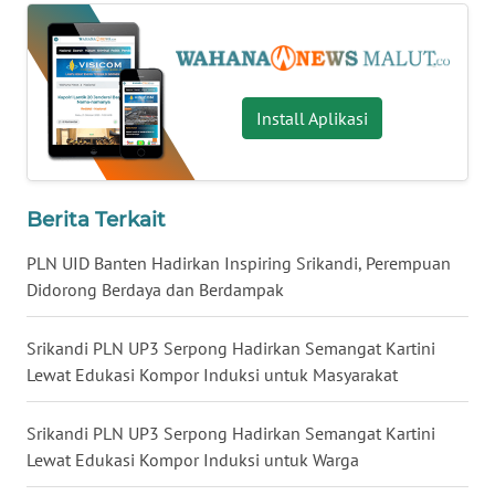
WN
KALTARA
Install Aplikasi
WN
KALSEL
WN
Berita Terkait
KALTIM
PLN UID Banten Hadirkan Inspiring Srikandi, Perempuan
Didorong Berdaya dan Berdampak
WN
SULSEL
Srikandi PLN UP3 Serpong Hadirkan Semangat Kartini
WN
Lewat Edukasi Kompor Induksi untuk Masyarakat
GORONTALO
Srikandi PLN UP3 Serpong Hadirkan Semangat Kartini
WN
Lewat Edukasi Kompor Induksi untuk Warga
SULUT