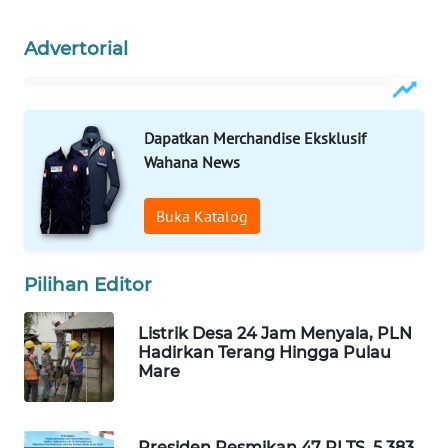
ID
Advertorial
MAWAKA
ID
MARTABAT
Dapatkan Merchandise Eksklusif
NET
Wahana News
PLN
Buka Katalog
WATCH
MKLI
Pilihan Editor
LPKKI
Listrik Desa 24 Jam Menyala, PLN
Hadirkan Terang Hingga Pulau
Mare
LKKI
KOPEKLIN
Presiden Resmikan 47 PLTS, 5.383