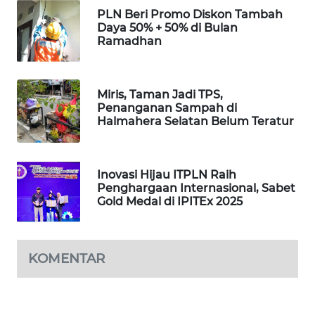
PLN Beri Promo Diskon Tambah
Daya 50% + 50% di Bulan
SIBARAGAS
Ramadhan
NEWS
METRO
Miris, Taman Jadi TPS,
SIANTAR
Penanganan Sampah di
NEWS
Halmahera Selatan Belum Teratur
METRO
MEDAN
Inovasi Hijau ITPLN Raih
NEWS
Penghargaan Internasional, Sabet
Gold Medal di IPITEx 2025
METRO
JAKARTA
NEWS
KOMENTAR
KRT
NEWS