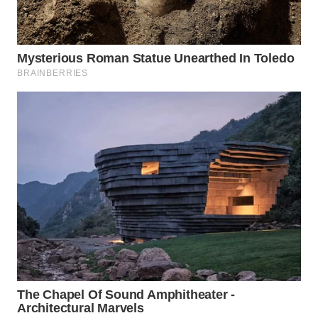
BEKASI
WN
BOGOR
WN
DEPOK
WN
TAPANULI
UTARA
WN
SAMOSIR
WN
PADANG
LAWAS