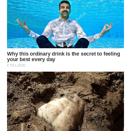
WN
TAPANULI
TENGAH
WN DELI
SERDANG
WN
TEBING
TINGGI
WN
PAKPAK
WN
KARAWANG
WN