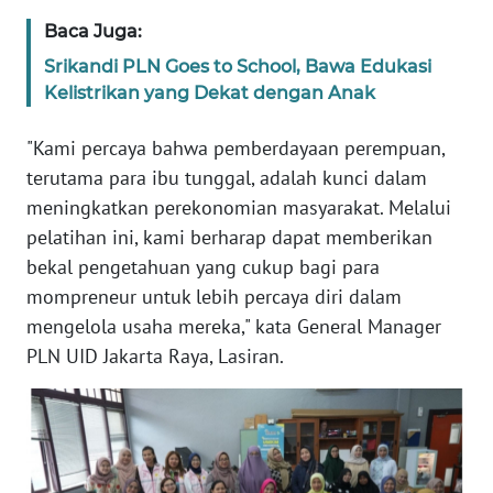
Baca Juga:
WN
BANTEN
Srikandi PLN Goes to School, Bawa Edukasi
Kelistrikan yang Dekat dengan Anak
WN
"Kami percaya bahwa pemberdayaan perempuan,
NTT
terutama para ibu tunggal, adalah kunci dalam
WN
meningkatkan perekonomian masyarakat. Melalui
KEPRI
pelatihan ini, kami berharap dapat memberikan
bekal pengetahuan yang cukup bagi para
WN
mompreneur untuk lebih percaya diri dalam
PAPUA
mengelola usaha mereka," kata General Manager
PLN UID Jakarta Raya, Lasiran.
WN
PAPUA
BARAT
WN