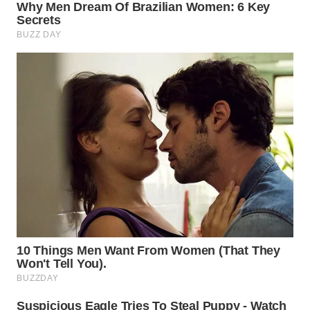
WAHANA
LISTRIK
WAHANA
TRAVEL
WAHANA
TV
WAHANANEWS
ID
WAHANANEWS
CO ID
WAHANANEWS
NET