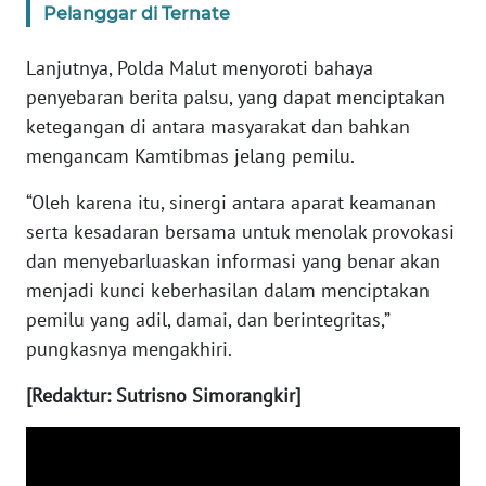
RIAU
Pelanggar di Ternate
WN
Lanjutnya, Polda Malut menyoroti bahaya
SERAMBI
penyebaran berita palsu, yang dapat menciptakan
ketegangan di antara masyarakat dan bahkan
WN
mengancam Kamtibmas jelang pemilu.
JAMBI
“Oleh karena itu, sinergi antara aparat keamanan
WN
serta kesadaran bersama untuk menolak provokasi
SULTRA
dan menyebarluaskan informasi yang benar akan
menjadi kunci keberhasilan dalam menciptakan
WN
pemilu yang adil, damai, dan berintegritas,”
NTB
pungkasnya mengakhiri.
WN
[Redaktur: Sutrisno Simorangkir]
SULTENG
WN
SULBAR