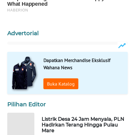
WAHANA
SPORT
Advertorial
WAHANA
UMKM
WAHANA
Dapatkan Merchandise Eksklusif
SELEB
Wahana News
WAHANA
Buka Katalog
PERSONA
WAHANA
Pilihan Editor
OTOMOTIF
Listrik Desa 24 Jam Menyala, PLN
Hadirkan Terang Hingga Pulau
WAHANA
Mare
HEALTH