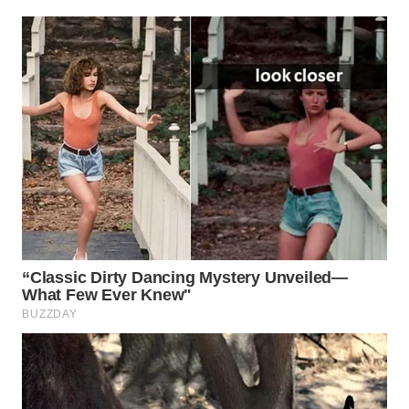
WN
PRIANGAN
TIMUR
WN
SEMARANG
WN
SOLO
WN
BOROBUDUR
WN
MADURA
WN
SURABAYA