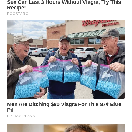
LANGKAT
WN
TAPANULI
SELATAN
WN
TANJUNG
LESUNG
WN
KARO
WN
SIMALUNGUN
WN
LABUHANBATU