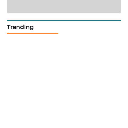
SIBARAGAS
NEWS
Trending
METRO
SIANTAR
NEWS
METRO
MEDAN
NEWS
METRO
JAKARTA
NEWS
KRT
NEWS