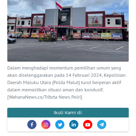
Informasi
INDEKS
BERITA
KONTAK
KAMI
INFO
Dalam menghadapi momentum pemilihan umum yang
IKLAN
akan diselenggarakan pada 14 Februari 2024, Kepolisian
Daerah Maluku Utara (Polda Malut) turut berperan aktif
TENTANG
dalam memastikan situasi aman dan kondusif.
KAMI
[WahanaNews.co/Tribrta News Polri]
PEDOMAN
Ikuti Kami di:
MEDIA
SIBER