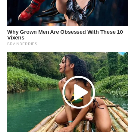
Wahana
Media
Group
WAHANA
NEWS
WAHANA
TANI
WAHANA
ADVOKAT
WAHANA
INFRASTRUKTUR
WAHANA
KONSUMEN