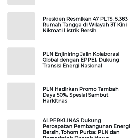
WAHANA
Presiden Resmikan 47 PLTS, 5.383
DESA
Rumah Tangga di Wilayah 3T Kini
WISATA
Nikmati Listrik Bersih
LAPAK
WAHANA
PLN Enjiniring Jalin Kolaborasi
Global dengan EPPEI, Dukung
Wahana
Transisi Energi Nasional
Network
KONSUMEN
PLN Hadirkan Promo Tambah
LISTRIK
Daya 50%, Spesial Sambut
Harkitnas
MASYARAKAT
KELISTRIKAN
ALPERKLINAS Dukung
Percepatan Pembangunan Energi
Bersih, Tohom Purba: PLN dan
WALINKI