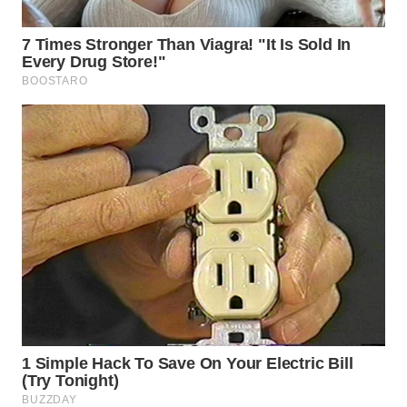
WN
INDRAMAYU
WN
KUNINGAN
WN
MAJALENGKA
WN
SUBANG
WN
SUKABUMI
WN
PURWAKARTA