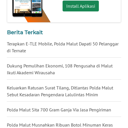
Install Aplikasi
WN
NUSANTARA
Berita Terkait
WN
JOGJA
Terapkan E-TLE Mobile, Polda Malut Dapati 50 Pelanggar
di Ternate
WN
JATIM
Dukung Pemulihan Ekonomi, 108 Pengusaha di Malut
Ikuti Akademi Wirausaha
WN
BALI
Keluarkan Ratusan Surat Tilang, Ditlantas Polda Malut
Sebut Kesadaran Pengendara Lalulintas Minim
WN
KALBAR
Polda Malut Sita 700 Gram Ganja Via Jasa Pengiriman
WN
Polda Malut Musnahkan Ribuan Botol Minuman Keras
KALTENG