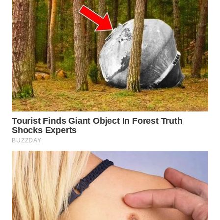
BEKASI
WN
BOGOR
WN
DEPOK
WN
TAPANULI
UTARA
WN
SAMOSIR
WN
PADANG
LAWAS