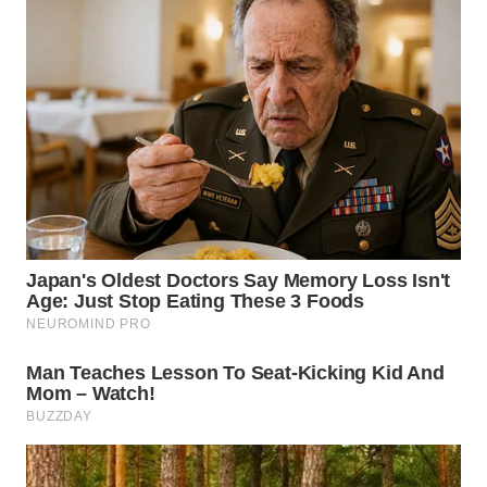
WN
TAPANULI
TENGAH
WN DELI
SERDANG
WN
TEBING
TINGGI
WN
PAKPAK
WN
KARAWANG
WN