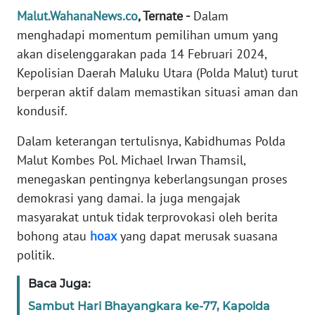
REDAKSI
Malut.WahanaNews.co
, Ternate -
Dalam
menghadapi momentum pemilihan umum yang
KARIR
akan diselenggarakan pada 14 Februari 2024,
Kepolisian Daerah Maluku Utara (Polda Malut) turut
DISCLAIMER
berperan aktif dalam memastikan situasi aman dan
kondusif.
Wahana
News
Dalam keterangan tertulisnya, Kabidhumas Polda
Regional
Malut Kombes Pol. Michael Irwan Thamsil,
menegaskan pentingnya keberlangsungan proses
WN
demokrasi yang damai. Ia juga mengajak
SUMUT
masyarakat untuk tidak terprovokasi oleh berita
bohong atau
hoax
yang dapat merusak suasana
WN
JAKARTA
politik.
Baca Juga:
WN
JABAR
Sambut Hari Bhayangkara ke-77, Kapolda