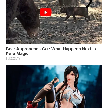
WN
NATUNA
WN
BINTAN
WN
MANDALIKA
WN
LIKUPANG
WN
LABUANBAJO
WN
BORNEO