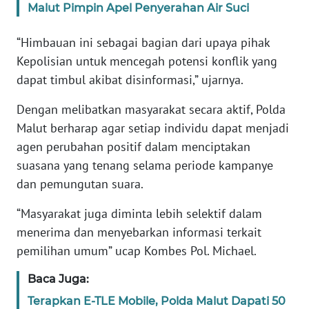
Malut Pimpin Apel Penyerahan Air Suci
WN
BANTEN
“Himbauan ini sebagai bagian dari upaya pihak
Kepolisian untuk mencegah potensi konflik yang
WN
dapat timbul akibat disinformasi,” ujarnya.
NTT
Dengan melibatkan masyarakat secara aktif, Polda
Malut berharap agar setiap individu dapat menjadi
WN
KEPRI
agen perubahan positif dalam menciptakan
suasana yang tenang selama periode kampanye
WN
dan pemungutan suara.
PAPUA
“Masyarakat juga diminta lebih selektif dalam
WN
menerima dan menyebarkan informasi terkait
PAPUA
pemilihan umum” ucap Kombes Pol. Michael.
BARAT
Baca Juga:
WN
Terapkan E-TLE Mobile, Polda Malut Dapati 50