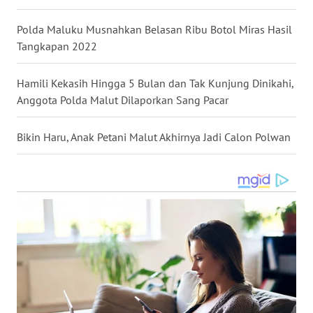
Polda Maluku Musnahkan Belasan Ribu Botol Miras Hasil
WN
KALTARA
Tangkapan 2022
WN
Hamili Kekasih Hingga 5 Bulan dan Tak Kunjung Dinikahi,
KALSEL
Anggota Polda Malut Dilaporkan Sang Pacar
WN
Bikin Haru, Anak Petani Malut Akhirnya Jadi Calon Polwan
KALTIM
WN
SULSEL
WN
GORONTALO
WN
SULUT