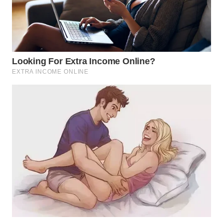
WN
MALUKU
WN
MALUT
WN
DAIRI
WN
DANAU
TOBA
WN
NIAS
WN