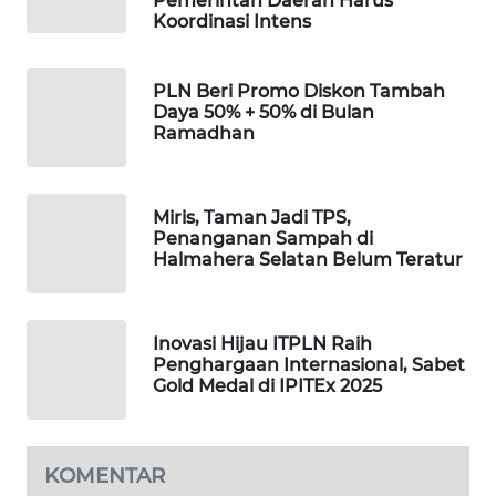
Pemerintah Daerah Harus
ID
Koordinasi Intens
MAWAKA
ID
PLN Beri Promo Diskon Tambah
Daya 50% + 50% di Bulan
Ramadhan
MARTABAT
NET
Miris, Taman Jadi TPS,
PLN
Penanganan Sampah di
WATCH
Halmahera Selatan Belum Teratur
MKLI
Inovasi Hijau ITPLN Raih
Penghargaan Internasional, Sabet
LPKKI
Gold Medal di IPITEx 2025
LKKI
KOMENTAR
KOPEKLIN