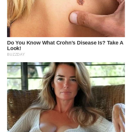
WN
SUMEDANG
WN
CIANJUR
WN
KEPULAUAN
SERIBU
WN
TANGERANG
WN
BINJAI
WN
CIREBON