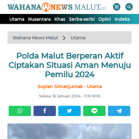
Utama
Nusantara
Khas
Serba-serbi
Opini
Indeks
WAHANA
Tutup
TV
Wahana News Malut
Utama
Polda Malut Berperan Aktif
UTAMA
Ciptakan Situasi Aman Menuju
NUSANTARA
Pemilu 2024
Sopian Simanjuntak - Utama
KHAS
Selasa, 16 Januari 2024 - 11:51 WIB
SERBA-
SERBI
OPINI