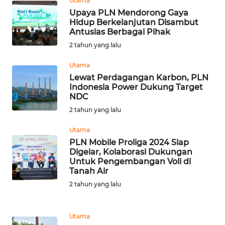
Utama
Upaya PLN Mendorong Gaya
Hidup Berkelanjutan Disambut
WN
Antusias Berbagai Pihak
NATUNA
2 tahun yang lalu
WN
Utama
BINTAN
Lewat Perdagangan Karbon, PLN
Indonesia Power Dukung Target
NDC
WN
2 tahun yang lalu
MANDALIKA
Utama
WN
PLN Mobile Proliga 2024 Siap
LIKUPANG
Digelar, Kolaborasi Dukungan
Untuk Pengembangan Voli di
Tanah Air
WN
2 tahun yang lalu
LABUANBAJO
WN
Utama
BORNEO