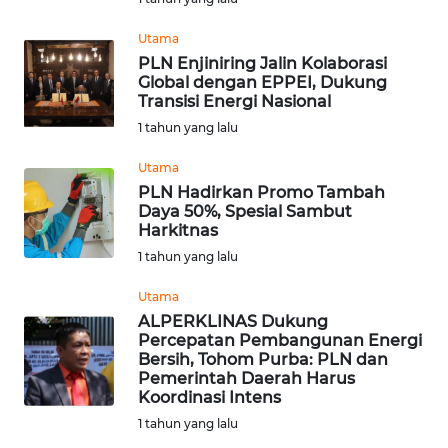
WN
Utama
BANTEN
PLN Enjiniring Jalin Kolaborasi
Global dengan EPPEI, Dukung
Transisi Energi Nasional
WN
1 tahun yang lalu
NTT
Utama
WN
PLN Hadirkan Promo Tambah
KEPRI
Daya 50%, Spesial Sambut
Harkitnas
1 tahun yang lalu
WN
PAPUA
Utama
ALPERKLINAS Dukung
WN
Percepatan Pembangunan Energi
PAPUA
Bersih, Tohom Purba: PLN dan
BARAT
Pemerintah Daerah Harus
Koordinasi Intens
1 tahun yang lalu
WN