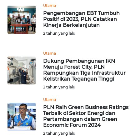
Utama
WN
Pengembangan EBT Tumbuh
INDRAMAYU
Positif di 2023, PLN Catatkan
Kinerja Berkelanjutan
2 tahun yang lalu
WN
KUNINGAN
Utama
WN
Dukung Pembangunan IKN
MAJALENGKA
Menuju Forest City, PLN
Rampungkan Tiga Infrastruktur
Kelistrikan Tegangan Tinggi
WN
2 tahun yang lalu
SUBANG
Utama
WN
PLN Raih Green Business Ratings
SUKABUMI
Terbaik di Sektor Energi dan
Pertambangan dalam Green
Economic Forum 2024
WN
2 tahun yang lalu
PURWAKARTA