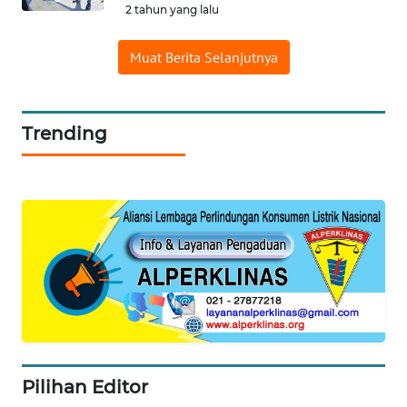
2 tahun yang lalu
WAHANA
Muat Berita Selanjutnya
LISTRIK
WAHANA
Trending
TRAVEL
WAHANA
TV
WAHANANEWS
ID
WAHANANEWS
CO ID
WAHANANEWS
Pilihan Editor
NET