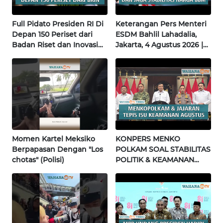
Full Pidato Presiden RI Di
Keterangan Pers Menteri
WN
Depan 150 Periset dari
ESDM Bahlil Lahadalia,
BABEL
Badan Riset dan Inovasi
Jakarta, 4 Agustus 2026 |
Nasional | Wahana Terkini
Wahana Terkini
WN
SUMBAR
WN
SUMSEL
WN
Momen Kartel Meksiko
KONPERS MENKO
BENGKULU
Berpapasan Dengan "Los
POLKAM SOAL STABILITAS
chotas" (Polisi)
POLITIK & KEAMANAN
NASIONAL | Wahana
WN
Terkini
LAMPUNG
WN
JATENG