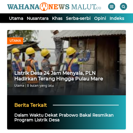
Utama
Nusantara
Khas
Serba-serbi
Opini
Indeks
WAHANA
Tutup
TV
UTAMA
UTAMA
NUSANTARA
Listrik Desa 24 Jam Menyala, PLN
Hadirkan Terang Hingga Pulau Mare
KHAS
Utama
|
8 bulan yang lalu
SERBA-
Berita Terkait
SERBI
Dalam Waktu Dekat Prabowo Bakal Resmikan
Program Listrik Desa
OPINI