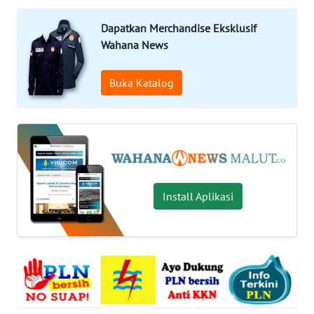
Informasi
Dapatkan Merchandise Eksklusif
Wahana News
INDEKS
BERITA
Buka Katalog
KONTAK
KAMI
INFO
IKLAN
Install Aplikasi
TENTANG
KAMI
PEDOMAN
MEDIA
SIBER