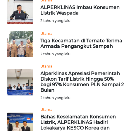
Utama
ALPERKLINAS Imbau Konsumen
WN
Listrik Waspada
KALTARA
2 tahun yang lalu
Utama
WN
KALSEL
Tiga Kecamatan di Ternate Terima
Armada Pengangkut Sampah
2 tahun yang lalu
WN
KALTIM
Utama
Alperklinas Apresiasi Pemerintah
WN
Diskon Tarif Listrik Hingga 50%
SULSEL
bagi 97% Konsumen PLN Sampai 2
Bulan
2 tahun yang lalu
WN
GORONTALO
Utama
Bahas Keselamatan Konsumen
WN
Listrik, ALPERKLINAS Hadiri
SULUT
Lokakarya KESCO Korea dan