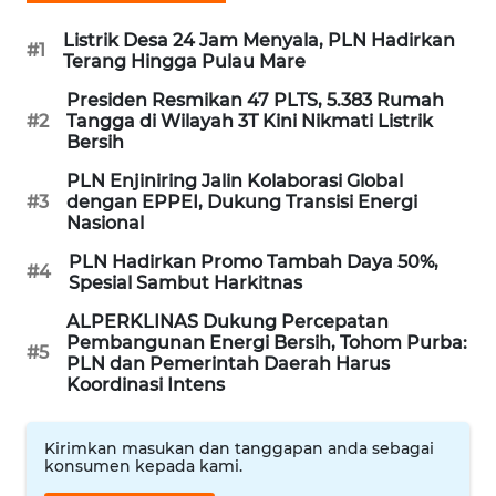
Listrik Desa 24 Jam Menyala, PLN Hadirkan
#1
WAHANA
Terang Hingga Pulau Mare
SPORT
Presiden Resmikan 47 PLTS, 5.383 Rumah
#2
Tangga di Wilayah 3T Kini Nikmati Listrik
WAHANA
Bersih
UMKM
PLN Enjiniring Jalin Kolaborasi Global
#3
dengan EPPEI, Dukung Transisi Energi
WAHANA
Nasional
SELEB
PLN Hadirkan Promo Tambah Daya 50%,
#4
Spesial Sambut Harkitnas
WAHANA
PERSONA
ALPERKLINAS Dukung Percepatan
Pembangunan Energi Bersih, Tohom Purba:
#5
PLN dan Pemerintah Daerah Harus
WAHANA
Koordinasi Intens
OTOMOTIF
Kirimkan masukan dan tanggapan anda sebagai
WAHANA
konsumen kepada kami.
HEALTH