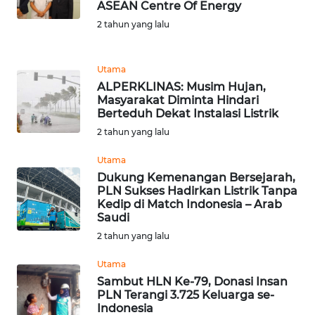
ASEAN Centre Of Energy
2 tahun yang lalu
WN
MALUKU
Utama
WN
ALPERKLINAS: Musim Hujan,
MALUT
Masyarakat Diminta Hindari
Berteduh Dekat Instalasi Listrik
WN
2 tahun yang lalu
DAIRI
Utama
Dukung Kemenangan Bersejarah,
WN
PLN Sukses Hadirkan Listrik Tanpa
DANAU
Kedip di Match Indonesia – Arab
TOBA
Saudi
2 tahun yang lalu
WN
NIAS
Utama
Sambut HLN Ke-79, Donasi Insan
PLN Terangi 3.725 Keluarga se-
WN
Indonesia