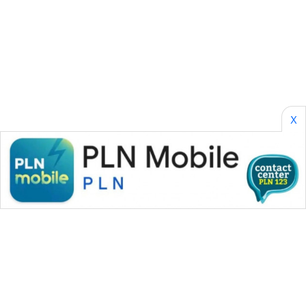
CILEUNGSI
NEWS
BERKAT
NEWS
X
BERAMPU
NEWS
ANUGERAH
NEWS
AKHLAK
ID
PERAPKI
NEWS