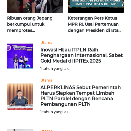
WN
Ribuan orang Jepang
Keterangan Pers Ketua
NUSANTARA
berkumpul untuk
MPR RI, Usai Pertemuan
memprotes
dengan Presiden di Istana
WN
pembangunan masjid
| Wahana Terkini
JOGJA
pertama di Fujisawa
Utama
Inovasi Hijau ITPLN Raih
Penghargaan Internasional, Sabet
WN
Gold Medal di IPITEx 2025
JATIM
1 tahun yang lalu
WN
Utama
BALI
ALPERKLINAS Sebut Pemerintah
Harus Siapkan Tempat Limbah
PLTN Paralel dengan Rencana
WN
Pembangunan PLTN
KALBAR
1 tahun yang lalu
WN
KALTENG