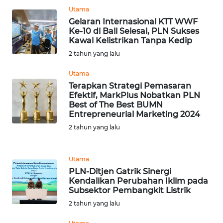
Utama
WN
Gelaran Internasional KTT WWF
PRIANGAN
Ke-10 di Bali Selesai, PLN Sukses
TIMUR
Kawal Kelistrikan Tanpa Kedip
2 tahun yang lalu
WN
Utama
SEMARANG
Terapkan Strategi Pemasaran
Efektif, MarkPlus Nobatkan PLN
WN
Best of The Best BUMN
SOLO
Entrepreneurial Marketing 2024
2 tahun yang lalu
WN
BOROBUDUR
Utama
PLN-Ditjen Gatrik Sinergi
WN
Kendalikan Perubahan Iklim pada
MADURA
Subsektor Pembangkit Listrik
2 tahun yang lalu
WN
SURABAYA