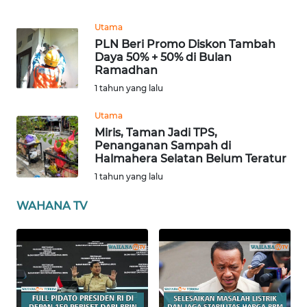
RIAU
Utama
WN
PLN Beri Promo Diskon Tambah
SERAMBI
Daya 50% + 50% di Bulan
Ramadhan
WN
1 tahun yang lalu
JAMBI
Utama
Miris, Taman Jadi TPS,
WN
Penanganan Sampah di
SULTRA
Halmahera Selatan Belum Teratur
1 tahun yang lalu
WN
NTB
WAHANA TV
WN
SULTENG
WN
SULBAR