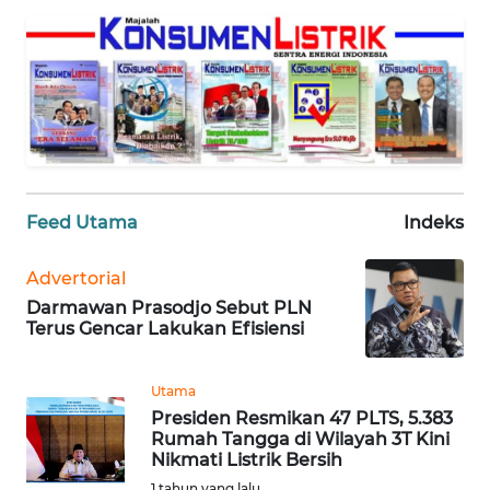
REDAKSI
KARIR
DISCLAIMER
Wahana
News
Feed Utama
Indeks
Regional
Advertorial
WN
Darmawan Prasodjo Sebut PLN
SUMUT
Terus Gencar Lakukan Efisiensi
WN
JAKARTA
Utama
Presiden Resmikan 47 PLTS, 5.383
Rumah Tangga di Wilayah 3T Kini
WN
Nikmati Listrik Bersih
JABAR
1 tahun yang lalu