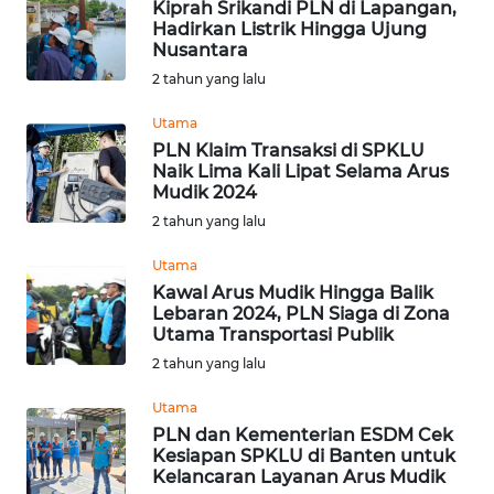
Kiprah Srikandi PLN di Lapangan,
Hadirkan Listrik Hingga Ujung
Nusantara
Wahana
Media
2 tahun yang lalu
Group
Utama
WAHANA
PLN Klaim Transaksi di SPKLU
NEWS
Naik Lima Kali Lipat Selama Arus
Mudik 2024
2 tahun yang lalu
WAHANA
TANI
Utama
Kawal Arus Mudik Hingga Balik
WAHANA
Lebaran 2024, PLN Siaga di Zona
ADVOKAT
Utama Transportasi Publik
2 tahun yang lalu
WAHANA
Utama
INFRASTRUKTUR
PLN dan Kementerian ESDM Cek
Kesiapan SPKLU di Banten untuk
WAHANA
Kelancaran Layanan Arus Mudik
KONSUMEN