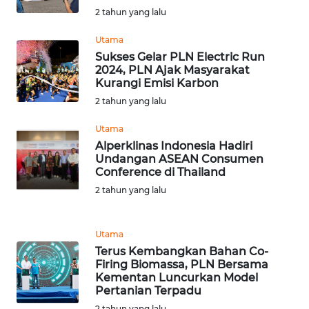
2 tahun yang lalu
WN
TAPANULI
Utama
TENGAH
Sukses Gelar PLN Electric Run
2024, PLN Ajak Masyarakat
WN DELI
Kurangi Emisi Karbon
SERDANG
2 tahun yang lalu
Utama
WN
TEBING
Alperklinas Indonesia Hadiri
Undangan ASEAN Consumen
TINGGI
Conference di Thailand
2 tahun yang lalu
WN
PAKPAK
Utama
WN
Terus Kembangkan Bahan Co-
KARAWANG
Firing Biomassa, PLN Bersama
Kementan Luncurkan Model
Pertanian Terpadu
WN
2 tahun yang lalu