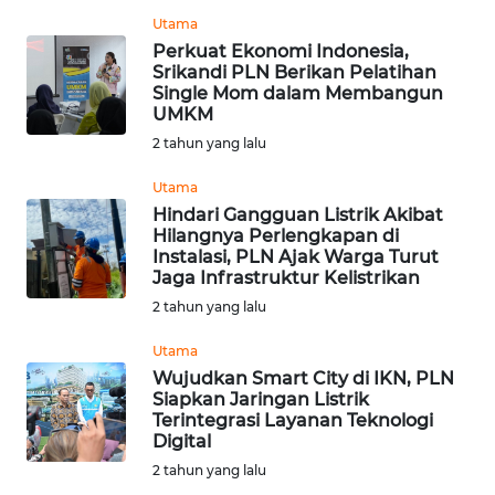
WN
Utama
SUMEDANG
Perkuat Ekonomi Indonesia,
Srikandi PLN Berikan Pelatihan
Single Mom dalam Membangun
WN
UMKM
CIANJUR
2 tahun yang lalu
WN
Utama
KEPULAUAN
Hindari Gangguan Listrik Akibat
SERIBU
Hilangnya Perlengkapan di
Instalasi, PLN Ajak Warga Turut
Jaga Infrastruktur Kelistrikan
WN
2 tahun yang lalu
TANGERANG
Utama
WN
Wujudkan Smart City di IKN, PLN
BINJAI
Siapkan Jaringan Listrik
Terintegrasi Layanan Teknologi
Digital
WN
2 tahun yang lalu
CIREBON