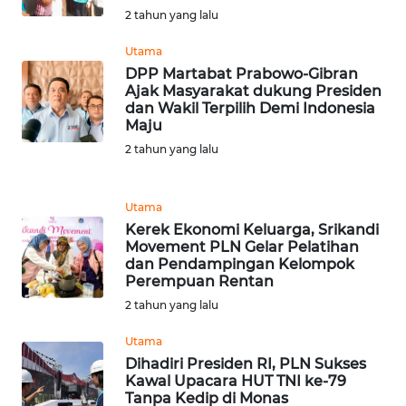
LANGKAT
2 tahun yang lalu
WN
Utama
TAPANULI
DPP Martabat Prabowo-Gibran
SELATAN
Ajak Masyarakat dukung Presiden
dan Wakil Terpilih Demi Indonesia
Maju
WN
2 tahun yang lalu
TANJUNG
LESUNG
Utama
WN
Kerek Ekonomi Keluarga, Srikandi
KARO
Movement PLN Gelar Pelatihan
dan Pendampingan Kelompok
Perempuan Rentan
WN
2 tahun yang lalu
SIMALUNGUN
Utama
WN
Dihadiri Presiden RI, PLN Sukses
LABUHANBATU
Kawal Upacara HUT TNI ke-79
Tanpa Kedip di Monas