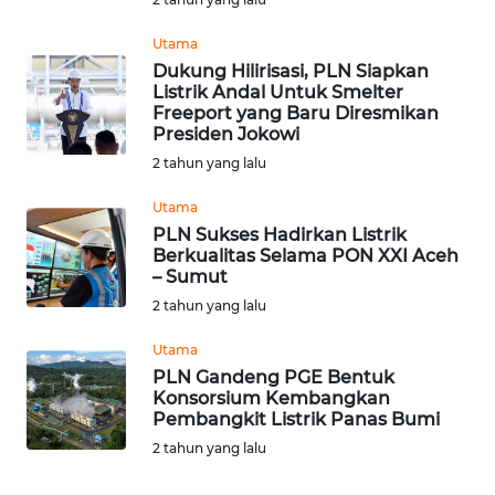
BEKASI
Utama
WN
Dukung Hilirisasi, PLN Siapkan
BOGOR
Listrik Andal Untuk Smelter
Freeport yang Baru Diresmikan
Presiden Jokowi
WN
2 tahun yang lalu
DEPOK
Utama
WN
PLN Sukses Hadirkan Listrik
TAPANULI
Berkualitas Selama PON XXI Aceh
UTARA
– Sumut
2 tahun yang lalu
WN
Utama
SAMOSIR
PLN Gandeng PGE Bentuk
Konsorsium Kembangkan
WN
Pembangkit Listrik Panas Bumi
PADANG
2 tahun yang lalu
LAWAS