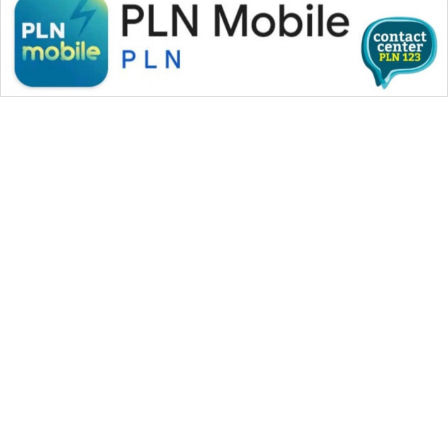
WAHANA MEDIA GROUP
|
|
|
WAHANA NEWS co
WAHANA TANI
WAHANA ADVOKAT
|
|
WAHANA INFRASTRUKTUR
WAHANA KONSUMEN
|
|
|
WAHANA LISTRIK
WAHANA TRAVEL
WAHANA TV
|
|
|
WAHANANEWS id
WAHANANEWS CO ID
WAHANANEWS NET