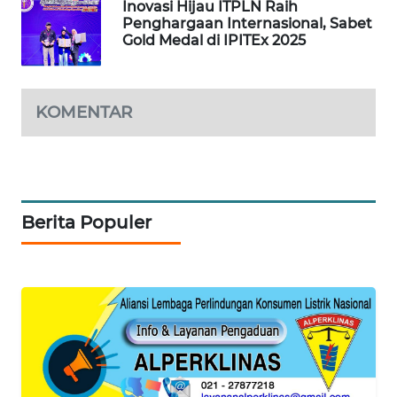
Inovasi Hijau ITPLN Raih
Penghargaan Internasional, Sabet
Gold Medal di IPITEx 2025
SIBARAGAS
NEWS
METRO
KOMENTAR
SIANTAR
NEWS
METRO
MEDAN
Berita Populer
NEWS
METRO
JAKARTA
NEWS
KRT
NEWS