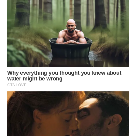
WAHANA
SPORT
WAHANA
UMKM
WAHANA
SELEB
WAHANA
PERSONA
WAHANA
OTOMOTIF
WAHANA
HEALTH