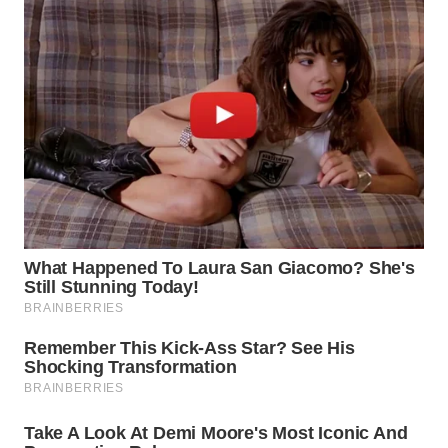
Wahana
Media
Group
WAHANA
NEWS
WAHANA
TANI
WAHANA
ADVOKAT
WAHANA
INFRASTRUKTUR
WAHANA
KONSUMEN