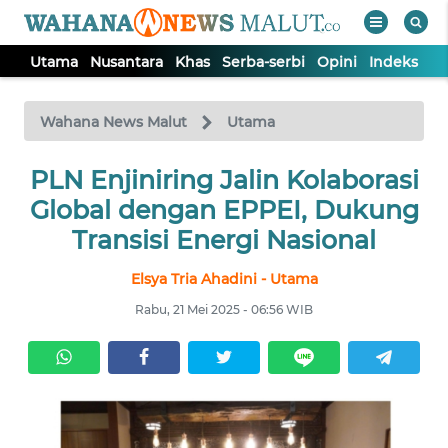
Utama
Nusantara
Khas
Serba-serbi
Opini
Indeks
WAHANA
Tutup
TV
Wahana News Malut
Utama
PLN Enjiniring Jalin Kolaborasi
UTAMA
Global dengan EPPEI, Dukung
NUSANTARA
Transisi Energi Nasional
Elsya Tria Ahadini - Utama
KHAS
Rabu, 21 Mei 2025 - 06:56 WIB
SERBA-
SERBI
OPINI