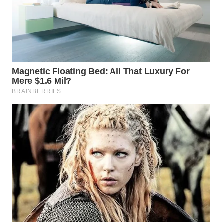
WN
INDRAMAYU
WN
KUNINGAN
WN
MAJALENGKA
WN
SUBANG
WN
SUKABUMI
WN
PURWAKARTA