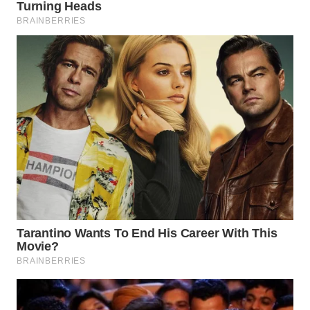
BEKASI
WN
BOGOR
WN
DEPOK
WN
TAPANULI
UTARA
WN
SAMOSIR
WN
PADANG
LAWAS