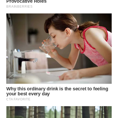
WAHANA
LISTRIK
WAHANA
TRAVEL
WAHANA
TV
WAHANANEWS
ID
WAHANANEWS
CO ID
WAHANANEWS
NET