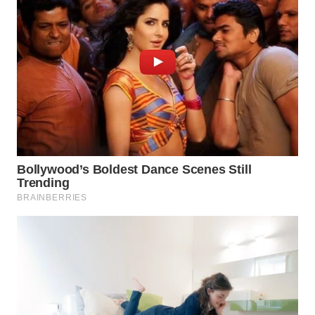
WN
SUMEDANG
WN
CIANJUR
WN
KEPULAUAN
SERIBU
WN
TANGERANG
WN
BINJAI
WN
CIREBON