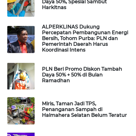
Daya 50%, Spesial Sambut
Harkitnas
PORTAL
KONSUMEN
ALPERKLINAS Dukung
Percepatan Pembangunan Energi
FORWAMKI
Bersih, Tohom Purba: PLN dan
Pemerintah Daerah Harus
Koordinasi Intens
ALPERKLINAS
FORJASIDA
PLN Beri Promo Diskon Tambah
Daya 50% + 50% di Bulan
Ramadhan
TAMBANG
NEWS
Miris, Taman Jadi TPS,
SITUNGIR
Penanganan Sampah di
NEWS
Halmahera Selatan Belum Teratur
SIDIKALANG
NEWS