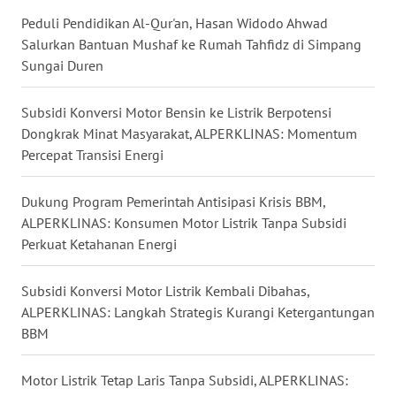
Peduli Pendidikan Al-Qur'an, Hasan Widodo Ahwad
WN
Salurkan Bantuan Mushaf ke Rumah Tahfidz di Simpang
MALUKU
Sungai Duren
WN
Subsidi Konversi Motor Bensin ke Listrik Berpotensi
MALUT
Dongkrak Minat Masyarakat, ALPERKLINAS: Momentum
Percepat Transisi Energi
WN
DAIRI
Dukung Program Pemerintah Antisipasi Krisis BBM,
ALPERKLINAS: Konsumen Motor Listrik Tanpa Subsidi
WN
Perkuat Ketahanan Energi
DANAU
TOBA
Subsidi Konversi Motor Listrik Kembali Dibahas,
ALPERKLINAS: Langkah Strategis Kurangi Ketergantungan
WN
BBM
NIAS
Motor Listrik Tetap Laris Tanpa Subsidi, ALPERKLINAS:
WN