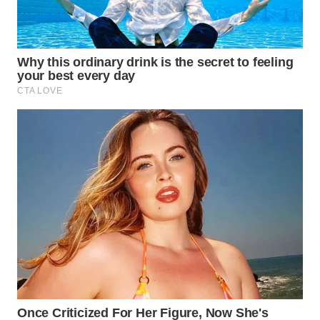
WN
TAPANULI
TENGAH
WN DELI
SERDANG
WN
TEBING
TINGGI
WN
PAKPAK
WN
KARAWANG
WN