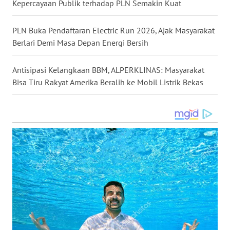
LANGKAT
Kepercayaan Publik terhadap PLN Semakin Kuat
WN
PLN Buka Pendaftaran Electric Run 2026, Ajak Masyarakat
TAPANULI
Berlari Demi Masa Depan Energi Bersih
SELATAN
Antisipasi Kelangkaan BBM, ALPERKLINAS: Masyarakat
WN
Bisa Tiru Rakyat Amerika Beralih ke Mobil Listrik Bekas
TANJUNG
LESUNG
WN
KARO
WN
SIMALUNGUN
WN
LABUHANBATU