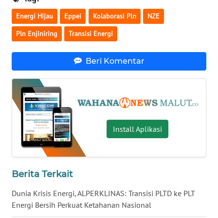
Energi Hijau
Eppei
Kolaborasi Pln
NZE
WN
KALTARA
Pln Enjiniring
Transisi Energi
WN
Beri Komentar
KALSEL
WN
KALTIM
WN
Install Aplikasi
SULSEL
WN
Berita Terkait
GORONTALO
Dunia Krisis Energi, ALPERKLINAS: Transisi PLTD ke PLT
WN
Energi Bersih Perkuat Ketahanan Nasional
SULUT