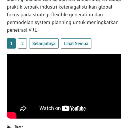
praktik terbaik industri ketenagalistrikan global
WN
fokus pada strategi flexible generation dan
NUSANTARA
permodelan system planning untuk meningkatkan
penetrasi VRE.
WN
JOGJA
1
2
Selanjutnya
Lihat Semua
WN
JATIM
WN
BALI
WN
KALBAR
WN
KALTENG
Tag: