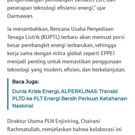
RIAU
penerapan teknologi efisiensi energi,” ujar
Darmawan.
WN
SERAMBI
Ia menambahkan, Rencana Usaha Penyediaan
Tenaga Listrik (RUPTL) terbaru akan memuat porsi
WN
besar pembangkit energi terbarukan, sehingga
JAMBI
kerja sama dengan mitra global seperti EPPEI
menjadi penting untuk memastikan penggunaan
WN
SULTRA
teknologi yang modern, efisien, dan berkelanjutan.
Baca Juga:
WN
NTB
Dunia Krisis Energi, ALPERKLINAS: Transisi
PLTD ke PLT Energi Bersih Perkuat Ketahanan
WN
Nasional
SULTENG
Direktur Utama PLN Enjiniring, Chairani
WN
Rachmatullah, menjelaskan bahwa kolaborasi ini
SULBAR