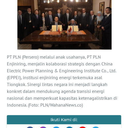
Informasi
INDEKS
BERITA
KONTAK
KAMI
PT PLN (Persero) melalui anak usahanya, PT PLN
INFO
Enjiniring, menjalin kolaborasi strategis dengan China
IKLAN
Electric Power Planning & Engineering Institute Co., Ltd.
(EPPEI), institusi enjiniring energi terkemuka asal
Tiongkok. Sinergi lintas negara ini menjadi langkah
TENTANG
KAMI
konkret dalam mendukung agenda transisi energi
nasional dan memperkuat kapasitas ketenagalistrikan di
Indonesia. (Foto: PLN/WahanaNews.co)
PEDOMAN
MEDIA
SIBER
Ikuti Kami di: