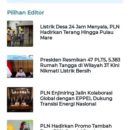
ID
Pilihan Editor
MAWAKA
ID
Listrik Desa 24 Jam Menyala, PLN
Hadirkan Terang Hingga Pulau
MARTABAT
Mare
NET
PLN
Presiden Resmikan 47 PLTS, 5.383
WATCH
Rumah Tangga di Wilayah 3T Kini
Nikmati Listrik Bersih
MKLI
PLN Enjiniring Jalin Kolaborasi
LPKKI
Global dengan EPPEI, Dukung
Transisi Energi Nasional
LKKI
PLN Hadirkan Promo Tambah
KOPEKLIN