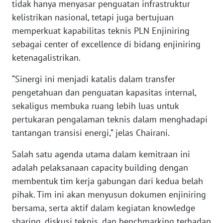
tidak hanya menyasar penguatan infrastruktur
kelistrikan nasional, tetapi juga bertujuan
WN
memperkuat kapabilitas teknis PLN Enjiniring
BABEL
sebagai center of excellence di bidang enjiniring
ketenagalistrikan.
WN
SUMBAR
“Sinergi ini menjadi katalis dalam transfer
pengetahuan dan penguatan kapasitas internal,
WN
sekaligus membuka ruang lebih luas untuk
SUMSEL
pertukaran pengalaman teknis dalam menghadapi
tantangan transisi energi,” jelas Chairani.
WN
BENGKULU
Salah satu agenda utama dalam kemitraan ini
adalah pelaksanaan capacity building dengan
WN
membentuk tim kerja gabungan dari kedua belah
LAMPUNG
pihak. Tim ini akan menyusun dokumen enjiniring
bersama, serta aktif dalam kegiatan knowledge
WN
JATENG
sharing, diskusi teknis, dan benchmarking terhadap