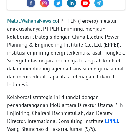
REDAKSI
Malut.WahanaNews.co
|
PT PLN (Persero) melalui
KARIR
anak usahanya, PT PLN Enjiniring, menjalin
DISCLAIMER
kolaborasi strategis dengan China Electric Power
Planning & Engineering Institute Co., Ltd. (EPPEI),
Wahana
institusi enjiniring energi terkemuka asal Tiongkok.
News
Sinergi lintas negara ini menjadi langkah konkret
Regional
dalam mendukung agenda transisi energi nasional
dan memperkuat kapasitas ketenagalistrikan di
WN
Indonesia.
SUMUT
Kolaborasi strategis ini ditandai dengan
WN
penandatanganan MoU antara Direktur Utama PLN
JAKARTA
Enjiniring, Chairani Rachmatullah, dan Deputy
Director, International Consulting Institute
EPPEI
,
WN
JABAR
Wang Shunchao di Jakarta, Jumat (9/5).