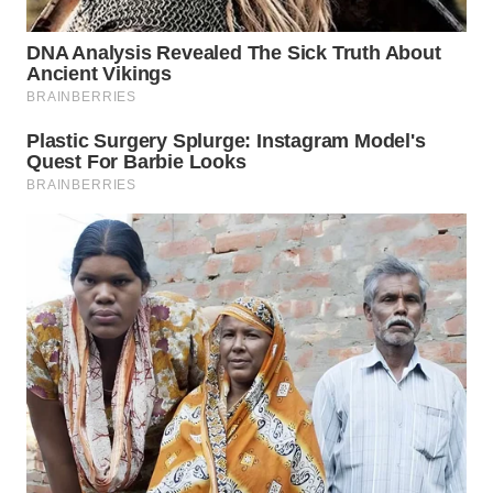
WN
PRIANGAN
TIMUR
WN
SEMARANG
WN
SOLO
WN
BOROBUDUR
WN
MADURA
WN
SURABAYA