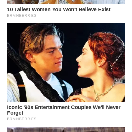
WN
NATUNA
WN
BINTAN
WN
MANDALIKA
WN
LIKUPANG
WN
LABUANBAJO
WN
BORNEO