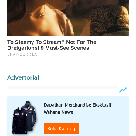
WAHANA
DESA
WISATA
LAPAK
WAHANA
Wahana
Network
Advertorial
KONSUMEN
LISTRIK
Dapatkan Merchandise Eksklusif
MASYARAKAT
Wahana News
KELISTRIKAN
Buka Katalog
WALINKI