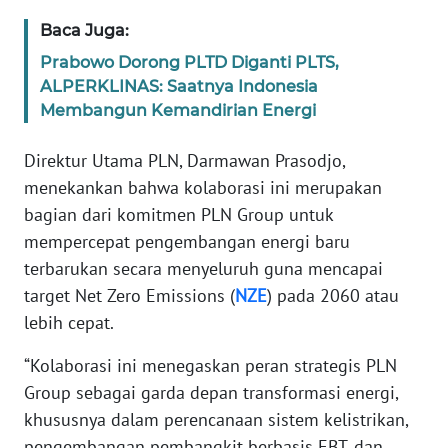
Baca Juga:
WN
BANTEN
Prabowo Dorong PLTD Diganti PLTS,
ALPERKLINAS: Saatnya Indonesia
Membangun Kemandirian Energi
WN
NTT
Direktur Utama PLN, Darmawan Prasodjo,
menekankan bahwa kolaborasi ini merupakan
WN
KEPRI
bagian dari komitmen PLN Group untuk
mempercepat pengembangan energi baru
WN
terbarukan secara menyeluruh guna mencapai
PAPUA
target Net Zero Emissions (
NZE
) pada 2060 atau
lebih cepat.
WN
PAPUA
“Kolaborasi ini menegaskan peran strategis PLN
BARAT
Group sebagai garda depan transformasi energi,
khususnya dalam perencanaan sistem kelistrikan,
WN
pengembangan pembangkit berbasis EBT, dan