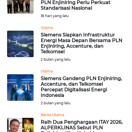
PLN Enjiniring Perlu Perkuat
Standarisasi Nasional
Informasi
18 hari yang lalu
INDEKS
BERITA
Utama
Siemens Siapkan Infrastruktur
Energi Masa Depan Bersama PLN
KONTAK
Enjiniring, Accenture, dan
KAMI
Telkomsel
2 bulan yang lalu
INFO
IKLAN
Utama
Siemens Gandeng PLN Enjiniring,
Accenture, dan Telkomsel
TENTANG
Percepat Digitalisasi Energi
KAMI
Indonesia
2 bulan yang lalu
PEDOMAN
MEDIA
Berita Utama
SIBER
Raih Dua Penghargaan ITAY 2026,
ALPERKLINAS Sebut PLN