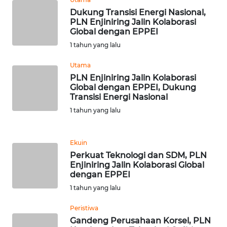
Dukung Transisi Energi Nasional,
WN
PLN Enjiniring Jalin Kolaborasi
BANTEN
Global dengan EPPEI
1 tahun yang lalu
WN
Utama
NTT
PLN Enjiniring Jalin Kolaborasi
Global dengan EPPEI, Dukung
WN
Transisi Energi Nasional
KEPRI
1 tahun yang lalu
WN
PAPUA
Ekuin
Perkuat Teknologi dan SDM, PLN
Enjiniring Jalin Kolaborasi Global
WN
dengan EPPEI
PAPUA
1 tahun yang lalu
BARAT
Peristiwa
WN
Gandeng Perusahaan Korsel, PLN