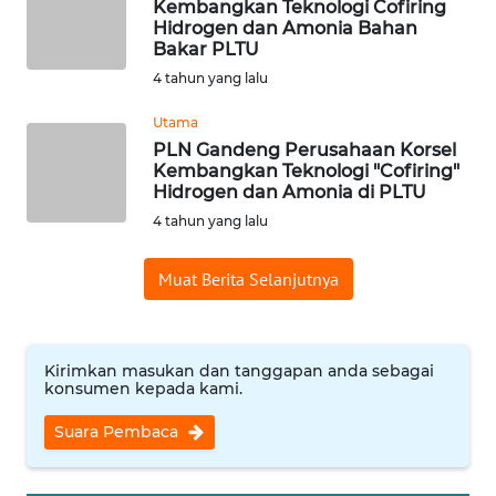
RIAU
Kembangkan Teknologi Cofiring
Hidrogen dan Amonia Bahan
Bakar PLTU
WN
4 tahun yang lalu
SERAMBI
Utama
WN
PLN Gandeng Perusahaan Korsel
JAMBI
Kembangkan Teknologi "Cofiring"
Hidrogen dan Amonia di PLTU
4 tahun yang lalu
WN
SULTRA
Muat Berita Selanjutnya
WN
NTB
Kirimkan masukan dan tanggapan anda sebagai
WN
konsumen kepada kami.
SULTENG
Suara Pembaca
WN
SULBAR