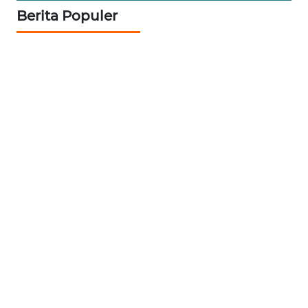
Berita Populer
WN
BABEL
WN
SUMBAR
WN
SUMSEL
WN
BENGKULU
WN
LAMPUNG
WN
JATENG