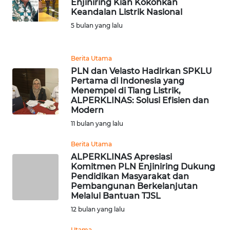
Enjiniring Kian Kokohkan
REDAKSI
Keandalan Listrik Nasional
5 bulan yang lalu
KARIR
Berita Utama
DISCLAIMER
PLN dan Velasto Hadirkan SPKLU
Pertama di Indonesia yang
Wahana
Menempel di Tiang Listrik,
News
ALPERKLINAS: Solusi Efisien dan
Regional
Modern
11 bulan yang lalu
WN
Berita Utama
SUMUT
ALPERKLINAS Apresiasi
Komitmen PLN Enjiniring Dukung
WN
Pendidikan Masyarakat dan
JAKARTA
Pembangunan Berkelanjutan
Melalui Bantuan TJSL
12 bulan yang lalu
WN
JABAR
Utama