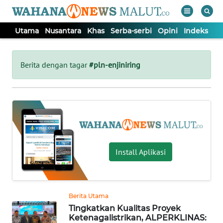
Utama
Nusantara
Khas
Serba-serbi
Opini
Indeks
WAHANA
Tutup
TV
Berita dengan tagar
#pln-enjiniring
UTAMA
NUSANTARA
KHAS
Install Aplikasi
SERBA-
SERBI
Berita Utama
Tingkatkan Kualitas Proyek
OPINI
Ketenagalistrikan, ALPERKLINAS: