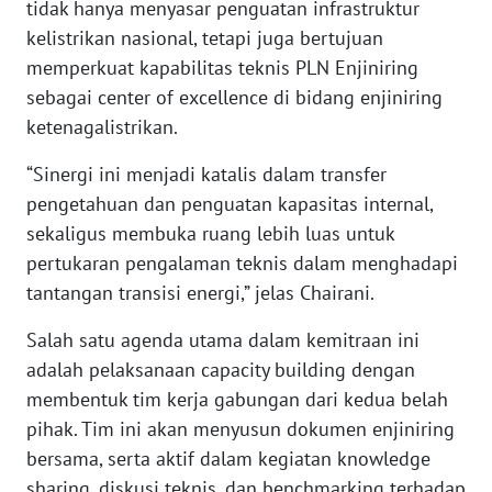
tidak hanya menyasar penguatan infrastruktur
kelistrikan nasional, tetapi juga bertujuan
WN
memperkuat kapabilitas teknis PLN Enjiniring
BABEL
sebagai center of excellence di bidang enjiniring
ketenagalistrikan.
WN
SUMBAR
“Sinergi ini menjadi katalis dalam transfer
pengetahuan dan penguatan kapasitas internal,
WN
sekaligus membuka ruang lebih luas untuk
SUMSEL
pertukaran pengalaman teknis dalam menghadapi
tantangan transisi energi,” jelas Chairani.
WN
BENGKULU
Salah satu agenda utama dalam kemitraan ini
adalah pelaksanaan capacity building dengan
WN
membentuk tim kerja gabungan dari kedua belah
LAMPUNG
pihak. Tim ini akan menyusun dokumen enjiniring
bersama, serta aktif dalam kegiatan knowledge
WN
JATENG
sharing, diskusi teknis, dan benchmarking terhadap