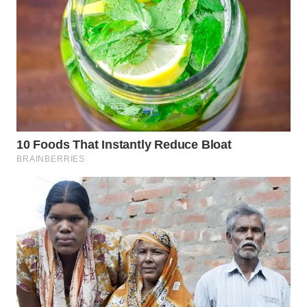
WAHANA
LISTRIK
WAHANA
TRAVEL
WAHANA
TV
WAHANANEWS
ID
WAHANANEWS
CO ID
WAHANANEWS
NET