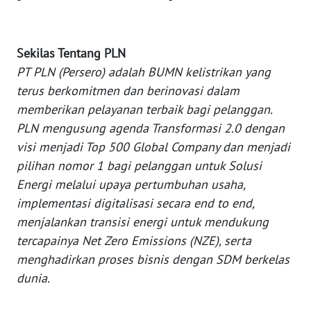
WN
MALUKU
Sekilas Tentang PLN
PT PLN (Persero) adalah BUMN kelistrikan yang
WN
terus berkomitmen dan berinovasi dalam
MALUT
memberikan pelayanan terbaik bagi pelanggan.
PLN mengusung agenda Transformasi 2.0 dengan
WN
DAIRI
visi menjadi Top 500 Global Company dan menjadi
pilihan nomor 1 bagi pelanggan untuk Solusi
WN
Energi melalui upaya pertumbuhan usaha,
DANAU
implementasi digitalisasi secara end to end,
TOBA
menjalankan transisi energi untuk mendukung
tercapainya Net Zero Emissions (NZE), serta
WN
menghadirkan proses bisnis dengan SDM berkelas
NIAS
dunia.
WN