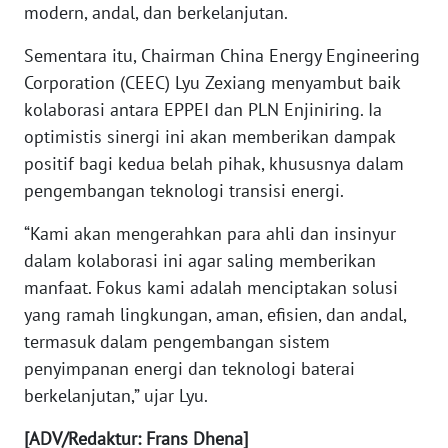
modern, andal, dan berkelanjutan.
WN
Sementara itu, Chairman China Energy Engineering
KALTARA
Corporation (CEEC) Lyu Zexiang menyambut baik
kolaborasi antara EPPEI dan PLN Enjiniring. Ia
WN
optimistis sinergi ini akan memberikan dampak
KALSEL
positif bagi kedua belah pihak, khususnya dalam
pengembangan teknologi transisi energi.
WN
KALTIM
“Kami akan mengerahkan para ahli dan insinyur
dalam kolaborasi ini agar saling memberikan
WN
manfaat. Fokus kami adalah menciptakan solusi
SULSEL
yang ramah lingkungan, aman, efisien, dan andal,
WN
termasuk dalam pengembangan sistem
GORONTALO
penyimpanan energi dan teknologi baterai
berkelanjutan,” ujar Lyu.
WN
SULUT
[ADV/Redaktur: Frans Dhena]