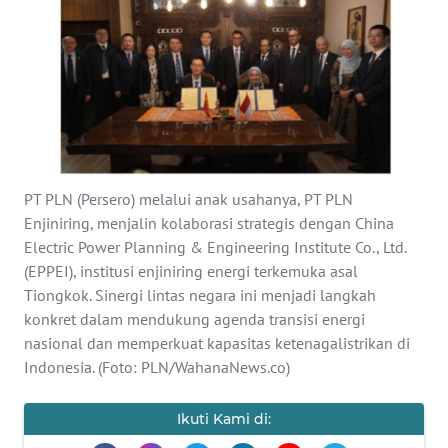
Informasi
INDEKS
BERITA
KONTAK
KAMI
PT PLN (Persero) melalui anak usahanya, PT PLN
INFO
Enjiniring, menjalin kolaborasi strategis dengan China
IKLAN
Electric Power Planning & Engineering Institute Co., Ltd.
(EPPEI), institusi enjiniring energi terkemuka asal
Tiongkok. Sinergi lintas negara ini menjadi langkah
TENTANG
KAMI
konkret dalam mendukung agenda transisi energi
nasional dan memperkuat kapasitas ketenagalistrikan di
Indonesia. (Foto: PLN/WahanaNews.co)
PEDOMAN
MEDIA
SIBER
Ikuti Kami di: