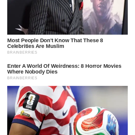
PORTAL
KONSUMEN
FORWAMKI
ALPERKLINAS
FORJASIDA
TAMBANG
NEWS
SITUNGIR
NEWS
SIDIKALANG
NEWS