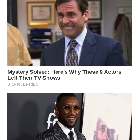
ID
MAWAKA
ID
MARTABAT
NET
PLN
WATCH
MKLI
LPKKI
LKKI
KOPEKLIN