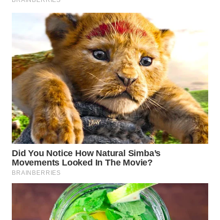
Wahana
Media
Group
WAHANA
NEWS
WAHANA
TANI
WAHANA
ADVOKAT
WAHANA
INFRASTRUKTUR
WAHANA
KONSUMEN