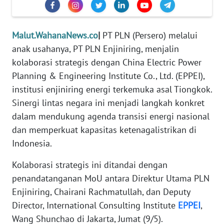
REDAKSI
Malut.WahanaNews.co
|
PT PLN (Persero) melalui
KARIR
anak usahanya, PT PLN Enjiniring, menjalin
DISCLAIMER
kolaborasi strategis dengan China Electric Power
Planning & Engineering Institute Co., Ltd. (EPPEI),
Wahana
institusi enjiniring energi terkemuka asal Tiongkok.
News
Sinergi lintas negara ini menjadi langkah konkret
Regional
dalam mendukung agenda transisi energi nasional
dan memperkuat kapasitas ketenagalistrikan di
WN
Indonesia.
SUMUT
Kolaborasi strategis ini ditandai dengan
WN
penandatanganan MoU antara Direktur Utama PLN
JAKARTA
Enjiniring, Chairani Rachmatullah, dan Deputy
Director, International Consulting Institute
EPPEI
,
WN
JABAR
Wang Shunchao di Jakarta, Jumat (9/5).