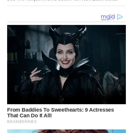
WN
SUMEDANG
WN
CIANJUR
WN
KEPULAUAN
SERIBU
WN
TANGERANG
WN
BINJAI
WN
CIREBON