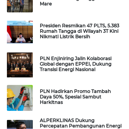
Mare
CILEUNGSI
NEWS
Presiden Resmikan 47 PLTS, 5.383
BERKAT
Rumah Tangga di Wilayah 3T Kini
NEWS
Nikmati Listrik Bersih
BERAMPU
NEWS
PLN Enjiniring Jalin Kolaborasi
Global dengan EPPEI, Dukung
Transisi Energi Nasional
ANUGERAH
NEWS
PLN Hadirkan Promo Tambah
AKHLAK
Daya 50%, Spesial Sambut
ID
Harkitnas
PERAPKI
ALPERKLINAS Dukung
NEWS
Percepatan Pembangunan Energi