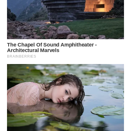
WN
PRIANGAN
TIMUR
WN
SEMARANG
WN
SOLO
WN
BOROBUDUR
WN
MADURA
WN
SURABAYA