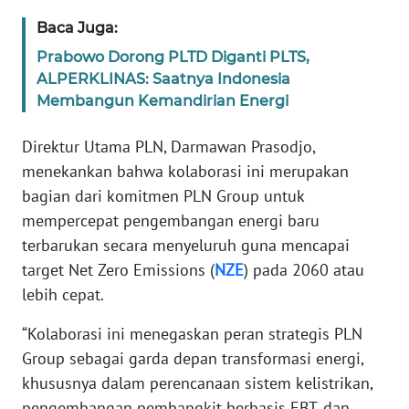
Baca Juga:
WN
BANTEN
Prabowo Dorong PLTD Diganti PLTS,
ALPERKLINAS: Saatnya Indonesia
Membangun Kemandirian Energi
WN
NTT
Direktur Utama PLN, Darmawan Prasodjo,
menekankan bahwa kolaborasi ini merupakan
WN
KEPRI
bagian dari komitmen PLN Group untuk
mempercepat pengembangan energi baru
WN
terbarukan secara menyeluruh guna mencapai
PAPUA
target Net Zero Emissions (
NZE
) pada 2060 atau
lebih cepat.
WN
PAPUA
“Kolaborasi ini menegaskan peran strategis PLN
BARAT
Group sebagai garda depan transformasi energi,
khususnya dalam perencanaan sistem kelistrikan,
WN
pengembangan pembangkit berbasis EBT, dan