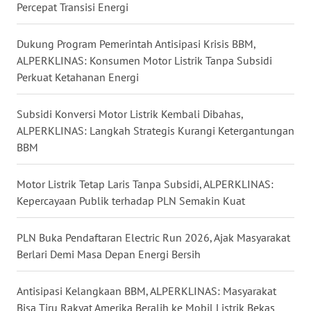
BEKASI
Percepat Transisi Energi
WN
Dukung Program Pemerintah Antisipasi Krisis BBM,
BOGOR
ALPERKLINAS: Konsumen Motor Listrik Tanpa Subsidi
Perkuat Ketahanan Energi
WN
DEPOK
Subsidi Konversi Motor Listrik Kembali Dibahas,
ALPERKLINAS: Langkah Strategis Kurangi Ketergantungan
WN
BBM
TAPANULI
UTARA
Motor Listrik Tetap Laris Tanpa Subsidi, ALPERKLINAS:
Kepercayaan Publik terhadap PLN Semakin Kuat
WN
SAMOSIR
PLN Buka Pendaftaran Electric Run 2026, Ajak Masyarakat
Berlari Demi Masa Depan Energi Bersih
WN
PADANG
LAWAS
Antisipasi Kelangkaan BBM, ALPERKLINAS: Masyarakat
Bisa Tiru Rakyat Amerika Beralih ke Mobil Listrik Bekas