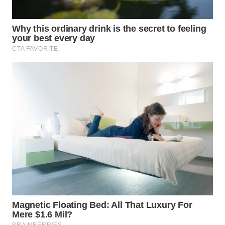
WN
NATUNA
WN
BINTAN
WN
MANDALIKA
WN
LIKUPANG
WN
LABUANBAJO
WN
BORNEO