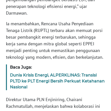
RIAU
penerapan teknologi efisiensi energi,” ujar
Darmawan.
WN
SERAMBI
Ia menambahkan, Rencana Usaha Penyediaan
Tenaga Listrik (RUPTL) terbaru akan memuat porsi
WN
besar pembangkit energi terbarukan, sehingga
JAMBI
kerja sama dengan mitra global seperti EPPEI
menjadi penting untuk memastikan penggunaan
WN
SULTRA
teknologi yang modern, efisien, dan berkelanjutan.
Baca Juga:
WN
NTB
Dunia Krisis Energi, ALPERKLINAS: Transisi
PLTD ke PLT Energi Bersih Perkuat Ketahanan
WN
Nasional
SULTENG
Direktur Utama PLN Enjiniring, Chairani
WN
Rachmatullah, menjelaskan bahwa kolaborasi ini
SULBAR