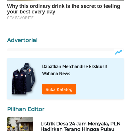
KARING
NEWS
JURNAL
MARITIM
Advertorial
HUMBANG
NEWS
Dapatkan Merchandise Eksklusif
Wahana News
GARONGGANG
NEWS
Buka Katalog
FISUELRI
ID
Pilihan Editor
ENERGI
Listrik Desa 24 Jam Menyala, PLN
NEWS
Hadirkan Terang Hingga Pulau