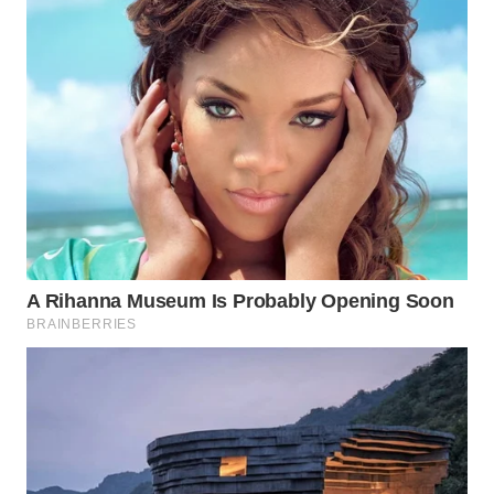
WN
INDRAMAYU
WN
KUNINGAN
WN
MAJALENGKA
WN
SUBANG
WN
SUKABUMI
WN
PURWAKARTA