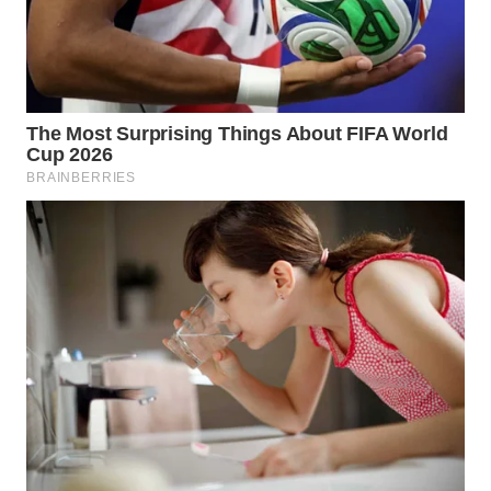
SIBARAGAS
NEWS
METRO
SIANTAR
NEWS
METRO
MEDAN
NEWS
METRO
JAKARTA
NEWS
KRT
NEWS