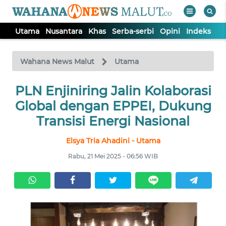
Utama
Nusantara
Khas
Serba-serbi
Opini
Indeks
WAHANA
Tutup
TV
Wahana News Malut
Utama
PLN Enjiniring Jalin Kolaborasi
UTAMA
Global dengan EPPEI, Dukung
NUSANTARA
Transisi Energi Nasional
Elsya Tria Ahadini - Utama
KHAS
Rabu, 21 Mei 2025 - 06:56 WIB
SERBA-
SERBI
OPINI