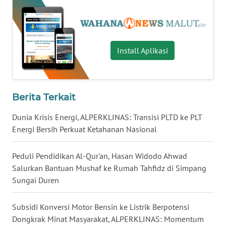
WN
TAPANULI
TENGAH
Install Aplikasi
WN DELI
SERDANG
WN
Berita Terkait
TEBING
TINGGI
Dunia Krisis Energi, ALPERKLINAS: Transisi PLTD ke PLT
Energi Bersih Perkuat Ketahanan Nasional
WN
PAKPAK
Peduli Pendidikan Al-Qur'an, Hasan Widodo Ahwad
Salurkan Bantuan Mushaf ke Rumah Tahfidz di Simpang
Sungai Duren
WN
KARAWANG
Subsidi Konversi Motor Bensin ke Listrik Berpotensi
WN
Dongkrak Minat Masyarakat, ALPERKLINAS: Momentum