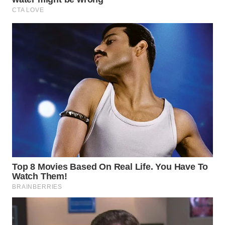
WAHANA
DESA
WISATA
LAPAK
WAHANA
Wahana
Network
KONSUMEN
LISTRIK
MASYARAKAT
KELISTRIKAN
WALINKI