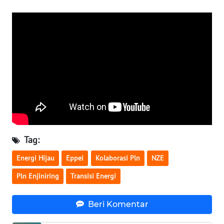
LANGKAT
WN
TAPANULI
SELATAN
WN
TANJUNG
LESUNG
WN
KARO
Tag:
Energi Hijau
Eppei
Kolaborasi Pln
NZE
WN
SIMALUNGUN
Pln Enjiniring
Transisi Energi
WN
Beri Komentar
LABUHANBATU