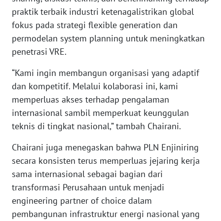
praktik terbaik industri ketenagalistrikan global
WN
fokus pada strategi flexible generation dan
NUSANTARA
permodelan system planning untuk meningkatkan
penetrasi VRE.
WN
JOGJA
“Kami ingin membangun organisasi yang adaptif
dan kompetitif. Melalui kolaborasi ini, kami
WN
memperluas akses terhadap pengalaman
JATIM
internasional sambil memperkuat keunggulan
teknis di tingkat nasional,” tambah Chairani.
WN
BALI
Chairani juga menegaskan bahwa PLN Enjiniring
secara konsisten terus memperluas jejaring kerja
WN
sama internasional sebagai bagian dari
KALBAR
transformasi Perusahaan untuk menjadi
engineering partner of choice dalam
WN
pembangunan infrastruktur energi nasional yang
KALTENG