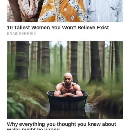
WAHANA
SPORT
WAHANA
UMKM
WAHANA
SELEB
WAHANA
PERSONA
WAHANA
OTOMOTIF
WAHANA
HEALTH