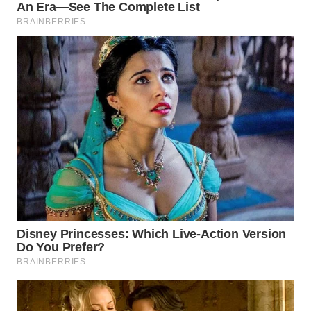
WN
SUMEDANG
WN
CIANJUR
WN
KEPULAUAN
SERIBU
WN
TANGERANG
WN
BINJAI
WN
CIREBON