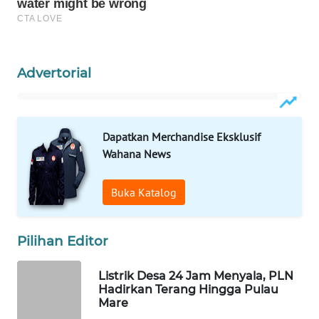
WAHANA
DESA
WISATA
Advertorial
LAPAK
WAHANA
Dapatkan Merchandise Eksklusif
Wahana
Wahana News
Network
Buka Katalog
KONSUMEN
LISTRIK
Pilihan Editor
MASYARAKAT
KELISTRIKAN
Listrik Desa 24 Jam Menyala, PLN
Hadirkan Terang Hingga Pulau
Mare
WALINKI