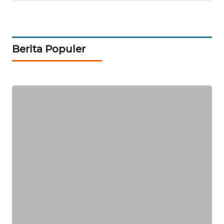
SIBARAGAS
NEWS
Berita Populer
METRO
SIANTAR
NEWS
METRO
MEDAN
NEWS
METRO
JAKARTA
NEWS
KRT
NEWS