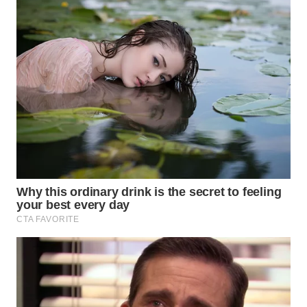
Wahana
Media
Group
WAHANA
NEWS
WAHANA
TANI
WAHANA
ADVOKAT
WAHANA
INFRASTRUKTUR
WAHANA
KONSUMEN