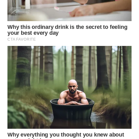
WAHANA
SPORT
WAHANA
UMKM
WAHANA
SELEB
WAHANA
PERSONA
WAHANA
OTOMOTIF
WAHANA
HEALTH