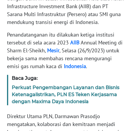
REDAKSI
Infrastructure Investment Bank (AIIB) dan PT
Sarana Multi Infrastruktur (Persero) atau SMI guna
KARIR
mendukung transisi energi di Indonesia.
Penandatanganan itu dilakukan ketiga institusi
DISCLAIMER
tersebut di sela acara 2023
AIIB
Annual Meeting di
Sharm El-Sheikh,
Mesir
, Selasa (26/9/2023) untuk
Wahana
News
bekerja sama membahas rencana mengurangi
Regional
emisi gas rumah kaca di
Indonesia
.
WN
Baca Juga:
SUMUT
Perkuat Pengembangan Layanan dan Bisnis
Ketenagalistrikan, PLN ES Teken Kerjasama
WN
dengan Maxima Daya Indonesia
JAKARTA
Direktur Utama PLN, Darmawan Prasodjo
WN
mengatakan, kolaborasi dan kemitraan menjadi
JABAR