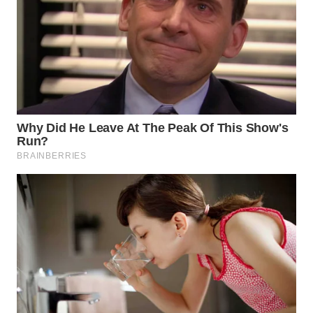
WAHANA
LISTRIK
WAHANA
TRAVEL
WAHANA
TV
WAHANANEWS
ID
WAHANANEWS
CO ID
WAHANANEWS
NET