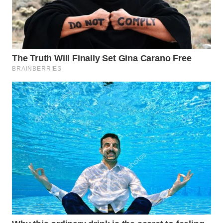
WN
TAPANULI
TENGAH
WN DELI
SERDANG
WN
TEBING
TINGGI
WN
PAKPAK
WN
KARAWANG
WN