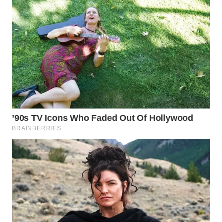
LANGKAT
WN
TAPANULI
SELATAN
WN
TANJUNG
LESUNG
WN
KARO
WN
SIMALUNGUN
WN
LABUHANBATU