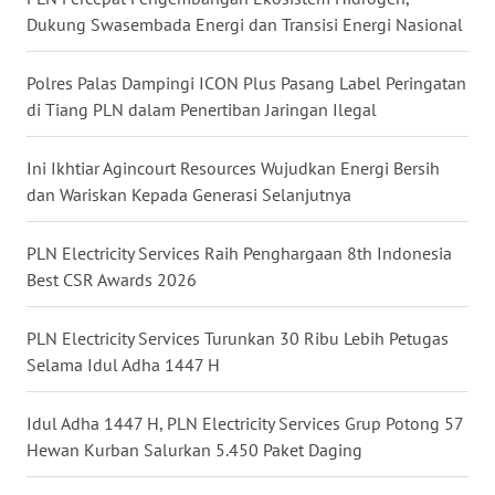
Dukung Swasembada Energi dan Transisi Energi Nasional
WN
KALTARA
Polres Palas Dampingi ICON Plus Pasang Label Peringatan
di Tiang PLN dalam Penertiban Jaringan Ilegal
WN
KALSEL
Ini Ikhtiar Agincourt Resources Wujudkan Energi Bersih
dan Wariskan Kepada Generasi Selanjutnya
WN
KALTIM
PLN Electricity Services Raih Penghargaan 8th Indonesia
Best CSR Awards 2026
WN
SULSEL
PLN Electricity Services Turunkan 30 Ribu Lebih Petugas
Selama Idul Adha 1447 H
WN
GORONTALO
Idul Adha 1447 H, PLN Electricity Services Grup Potong 57
Hewan Kurban Salurkan 5.450 Paket Daging
WN
SULUT