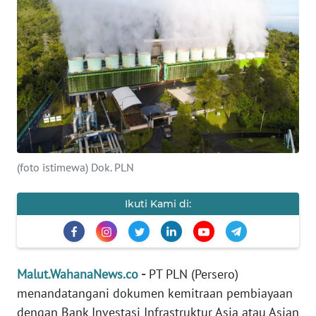
Informasi
INDEKS
BERITA
KONTAK
KAMI
INFO
(foto istimewa) Dok. PLN
IKLAN
Ikuti Kami di:
TENTANG
KAMI
PEDOMAN
Malut.WahanaNews.co
-
PT PLN (Persero)
MEDIA
SIBER
menandatangani dokumen kemitraan pembiayaan
dengan Bank Investasi Infrastruktur Asia atau Asian