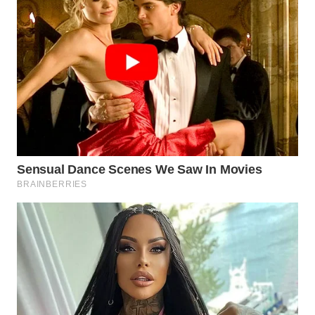
WN
INDRAMAYU
WN
KUNINGAN
WN
MAJALENGKA
WN
SUBANG
WN
SUKABUMI
WN
PURWAKARTA