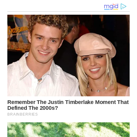
WN
MALUKU
WN
MALUT
WN
DAIRI
WN
DANAU
TOBA
WN
NIAS
WN