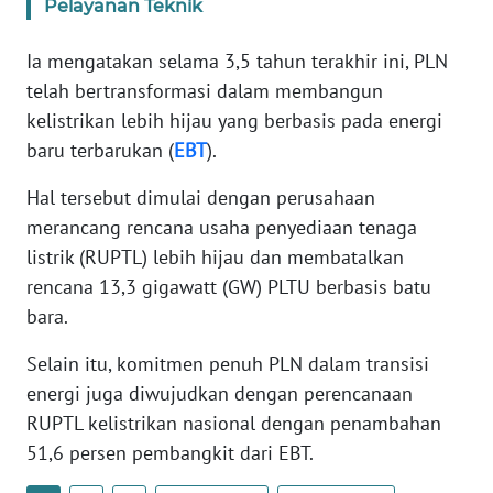
RIAU
Pelayanan Teknik
Ia mengatakan selama 3,5 tahun terakhir ini, PLN
WN
SERAMBI
telah bertransformasi dalam membangun
kelistrikan lebih hijau yang berbasis pada energi
WN
baru terbarukan (
EBT
).
JAMBI
Hal tersebut dimulai dengan perusahaan
WN
merancang rencana usaha penyediaan tenaga
SULTRA
listrik (RUPTL) lebih hijau dan membatalkan
rencana 13,3 gigawatt (GW) PLTU berbasis batu
WN
bara.
NTB
Selain itu, komitmen penuh PLN dalam transisi
WN
energi juga diwujudkan dengan perencanaan
SULTENG
RUPTL kelistrikan nasional dengan penambahan
51,6 persen pembangkit dari EBT.
WN
SULBAR