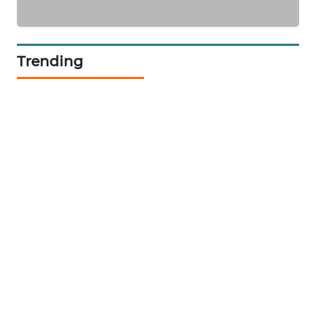
KARING
NEWS
Trending
JURNAL
MARITIM
HUMBANG
NEWS
GARONGGANG
NEWS
FISUELRI
ID
ENERGI
NEWS