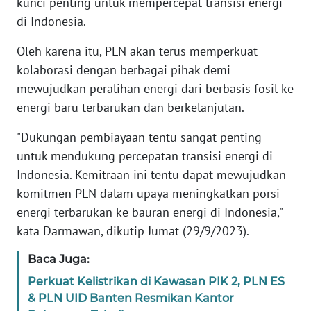
kunci penting untuk mempercepat transisi energi
di Indonesia.
WN
BANTEN
Oleh karena itu, PLN akan terus memperkuat
kolaborasi dengan berbagai pihak demi
WN
mewujudkan peralihan energi dari berbasis fosil ke
NTT
energi baru terbarukan dan berkelanjutan.
WN
"Dukungan pembiayaan tentu sangat penting
KEPRI
untuk mendukung percepatan transisi energi di
Indonesia. Kemitraan ini tentu dapat mewujudkan
WN
komitmen PLN dalam upaya meningkatkan porsi
PAPUA
energi terbarukan ke bauran energi di Indonesia,"
kata Darmawan, dikutip Jumat (29/9/2023).
WN
PAPUA
Baca Juga:
BARAT
Perkuat Kelistrikan di Kawasan PIK 2, PLN ES
WN
& PLN UID Banten Resmikan Kantor