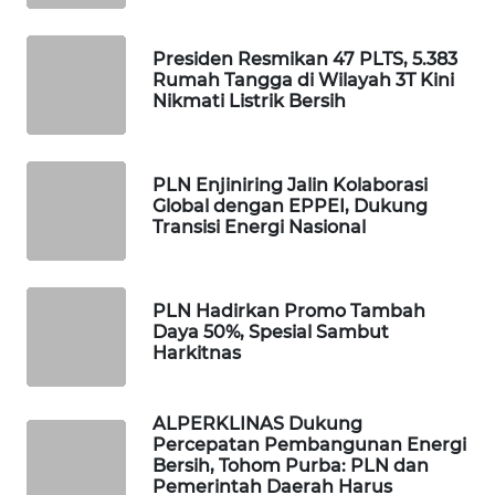
ID
Presiden Resmikan 47 PLTS, 5.383
MAWAKA
Rumah Tangga di Wilayah 3T Kini
ID
Nikmati Listrik Bersih
MARTABAT
NET
PLN Enjiniring Jalin Kolaborasi
Global dengan EPPEI, Dukung
PLN
Transisi Energi Nasional
WATCH
MKLI
PLN Hadirkan Promo Tambah
Daya 50%, Spesial Sambut
Harkitnas
LPKKI
ALPERKLINAS Dukung
LKKI
Percepatan Pembangunan Energi
Bersih, Tohom Purba: PLN dan
KOPEKLIN
Pemerintah Daerah Harus