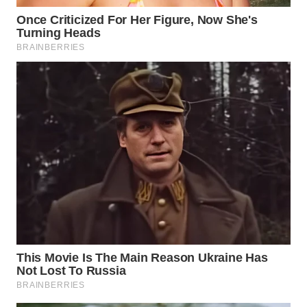
WN
NATUNA
WN
BINTAN
WN
MANDALIKA
WN
LIKUPANG
WN
LABUANBAJO
WN
BORNEO