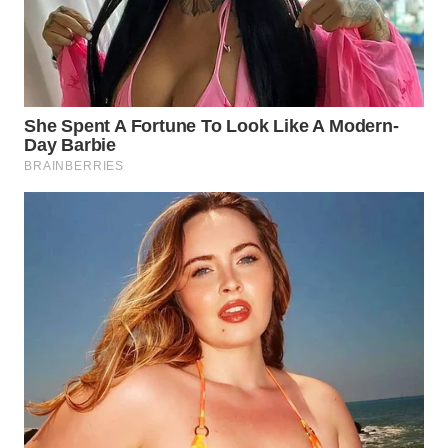
WN
PRIANGAN
TIMUR
WN
SEMARANG
WN
SOLO
WN
BOROBUDUR
WN
MADURA
WN
SURABAYA