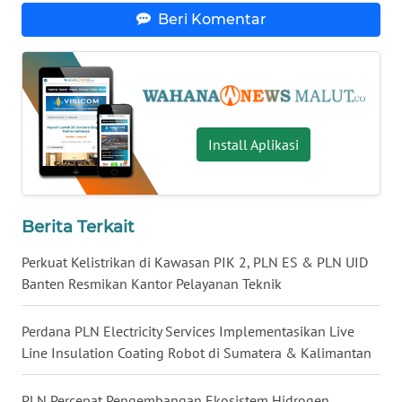
Beri Komentar
WN
NUSANTARA
WN
JOGJA
Install Aplikasi
WN
JATIM
Berita Terkait
WN
BALI
Perkuat Kelistrikan di Kawasan PIK 2, PLN ES & PLN UID
Banten Resmikan Kantor Pelayanan Teknik
WN
KALBAR
Perdana PLN Electricity Services Implementasikan Live
Line Insulation Coating Robot di Sumatera & Kalimantan
WN
KALTENG
PLN Percepat Pengembangan Ekosistem Hidrogen,