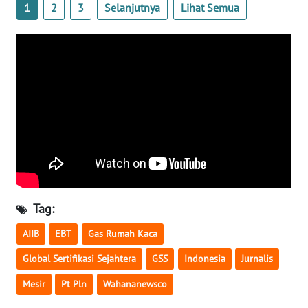
1
2
3
Selanjutnya
Lihat Semua
WN
BABEL
WN
SUMBAR
WN
SUMSEL
WN
BENGKULU
Tag:
AIIB
EBT
Gas Rumah Kaca
WN
LAMPUNG
Global Sertifikasi Sejahtera
GSS
Indonesia
Jurnalis
Mesir
Pt Pln
Wahananewsco
WN
JATENG