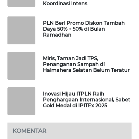
Koordinasi Intens
PORTAL
KONSUMEN
PLN Beri Promo Diskon Tambah
Daya 50% + 50% di Bulan
Ramadhan
FORWAMKI
ALPERKLINAS
Miris, Taman Jadi TPS,
Penanganan Sampah di
FORJASIDA
Halmahera Selatan Belum Teratur
TAMBANG
NEWS
Inovasi Hijau ITPLN Raih
Penghargaan Internasional, Sabet
Gold Medal di IPITEx 2025
SITUNGIR
NEWS
KOMENTAR
SIDIKALANG
NEWS