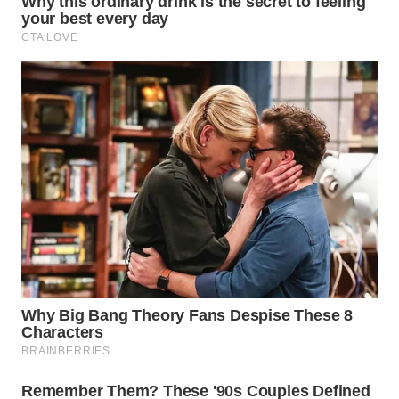
BEKASI
WN
BOGOR
WN
DEPOK
WN
TAPANULI
UTARA
WN
SAMOSIR
WN
PADANG
LAWAS