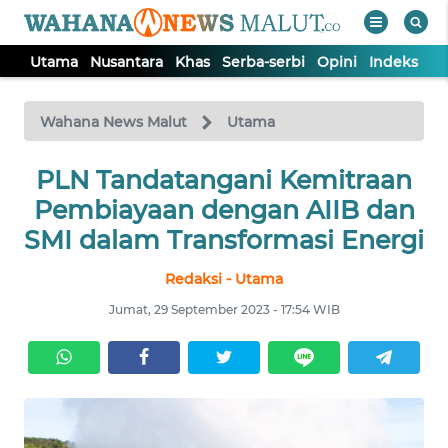
Utama
Nusantara
Khas
Serba-serbi
Opini
Indeks
WAHANA
Tutup
TV
Wahana News Malut
Utama
PLN Tandatangani Kemitraan
UTAMA
Pembiayaan dengan AIIB dan
NUSANTARA
SMI dalam Transformasi Energi
Redaksi - Utama
KHAS
Jumat, 29 September 2023 - 17:54 WIB
SERBA-
SERBI
OPINI