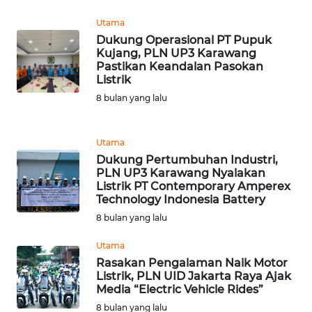
WN
Utama
SUMEDANG
Dukung Operasional PT Pupuk
Kujang, PLN UP3 Karawang
Pastikan Keandalan Pasokan
WN
Listrik
CIANJUR
8 bulan yang lalu
WN
KEPULAUAN
Utama
SERIBU
Dukung Pertumbuhan Industri,
PLN UP3 Karawang Nyalakan
WN
Listrik PT Contemporary Amperex
TANGERANG
Technology Indonesia Battery
8 bulan yang lalu
WN
Utama
BINJAI
Rasakan Pengalaman Naik Motor
Listrik, PLN UID Jakarta Raya Ajak
WN
Media “Electric Vehicle Rides”
CIREBON
8 bulan yang lalu