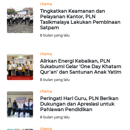
Utama
Tingkatkan Keamanan dan
WN
Pelayanan Kantor, PLN
KALTARA
Tasikmalaya Lakukan Pembinaan
Satpam
WN
8 bulan yang lalu
KALSEL
Utama
WN
Alirkan Energi Kebaikan, PLN
KALTIM
Sukabumi Gelar ‘One Day Khatam
Qur’an’ dan Santunan Anak Yatim
WN
8 bulan yang lalu
SULSEL
Utama
WN
Peringati Hari Guru, PLN Berikan
Dukungan dan Apresiasi untuk
GORONTALO
Pahlawan Pendidikan
8 bulan yang lalu
WN
SULUT
Utama