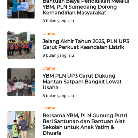
Bantuan Biaya Pendidikan Melalui
WN
YBM, PLN Sumedang Dorong
TAPANULI
Kemandirian Masyarakat
TENGAH
8 bulan yang lalu
Utama
WN DELI
Jelang Akhir Tahun 2025, PLN UP3
SERDANG
Garut Perkuat Keandalan Listrik
8 bulan yang lalu
WN
TEBING
Utama
TINGGI
YBM PLN UP3 Garut Dukung
Mantan Satpam Bangkit Lewat
WN
Usaha
PAKPAK
8 bulan yang lalu
Utama
WN
Bersama YBM, PLN Gunung Putri
KARAWANG
Beri Santunan dan Bantuan Alat
Sekolah untuk Anak Yatim &
WN
Dhuafa