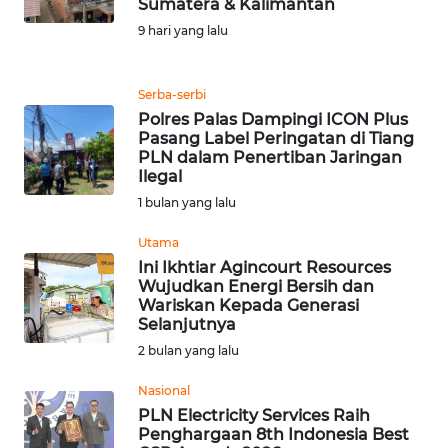
Sumatera & Kalimantan
REDAKSI
9 hari yang lalu
KARIR
Serba-serbi
Polres Palas Dampingi ICON Plus
DISCLAIMER
Pasang Label Peringatan di Tiang
PLN dalam Penertiban Jaringan
Wahana
Ilegal
News
1 bulan yang lalu
Regional
Utama
WN
Ini Ikhtiar Agincourt Resources
SUMUT
Wujudkan Energi Bersih dan
Wariskan Kepada Generasi
Selanjutnya
WN
2 bulan yang lalu
JAKARTA
Nasional
WN
PLN Electricity Services Raih
JABAR
Penghargaan 8th Indonesia Best