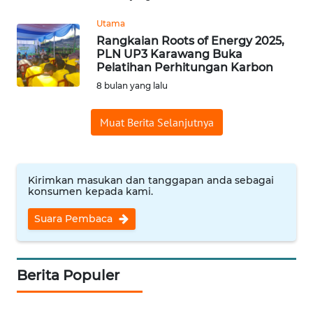
Utama
WN
Rangkaian Roots of Energy 2025,
INDRAMAYU
PLN UP3 Karawang Buka
Pelatihan Perhitungan Karbon
WN
8 bulan yang lalu
KUNINGAN
Muat Berita Selanjutnya
WN
MAJALENGKA
Kirimkan masukan dan tanggapan anda sebagai
WN
konsumen kepada kami.
SUBANG
Suara Pembaca
WN
SUKABUMI
Berita Populer
WN
PURWAKARTA