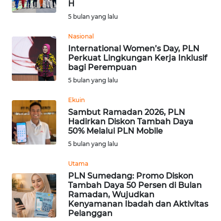
H
5 bulan yang lalu
WN
BABEL
Nasional
International Women’s Day, PLN
Perkuat Lingkungan Kerja Inklusif
WN
bagi Perempuan
SUMBAR
5 bulan yang lalu
WN
Ekuin
SUMSEL
Sambut Ramadan 2026, PLN
Hadirkan Diskon Tambah Daya
50% Melalui PLN Mobile
WN
5 bulan yang lalu
BENGKULU
Utama
WN
PLN Sumedang: Promo Diskon
LAMPUNG
Tambah Daya 50 Persen di Bulan
Ramadan, Wujudkan
Kenyamanan Ibadah dan Aktivitas
WN
Pelanggan
JATENG