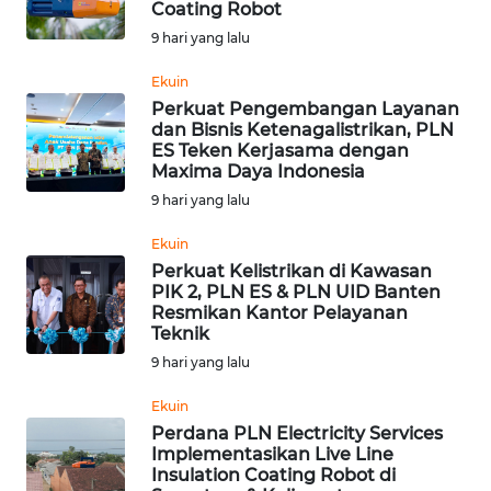
Coating Robot
Informasi
9 hari yang lalu
INDEKS
Ekuin
BERITA
Perkuat Pengembangan Layanan
dan Bisnis Ketenagalistrikan, PLN
ES Teken Kerjasama dengan
KONTAK
Maxima Daya Indonesia
KAMI
9 hari yang lalu
INFO
Ekuin
IKLAN
Perkuat Kelistrikan di Kawasan
PIK 2, PLN ES & PLN UID Banten
Resmikan Kantor Pelayanan
TENTANG
Teknik
KAMI
9 hari yang lalu
PEDOMAN
Ekuin
MEDIA
Perdana PLN Electricity Services
SIBER
Implementasikan Live Line
Insulation Coating Robot di