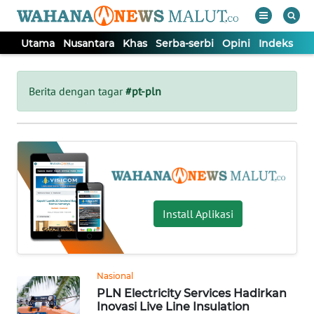
Utama
Nusantara
Khas
Serba-serbi
Opini
Indeks
WAHANA
Tutup
TV
Berita dengan tagar
#pt-pln
UTAMA
NUSANTARA
KHAS
Install Aplikasi
SERBA-
SERBI
Nasional
PLN Electricity Services Hadirkan
OPINI
Inovasi Live Line Insulation