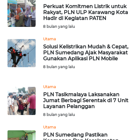
Perkuat Komitmen Listrik untuk
WN
Rakyat, PLN ULP Karawang Kota
Hadir di Kegiatan PATEN
MALUKU
8 bulan yang lalu
WN
Utama
MALUT
Solusi Kelistrikan Mudah & Cepat,
PLN Sumedang Ajak Masyarakat
WN
Gunakan Aplikasi PLN Mobile
DAIRI
8 bulan yang lalu
WN
Utama
DANAU
PLN Tasikmalaya Laksanakan
TOBA
Jumat Berbagi Serentak di 7 Unit
Layanan Pelanggan
WN
8 bulan yang lalu
NIAS
Utama
WN
PLN Sumedang Pastikan