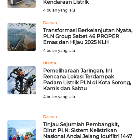
RIAU
Kendaraan Listrik
4 bulan yang lalu
WN
Daerah
SERAMBI
Transformasi Berkelanjutan Nyata,
PLN Group Sabet 46 PROPER
WN
Emas dan Hijau 2025 KLH
JAMBI
4 bulan yang lalu
WN
Utama
SULTRA
Pemeliharaan Jaringan, Ini
Rencana Lokasi Terdampak
Padam Listrik PLN di Kota Sorong,
WN
Kamis dan Sabtu
NTB
4 bulan yang lalu
WN
SULTENG
Daerah
Tinjau Sejumlah Pembangkit,
Dirut PLN: Sistem Kelistrikan
WN
Nasional Andal Jelang Idulfitri 1447
SULBAR