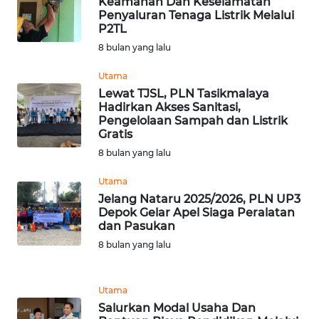
Keamanan Dan Keselamatan
LANGKAT
Penyaluran Tenaga Listrik Melalui
P2TL
WN
8 bulan yang lalu
TAPANULI
SELATAN
Utama
Lewat TJSL, PLN Tasikmalaya
Hadirkan Akses Sanitasi,
WN
Pengelolaan Sampah dan Listrik
TANJUNG
Gratis
LESUNG
8 bulan yang lalu
WN
Utama
KARO
Jelang Nataru 2025/2026, PLN UP3
Depok Gelar Apel Siaga Peralatan
dan Pasukan
WN
SIMALUNGUN
8 bulan yang lalu
WN
Utama
LABUHANBATU
Salurkan Modal Usaha Dan