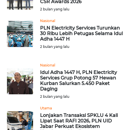
CSR Awards 2026
2 bulan yang lalu
WN
BANTEN
Nasional
PLN Electricity Services Turunkan
WN
30 Ribu Lebih Petugas Selama Idul
NTT
Adha 1447 H
2 bulan yang lalu
WN
KEPRI
Nasional
Idul Adha 1447 H, PLN Electricity
WN
Services Grup Potong 57 Hewan
PAPUA
Kurban Salurkan 5.450 Paket
Daging
WN
2 bulan yang lalu
PAPUA
Utama
BARAT
Lonjakan Transaksi SPKLU 4 Kali
Lipat Saat RAFI 2026, PLN UID
WN
Jabar Perkuat Ekosistem