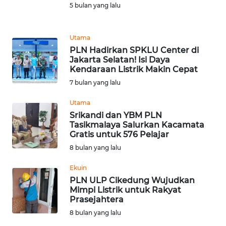
5 bulan yang lalu
WN
NUSANTARA
Utama
PLN Hadirkan SPKLU Center di
Jakarta Selatan! Isi Daya
WN
Kendaraan Listrik Makin Cepat
JOGJA
7 bulan yang lalu
WN
Utama
JATIM
Srikandi dan YBM PLN
Tasikmalaya Salurkan Kacamata
Gratis untuk 576 Pelajar
WN
BALI
8 bulan yang lalu
Ekuin
WN
PLN ULP Cikedung Wujudkan
KALBAR
Mimpi Listrik untuk Rakyat
Prasejahtera
WN
8 bulan yang lalu
KALTENG