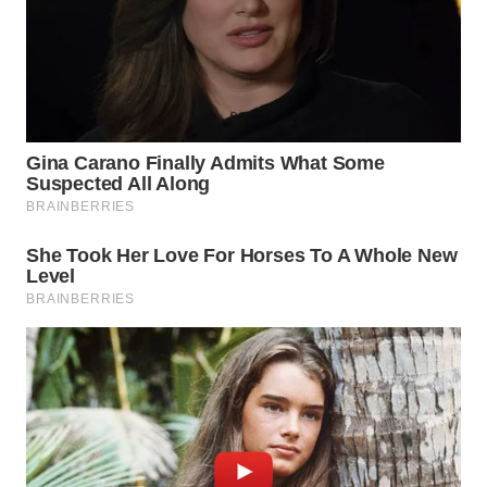
WN
PRIANGAN
TIMUR
WN
SEMARANG
WN
SOLO
WN
BOROBUDUR
WN
MADURA
WN
SURABAYA