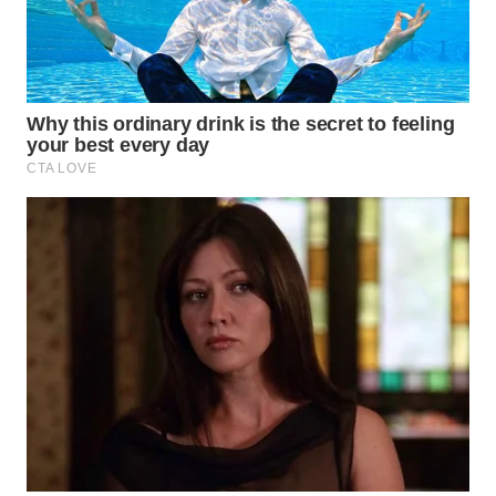
BEKASI
WN
BOGOR
WN
DEPOK
WN
TAPANULI
UTARA
WN
SAMOSIR
WN
PADANG
LAWAS