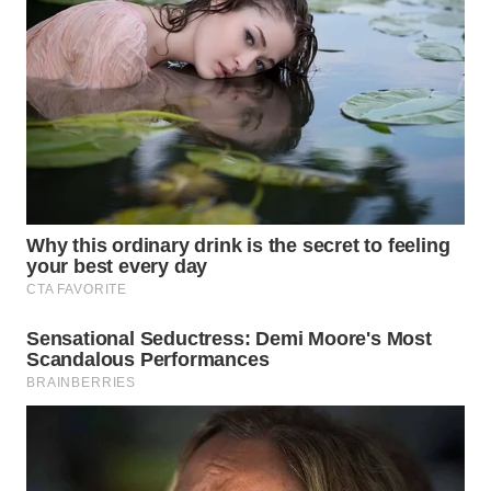
LANGKAT
WN
TAPANULI
SELATAN
WN
TANJUNG
LESUNG
WN
KARO
WN
SIMALUNGUN
WN
LABUHANBATU