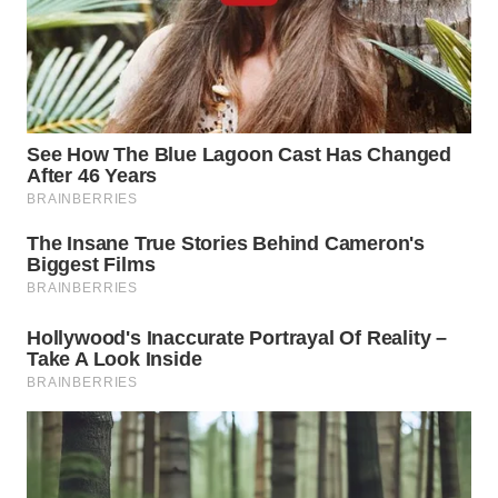
WN
NATUNA
WN
BINTAN
WN
MANDALIKA
WN
LIKUPANG
WN
LABUANBAJO
WN
BORNEO