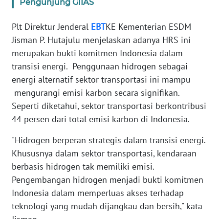
Pengunjung GIIAS
WN
Plt Direktur Jenderal
EBT
KE Kementerian ESDM
BANTEN
Jisman P. Hutajulu menjelaskan adanya HRS ini
merupakan bukti komitmen Indonesia dalam
WN
NTT
transisi energi. Penggunaan hidrogen sebagai
energi alternatif sektor transportasi ini mampu
WN
mengurangi emisi karbon secara signifikan.
KEPRI
Seperti diketahui, sektor transportasi berkontribusi
44 persen dari total emisi karbon di Indonesia.
WN
PAPUA
"Hidrogen berperan strategis dalam transisi energi.
Khususnya dalam sektor transportasi, kendaraan
WN
berbasis hidrogen tak memiliki emisi.
PAPUA
Pengembangan hidrogen menjadi bukti komitmen
BARAT
Indonesia dalam memperluas akses terhadap
teknologi yang mudah dijangkau dan bersih," kata
WN