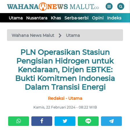
Utama
Nusantara
Khas
Serba-serbi
Opini
Indeks
WAHANA
Tutup
TV
Wahana News Malut
Utama
PLN Operasikan Stasiun
UTAMA
Pengisian Hidrogen untuk
NUSANTARA
Kendaraan, Dirjen EBTKE:
Bukti Komitmen Indonesia
KHAS
Dalam Transisi Energi
Redaksi - Utama
SERBA-
SERBI
Kamis, 22 Februari 2024 - 08:22 WIB
OPINI