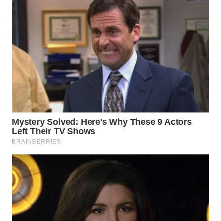
WN
INDRAMAYU
WN
KUNINGAN
WN
MAJALENGKA
WN
SUBANG
WN
SUKABUMI
WN
PURWAKARTA