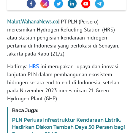
REDAKSI
KARIR
Malut.WahanaNews.co
|
PT PLN (Persero)
meresmikan Hydrogen Refueling Station (HRS)
DISCLAIMER
atau stasiun pengisian kendaraan hidrogen
pertama di Indonesia yang berlokasi di Senayan,
Wahana
Jakarta pada Rabu (21/2).
News
Regional
Hadirnya
HRS
ini merupakan upaya dan inovasi
lanjutan PLN dalam pembangunan ekosistem
WN
hidrogen secara end to end di Indonesia, setelah
SUMUT
pada November 2023 meresmikan 21 Green
Hydrogen Plant (GHP).
WN
JAKARTA
Baca Juga:
PLN Perluas Infrastruktur Kendaraan Listrik,
WN
Hadirkan Diskon Tambah Daya 50 Persen bagi
JABAR