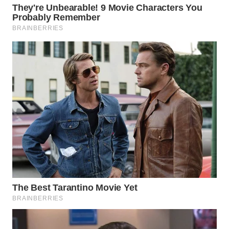
WN
SUMEDANG
WN
CIANJUR
WN
KEPULAUAN
SERIBU
WN
TANGERANG
WN
BINJAI
WN
CIREBON