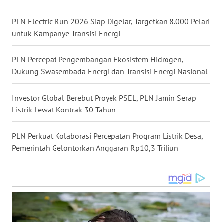
WN
PLN Electric Run 2026 Siap Digelar, Targetkan 8.000 Pelari
MALUKU
untuk Kampanye Transisi Energi
WN
PLN Percepat Pengembangan Ekosistem Hidrogen,
MALUT
Dukung Swasembada Energi dan Transisi Energi Nasional
WN
Investor Global Berebut Proyek PSEL, PLN Jamin Serap
DAIRI
Listrik Lewat Kontrak 30 Tahun
WN
PLN Perkuat Kolaborasi Percepatan Program Listrik Desa,
DANAU
Pemerintah Gelontorkan Anggaran Rp10,3 Triliun
TOBA
WN
NIAS
WN