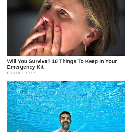
WN
TAPANULI
TENGAH
WN DELI
SERDANG
WN
TEBING
TINGGI
WN
PAKPAK
WN
KARAWANG
WN