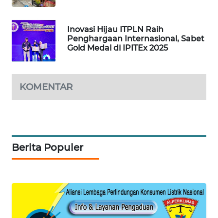
ID
MAWAKA
Inovasi Hijau ITPLN Raih
ID
Penghargaan Internasional, Sabet
Gold Medal di IPITEx 2025
MARTABAT
NET
KOMENTAR
PLN
WATCH
MKLI
Berita Populer
LPKKI
LKKI
KOPEKLIN