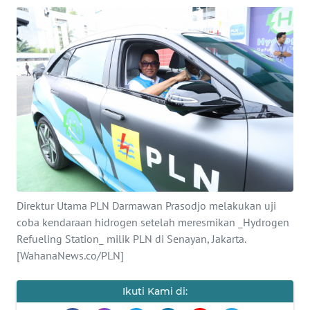
Informasi
INDEKS
BERITA
KONTAK
KAMI
INFO
IKLAN
TENTANG
Direktur Utama PLN Darmawan Prasodjo melakukan uji
KAMI
coba kendaraan hidrogen setelah meresmikan _Hydrogen
Refueling Station_ milik PLN di Senayan, Jakarta.
[WahanaNews.co/PLN]
PEDOMAN
MEDIA
SIBER
Ikuti Kami di: