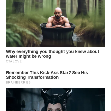
Wahana
Media
Group
WAHANA
NEWS
WAHANA
TANI
WAHANA
ADVOKAT
WAHANA
INFRASTRUKTUR
WAHANA
KONSUMEN