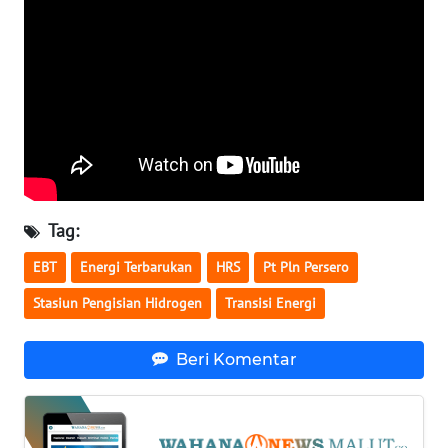
WN
NUSANTARA
WN
JOGJA
WN
JATIM
Tag:
EBT
Energi Terbarukan
HRS
Pt Pln Persero
WN
BALI
Stasiun Pengisian Hidrogen
Transisi Energi
WN
Beri Komentar
KALBAR
WN
KALTENG