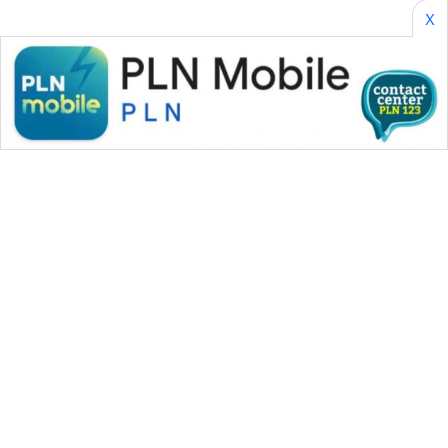
X
WAHANA MEDIA GROUP
|
|
|
WAHANA NEWS co
WAHANA TANI
WAHANA ADVOKAT
|
|
WAHANA INFRASTRUKTUR
WAHANA KONSUMEN