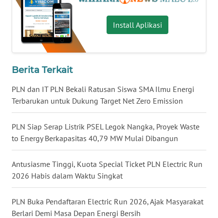
WN
Install Aplikasi
KALTARA
WN
KALSEL
Berita Terkait
PLN dan IT PLN Bekali Ratusan Siswa SMA Ilmu Energi
WN
Terbarukan untuk Dukung Target Net Zero Emission
KALTIM
PLN Siap Serap Listrik PSEL Legok Nangka, Proyek Waste
WN
to Energy Berkapasitas 40,79 MW Mulai Dibangun
SULSEL
Antusiasme Tinggi, Kuota Special Ticket PLN Electric Run
WN
GORONTALO
2026 Habis dalam Waktu Singkat
WN
PLN Buka Pendaftaran Electric Run 2026, Ajak Masyarakat
SULUT
Berlari Demi Masa Depan Energi Bersih