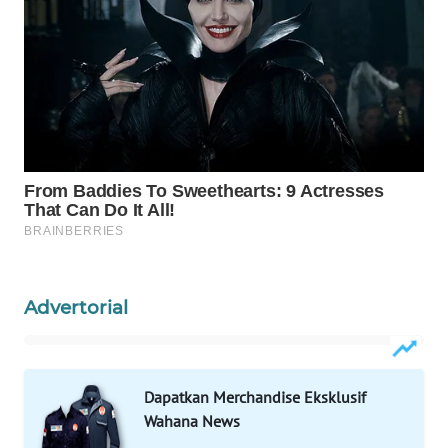
WAHANA
LISTRIK
WAHANA
TRAVEL
WAHANA
TV
WAHANANEWS
ID
Advertorial
WAHANANEWS
CO ID
Dapatkan Merchandise Eksklusif
WAHANANEWS
Wahana News
NET