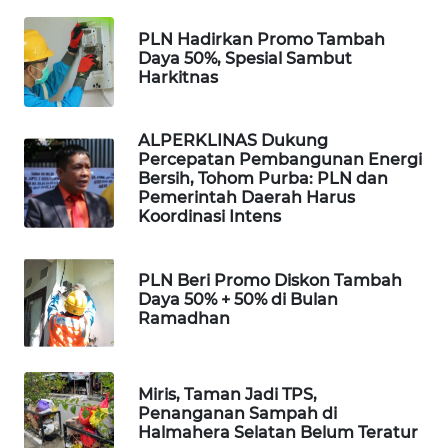
PLN Hadirkan Promo Tambah
WAHANA
Daya 50%, Spesial Sambut
DESA
Harkitnas
WISATA
LAPAK
ALPERKLINAS Dukung
WAHANA
Percepatan Pembangunan Energi
Bersih, Tohom Purba: PLN dan
Pemerintah Daerah Harus
Wahana
Koordinasi Intens
Network
PLN Beri Promo Diskon Tambah
KONSUMEN
Daya 50% + 50% di Bulan
LISTRIK
Ramadhan
MASYARAKAT
KELISTRIKAN
Miris, Taman Jadi TPS,
Penanganan Sampah di
WALINKI
Halmahera Selatan Belum Teratur