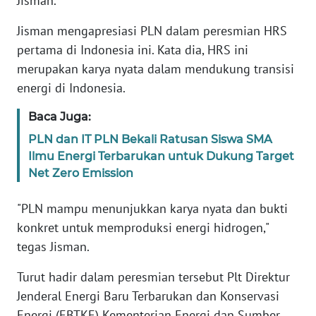
Jisman.
RIAU
Jisman mengapresiasi PLN dalam peresmian HRS
WN
pertama di Indonesia ini. Kata dia, HRS ini
SERAMBI
merupakan karya nyata dalam mendukung transisi
energi di Indonesia.
WN
JAMBI
Baca Juga:
PLN dan IT PLN Bekali Ratusan Siswa SMA
WN
Ilmu Energi Terbarukan untuk Dukung Target
SULTRA
Net Zero Emission
WN
"PLN mampu menunjukkan karya nyata dan bukti
NTB
konkret untuk memproduksi energi hidrogen,"
tegas Jisman.
WN
SULTENG
Turut hadir dalam peresmian tersebut Plt Direktur
Jenderal Energi Baru Terbarukan dan Konservasi
WN
Energi (EBTKE) Kementerian Energi dan Sumber
SULBAR