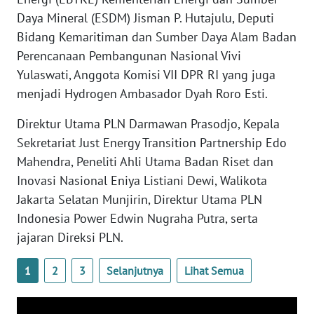
Daya Mineral (ESDM) Jisman P. Hutajulu, Deputi
Bidang Kemaritiman dan Sumber Daya Alam Badan
WN
BABEL
Perencanaan Pembangunan Nasional Vivi
Yulaswati, Anggota Komisi VII DPR RI yang juga
WN
menjadi Hydrogen Ambasador Dyah Roro Esti.
SUMBAR
Direktur Utama PLN Darmawan Prasodjo, Kepala
WN
Sekretariat Just Energy Transition Partnership Edo
SUMSEL
Mahendra, Peneliti Ahli Utama Badan Riset dan
Inovasi Nasional Eniya Listiani Dewi, Walikota
WN
Jakarta Selatan Munjirin, Direktur Utama PLN
BENGKULU
Indonesia Power Edwin Nugraha Putra, serta
jajaran Direksi PLN.
WN
LAMPUNG
1
2
3
Selanjutnya
Lihat Semua
WN
JATENG