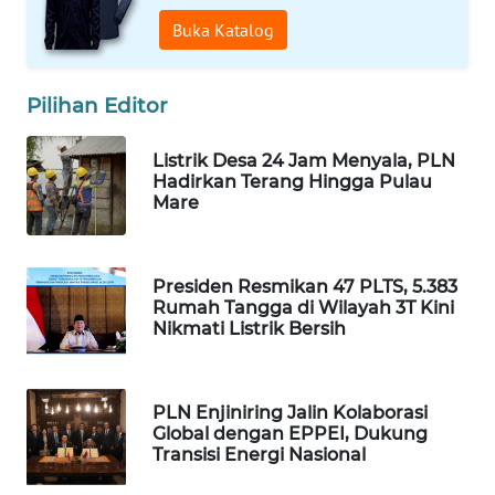
Buka Katalog
WAHANA
SPORT
Pilihan Editor
WAHANA
UMKM
Listrik Desa 24 Jam Menyala, PLN
Hadirkan Terang Hingga Pulau
Mare
WAHANA
SELEB
Presiden Resmikan 47 PLTS, 5.383
WAHANA
Rumah Tangga di Wilayah 3T Kini
PERSONA
Nikmati Listrik Bersih
WAHANA
OTOMOTIF
PLN Enjiniring Jalin Kolaborasi
Global dengan EPPEI, Dukung
Transisi Energi Nasional
WAHANA
HEALTH