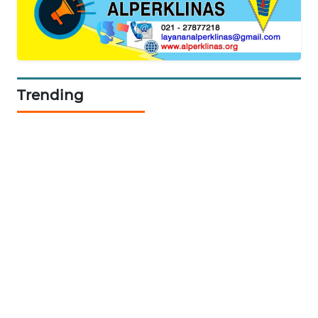
PORTAL
KONSUMEN
FORWAMKI
Trending
ALPERKLINAS
FORJASIDA
TAMBANG
NEWS
SITUNGIR
NEWS
SIDIKALANG
NEWS