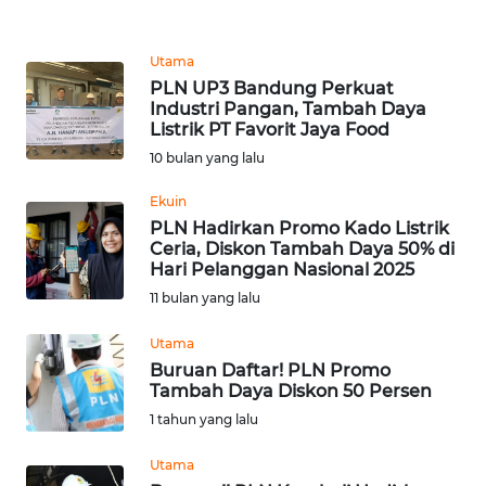
REDAKSI
Utama
KARIR
PLN UP3 Bandung Perkuat
Industri Pangan, Tambah Daya
Listrik PT Favorit Jaya Food
DISCLAIMER
10 bulan yang lalu
Wahana
Ekuin
News
PLN Hadirkan Promo Kado Listrik
Regional
Ceria, Diskon Tambah Daya 50% di
Hari Pelanggan Nasional 2025
WN
11 bulan yang lalu
SUMUT
Utama
WN
Buruan Daftar! PLN Promo
JAKARTA
Tambah Daya Diskon 50 Persen
1 tahun yang lalu
WN
Utama
JABAR