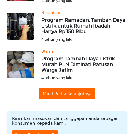
4 tahun yang lalu
WN
SUMEDANG
Nusantara
Program Ramadan, Tambah Daya
Listrik untuk Rumah Ibadah
WN
Hanya Rp 150 Ribu
CIANJUR
4 tahun yang lalu
WN
Utama
KEPULAUAN
Program Tambah Daya Listrik
SERIBU
Murah PLN Diminati Ratusan
Warga Jatim
4 tahun yang lalu
WN
TANGERANG
Muat Berita Selanjutnya
WN
BINJAI
Kirimkan masukan dan tanggapan anda sebagai
konsumen kepada kami.
WN
CIREBON