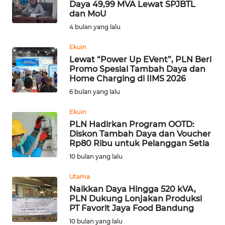
Daya 49,99 MVA Lewat SPJBTL
dan MoU
Informasi
4 bulan yang lalu
INDEKS
BERITA
Ekuin
Lewat “Power Up EVent”, PLN Beri
Promo Spesial Tambah Daya dan
KONTAK
Home Charging di IIMS 2026
KAMI
6 bulan yang lalu
INFO
Ekuin
IKLAN
PLN Hadirkan Program OOTD:
Diskon Tambah Daya dan Voucher
Rp80 Ribu untuk Pelanggan Setia
TENTANG
10 bulan yang lalu
KAMI
Utama
PEDOMAN
Naikkan Daya Hingga 520 kVA,
MEDIA
PLN Dukung Lonjakan Produksi
SIBER
PT Favorit Jaya Food Bandung
10 bulan yang lalu