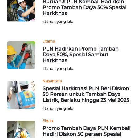
Buruan.!! PLN Kembali Hadirkan
Promo Tambah Daya 50% Spesial
WN
Harkitnas
BANTEN
1 tahun yang lalu
WN
NTT
Utama
PLN Hadirkan Promo Tambah
Daya 50%, Spesial Sambut
WN
Harkitnas
KEPRI
1 tahun yang lalu
WN
Nusantara
PAPUA
Spesial Harkitnas! PLN Beri Diskon
50 Persen untuk Tambah Daya
Listrik, Berlaku hingga 23 Mei 2025
WN
1 tahun yang lalu
PAPUA
BARAT
Ekuin
Promo Tambah Daya PLN Kembali
WN
Hadir! Diskon 50 persen Spesial