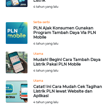
Listrik
4 tahun yang lalu
WN
MALUKU
Serba-serbi
WN
PLN Ajak Konsumen Gunakan
MALUT
Program Tambah Daya Via PLN
Mobile
4 tahun yang lalu
WN
DAIRI
Utama
Mudah! Begini Cara Tambah Daya
WN
Listrik Pakai PLN Mobile
DANAU
4 tahun yang lalu
TOBA
Utama
WN
Catat! Ini Cara Mudah Cek Tagihan
NIAS
Listrik PLN lewat Website dan
Aplikasi
4 tahun yang lalu
WN