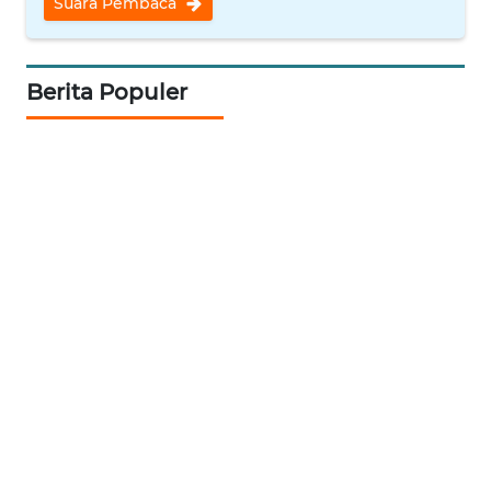
Suara Pembaca
WN
INDRAMAYU
Berita Populer
WN
KUNINGAN
WN
MAJALENGKA
WN
SUBANG
WN
SUKABUMI
WN
PURWAKARTA