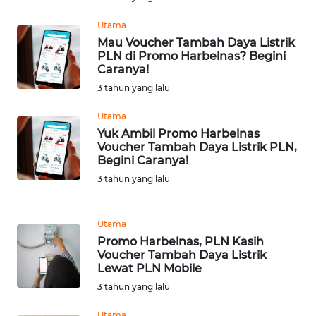
Utama
WN
Mau Voucher Tambah Daya Listrik
BABEL
PLN di Promo Harbelnas? Begini
Caranya!
WN
3 tahun yang lalu
SUMBAR
Utama
Yuk Ambil Promo Harbelnas
WN
Voucher Tambah Daya Listrik PLN,
SUMSEL
Begini Caranya!
3 tahun yang lalu
WN
BENGKULU
Utama
Promo Harbelnas, PLN Kasih
WN
Voucher Tambah Daya Listrik
LAMPUNG
Lewat PLN Mobile
3 tahun yang lalu
WN
JATENG
Utama