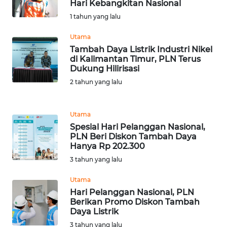
RIAU
Hari Kebangkitan Nasional
1 tahun yang lalu
WN
Utama
SERAMBI
Tambah Daya Listrik Industri Nikel
di Kalimantan Timur, PLN Terus
WN
Dukung Hilirisasi
JAMBI
2 tahun yang lalu
WN
SULTRA
Utama
Spesial Hari Pelanggan Nasional,
PLN Beri Diskon Tambah Daya
WN
Hanya Rp 202.300
NTB
3 tahun yang lalu
WN
Utama
SULTENG
Hari Pelanggan Nasional, PLN
Berikan Promo Diskon Tambah
Daya Listrik
WN
3 tahun yang lalu
SULBAR