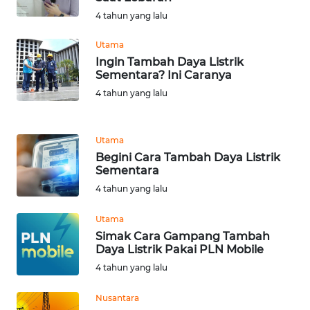
WN
4 tahun yang lalu
TAPANULI
TENGAH
Utama
Ingin Tambah Daya Listrik
Sementara? Ini Caranya
WN DELI
SERDANG
4 tahun yang lalu
WN
Utama
TEBING
Begini Cara Tambah Daya Listrik
TINGGI
Sementara
4 tahun yang lalu
WN
PAKPAK
Utama
Simak Cara Gampang Tambah
WN
Daya Listrik Pakai PLN Mobile
KARAWANG
4 tahun yang lalu
WN
Nusantara