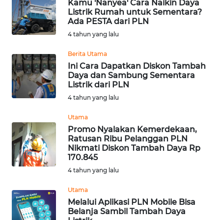
Kamu 'Nanyea' Cara Naikin Daya
Listrik Rumah untuk Sementara?
WN
Ada PESTA dari PLN
KALTARA
4 tahun yang lalu
Berita Utama
WN
Ini Cara Dapatkan Diskon Tambah
KALSEL
Daya dan Sambung Sementara
Listrik dari PLN
WN
4 tahun yang lalu
KALTIM
Utama
Promo Nyalakan Kemerdekaan,
WN
Ratusan Ribu Pelanggan PLN
SULSEL
Nikmati Diskon Tambah Daya Rp
170.845
WN
4 tahun yang lalu
GORONTALO
Utama
Melalui Aplikasi PLN Mobile Bisa
WN
Belanja Sambil Tambah Daya
SULUT