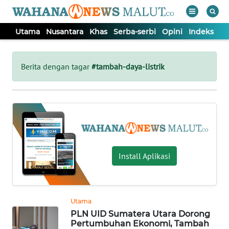
Utama
Nusantara
Khas
Serba-serbi
Opini
Indeks
WAHANA
Tutup
TV
Berita dengan tagar
#tambah-daya-listrik
UTAMA
NUSANTARA
KHAS
Install Aplikasi
SERBA-
SERBI
Utama
PLN UID Sumatera Utara Dorong
OPINI
Pertumbuhan Ekonomi, Tambah