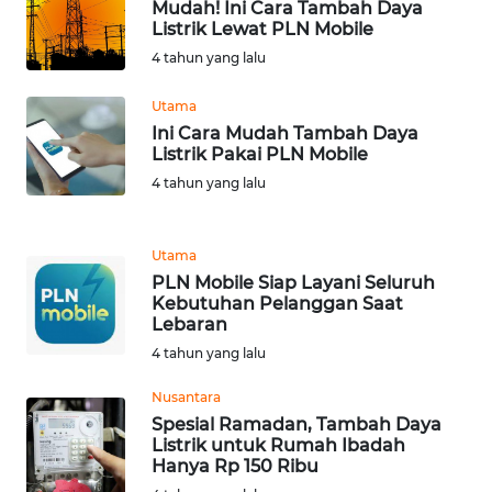
BEKASI
Mudah! Ini Cara Tambah Daya
Listrik Lewat PLN Mobile
4 tahun yang lalu
WN
BOGOR
Utama
Ini Cara Mudah Tambah Daya
WN
Listrik Pakai PLN Mobile
DEPOK
4 tahun yang lalu
WN
TAPANULI
Utama
UTARA
PLN Mobile Siap Layani Seluruh
Kebutuhan Pelanggan Saat
Lebaran
WN
SAMOSIR
4 tahun yang lalu
Nusantara
WN
Spesial Ramadan, Tambah Daya
PADANG
Listrik untuk Rumah Ibadah
LAWAS
Hanya Rp 150 Ribu