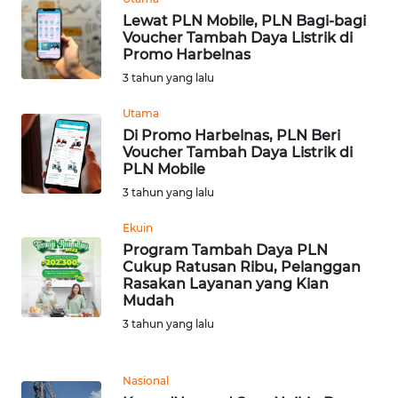
Lewat PLN Mobile, PLN Bagi-bagi
Voucher Tambah Daya Listrik di
WN
Promo Harbelnas
NUSANTARA
3 tahun yang lalu
WN
Utama
JOGJA
Di Promo Harbelnas, PLN Beri
Voucher Tambah Daya Listrik di
PLN Mobile
WN
JATIM
3 tahun yang lalu
Ekuin
WN
Program Tambah Daya PLN
BALI
Cukup Ratusan Ribu, Pelanggan
Rasakan Layanan yang Kian
Mudah
WN
KALBAR
3 tahun yang lalu
WN
Nasional
KALTENG