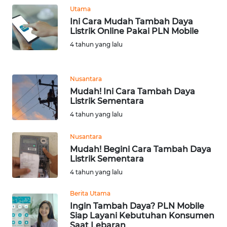
LANGKAT
Utama
Ini Cara Mudah Tambah Daya
WN
Listrik Online Pakai PLN Mobile
TAPANULI
4 tahun yang lalu
SELATAN
WN
Nusantara
TANJUNG
Mudah! Ini Cara Tambah Daya
LESUNG
Listrik Sementara
4 tahun yang lalu
WN
KARO
Nusantara
Mudah! Begini Cara Tambah Daya
Listrik Sementara
WN
SIMALUNGUN
4 tahun yang lalu
Berita Utama
WN
Ingin Tambah Daya? PLN Mobile
LABUHANBATU
Siap Layani Kebutuhan Konsumen
Saat Lebaran