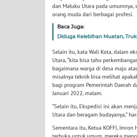
dan Maluku Utara pada umumnya, se
WN
orang muda dari berbagai profesi.
SERAMBI
Baca Juga:
WN
Diduga Kelebihan Muatan, Truk 
JAMBI
Selain itu, kata Wali Kota, dalam ek
WN
SULTRA
Utara, “kita bisa tahu perkembanga
bagaimana warga di desa maju atau 
WN
misalnya teknik bisa melihat apakah
NTB
bagi program Pemerintah Daerah da
Januari 2022, malam.
WN
SULTENG
“Selain itu, Ekspedisi ini akan m
Utara dan beragam budayanya,” har
WN
Sementara itu, Ketua KOFFI, Imron 
SULBAR
terbuka untuk umum, mereka mengaj