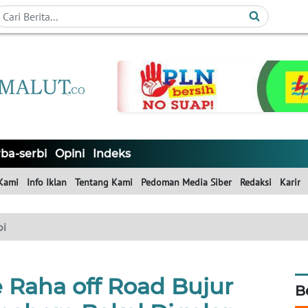
ba-serbi
Opini
Indeks
Kami
Info Iklan
Tentang Kami
Pedoman Media Siber
Redaksi
Karir
bi
e Raha off Road Bujur
B