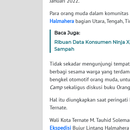
Januari 2022.
WN
BANTEN
Para orang muda dalam komunitas 
Halmahera
bagian Utara, Tengah, Ti
WN
NTT
Baca Juga:
Ribuan Data Konsumen Ninja Xpr
WN
Sampah
KEPRI
Tidak sekadar mengunjungi tempat,
WN
berbagi sesama warga yang terdam
PAPUA
bengkel otomotif orang muda, unt
Camp
sekaligus diskusi buku Orang
WN
PAPUA
Hal itu diungkapkan saat peringati
BARAT
Ternate.
WN
Wali Kota Ternate M. Tauhid Solem
RIAU
Ekspedisi
Bujur Lintang Halmahera 