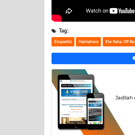
WN
NUSANTARA
WN
Tag:
JOGJA
Ekspedisi
Halmahera
Kie Raha Off Ro
WN
JATIM
WN
BALI
WN
Jadilah
KALBAR
WN
KALTENG