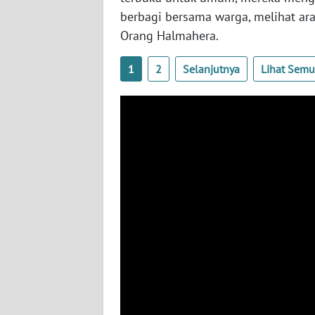
WN
berbagi bersama warga, melihat a
BABEL
Orang Halmahera.
WN
1
2
Selanjutnya
Lihat Sem
SUMBAR
WN
SUMSEL
WN
BENGKULU
WN
LAMPUNG
WN
JATENG