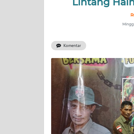
Lintang Hal
INDEKS
R
BERITA
Minggu
KONTAK
KAMI
Komentar
INFO
IKLAN
TENTANG
KAMI
PEDOMAN
MEDIA
SIBER
REDAKSI