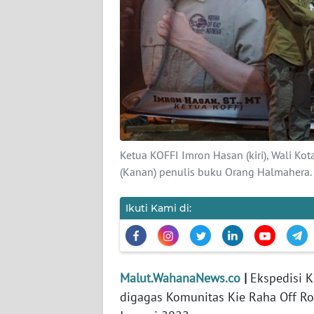
KARIR
DISCLAIMER
Wahana
News
Regional
Ketua KOFFI Imron Hasan (kiri), Wali Ko
WN
(Kanan) penulis buku Orang Halmahera.
SUMUT
Ikuti Kami di:
WN
JAKARTA
WN
Malut.WahanaNews.co
|
Ekspedisi K
JABAR
digagas Komunitas Kie Raha Off Ro