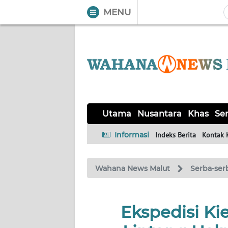
MENU
WAHANA
Tutup
TV
UTAMA
NUSANTARA
Utama
Nusantara
Khas
Ser
KHAS
Informasi
Indeks Berita
Kontak 
SERBA-
Wahana News Malut
Serba-ser
SERBI
OPINI
Ekspedisi Ki
Informasi