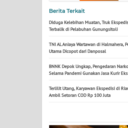
WN
KALTARA
Berita Terkait
Diduga Kelebihan Muatan, Truk Ekspedis
WN
Terbalik di Pelabuhan Gunungsitoli
KALSEL
TNI AL Aniaya Wartawan di Halmahera, P
WN
Utama Dicopot dari Danposal
KALTIM
BNNK Depok Ungkap, Pengedaran Narko
WN
Selama Pandemi Gunakan Jasa Kurir Eks
SULSEL
Terlilit Utang, Karyawan Ekspedisi di Ri
WN
GORONTALO
Ambil Setoran COD Rp 100 Juta
WN
SULUT